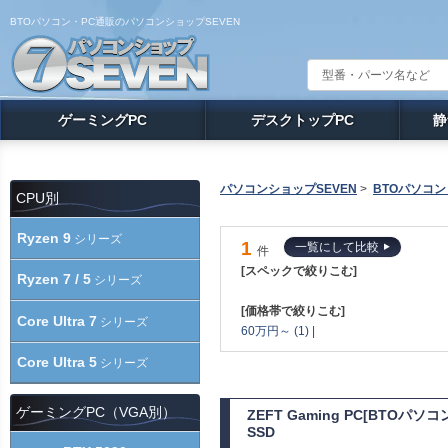
BTOパソコン・PC通販のパソコンショップSEVEN
ゲーミングPC
デスクトップPC
静
パソコンショップSEVEN
>
BTOパソコン
CPU別
Ryzen 9
シリーズ
1
一覧にして比較
件
[スペックで絞りこむ]
Ryzen 7 / 5
シリーズ
[価格帯で絞りこむ]
Core Ultra 7
シリーズ
60万円～ (1)
|
Core Ultra 5
シリーズ
ゲーミングPC（VGA別）
ZEFT Gaming PC[BTOパソ
SSD