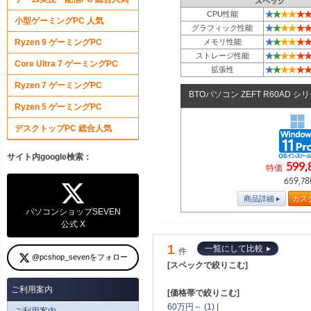
スペック
★
★
★
★
★
★
CPU性能
小型ゲーミングPC 人気
★
★
★
★
★
★
グラフィック性能
★
★
★
★
★
★
Ryzen 9 ゲーミングPC
メモリ性能
★
★
★
★
★
★
ストレージ性能
Core Ultra 7 ゲーミングPC
★
★
★
★
★
★
拡張性
Ryzen 7 ゲーミングPC
BTOパソコン ZEFT R60AD シ
Ryzen 5 ゲーミングPC
デスクトップPC 総合人気
サイト内google検索：
599,
特価
659,78
商品詳細
カス
パソコンショップSEVEN
公式 X
1
一覧にして比較
件
@pcshop_sevenをフォロー
[スペックで絞りこむ]
ご利用案内
[価格帯で絞りこむ]
60万円～ (1)
|
ご利用案内