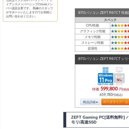
当店はインテル® パートナー・アラ
イアンスメンバーシップのGoldメン
バー認定企業です。 熟練のスタッフ
がサポートいたしますのでお気軽に
BTOパソコン ZEFT R67CT 
お問い合わせください。
スペック
★
★
★
★
★
CPU性能
★
★
★
★
★
グラフィック性能
★
★
★
★
★
メモリ性能
★
★
★
★
★
ストレージ性能
★
★
★
★
★
拡張性
BTOパソコン ZEFT R67CT シ
599,800
特価
円
(税抜
659,780
円(税込)
商品詳細
カスタマイズ・お
ZEFT Gaming PC[送料無料
モリ/高速SSD