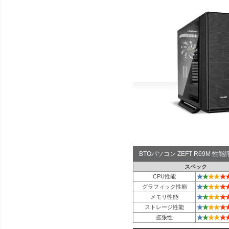
BTOパソコン ZEFT R69M 
スペック
★
★
★
★
★
CPU性能
★
★
★
★
★
グラフィック性能
★
★
★
★
★
メモリ性能
★
★
★
★
★
ストレージ性能
★
★
★
★
★
拡張性