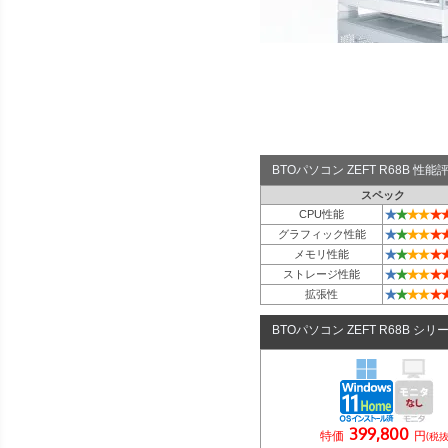
BTOパソコン ZEFT R68B 性
スペック
★
★
★
★
★
CPU性能
★
★
★
★
★
グラフィック性能
★
★
★
★
★
メモリ性能
★
★
★
★
★
ストレージ性能
★
★
★
★
★
拡張性
BTOパソコン ZEFT R68B シリ
399,800
特価
円
(税抜