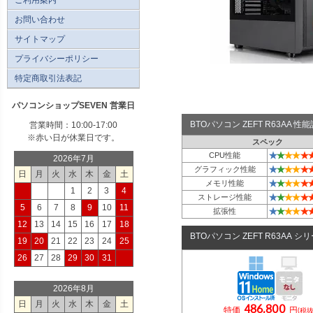
お問い合わせ
サイトマップ
プライバシーポリシー
特定商取引法表記
パソコンショップSEVEN 営業日
BTOパソコン ZEFT R63AA 
営業時間：10:00-17:00
※赤い日が休業日です。
スペック
★
★
★
★
★
CPU性能
2026年7月
★
★
★
★
★
グラフィック性能
日
月
火
水
木
金
土
★
★
★
★
★
メモリ性能
1
2
3
4
★
★
★
★
★
ストレージ性能
5
6
7
8
9
10
11
★
★
★
★
★
拡張性
12
13
14
15
16
17
18
BTOパソコン ZEFT R63AA シ
19
20
21
22
23
24
25
26
27
28
29
30
31
2026年8月
日
月
火
水
木
金
土
486,800
特価
円
(税抜