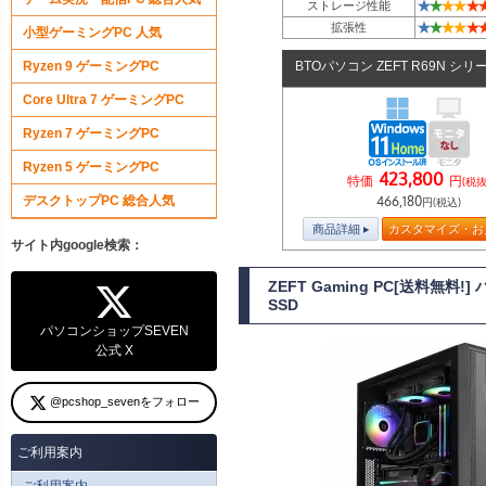
★
★
★
★
★
ストレージ性能
★
★
★
★
★
拡張性
小型ゲーミングPC 人気
Ryzen 9 ゲーミングPC
BTOパソコン ZEFT R69N シリ
Core Ultra 7 ゲーミングPC
Ryzen 7 ゲーミングPC
Ryzen 5 ゲーミングPC
423,800
特価
円
(税抜
デスクトップPC 総合人気
466,180
円(税込)
商品詳細
カスタマイズ・お
サイト内google検索：
ZEFT Gaming PC[送料無料
SSD
パソコンショップSEVEN
公式 X
@pcshop_sevenをフォロー
ご利用案内
ご利用案内