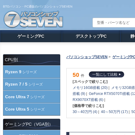
BTOパソコン・PC通販のパソコンショップSEVEN
ゲーミングPC
デスクトップPC
静
パソコンショップSEVEN
>
ゲーミングP
CPU別
Ryzen 9
シリーズ
50
一覧にして比較
件
[スペックで絞りこむ]
Ryzen 7 / 5
シリーズ
メモリ16GB搭載 (20)
|
メモリ32GB搭載
搭載 (9)
|
GeForce RTX5070Ti搭載 (1
Core Ultra 7
シリーズ
RX9070XT搭載 (6)
|
[価格帯で絞りこむ]
Core Ultra 5
シリーズ
30～40万円 (4)
|
40～50万円 (17)
|
5
ゲーミングPC（VGA別）