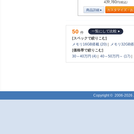
439,780
円(税込)
商品詳細
カスタマイズ・お
50
一覧にして比較
件
[スペックで絞りこむ]
メモリ16GB搭載 (20)
|
メモリ32GB搭載
[価格帯で絞りこむ]
30～40万円 (4)
|
40～50万円～ (17)
|
Copyright ©
2006-2026