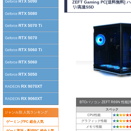
RTX 5090
Geforce
ZEFT Gaming PC[送料無料
リ/高速SSD
RTX 5080
Geforce
RTX 5070 Ti
Geforce
RTX 5070
Geforce
RTX 5060 Ti
Geforce
RTX 5060
Geforce
RTX 5050
Geforce
RX 9070XT
RADEON
RX 9060XT
RADEON
BTOパソコン ZEFT R69N 性
スペック
ジャンル別 人気ランキング
★
★
★
★
★
CPU性能
★
★
★
★
★
グラフィック性能
ゲーミングPC 総合人気
★
★
★
★
★
メモリ性能
ゲーム実況・配信PC 総合人気