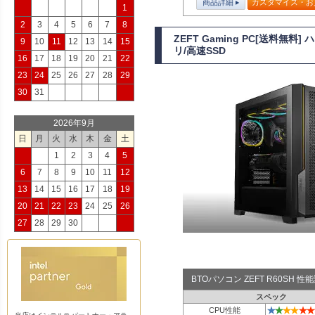
商品詳細
カスタマイズ・お
1
2
3
4
5
6
7
8
ZEFT Gaming PC[送料無
9
10
11
12
13
14
15
リ/高速SSD
16
17
18
19
20
21
22
23
24
25
26
27
28
29
30
31
2026年9月
日
月
火
水
木
金
土
1
2
3
4
5
6
7
8
9
10
11
12
13
14
15
16
17
18
19
20
21
22
23
24
25
26
27
28
29
30
BTOパソコン ZEFT R60SH 
スペック
★
★
★
★
★
★
CPU性能