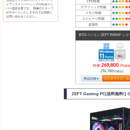
当店はインテル® パートナー・アラ
★
★
★
★
★
CPU性能
イアンスメンバーシップのGoldメン
★
★
★
★
★
グラフィック性能
バー認定企業です。 熟練のスタッフ
★
★
★
★
★
がサポートいたしますのでお気軽に
メモリ性能
お問い合わせください。
★
★
★
★
★
ストレージ性能
★
★
★
★
★
拡張性
BTOパソコン ZEFT R69AF シ
269,800
特価
円
(税抜
296,780
円(税込)
商品詳細
カスタマイズ・お
ZEFT Gaming PC[送料無料!