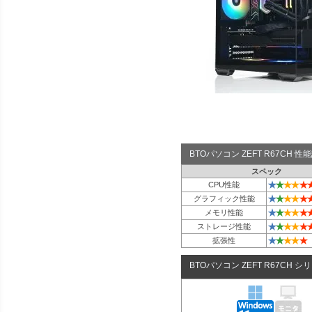
BTOパソコン ZEFT R67CH 
スペック
★
★
★
★
★
CPU性能
★
★
★
★
★
グラフィック性能
★
★
★
★
★
メモリ性能
★
★
★
★
★
ストレージ性能
★
★
★
★
★
拡張性
BTOパソコン ZEFT R67CH シ