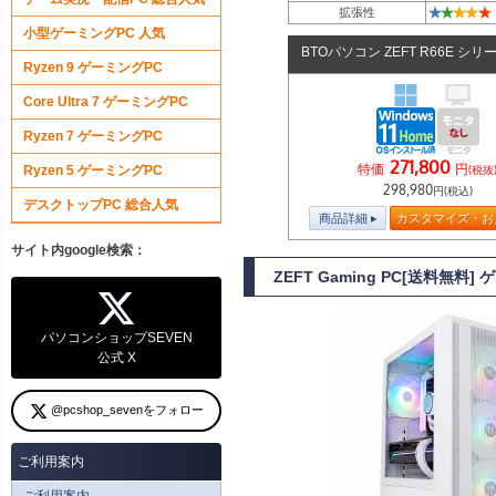
★
★
★
★
★
拡張性
小型ゲーミングPC 人気
BTOパソコン ZEFT R66E シリ
Ryzen 9 ゲーミングPC
Core Ultra 7 ゲーミングPC
Ryzen 7 ゲーミングPC
271,800
特価
円
Ryzen 5 ゲーミングPC
(税抜
298,980
円(税込)
デスクトップPC 総合人気
商品詳細
カスタマイズ・お
サイト内google検索：
ZEFT Gaming PC[送料無料]
パソコンショップSEVEN
公式 X
@pcshop_sevenをフォロー
ご利用案内
ご利用案内