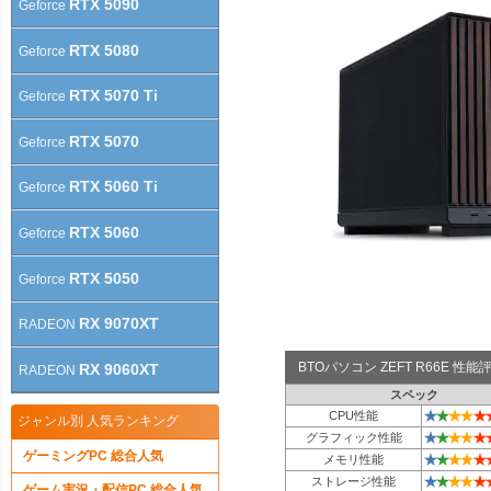
RTX 5090
Geforce
RTX 5080
Geforce
RTX 5070 Ti
Geforce
RTX 5070
Geforce
RTX 5060 Ti
Geforce
RTX 5060
Geforce
RTX 5050
Geforce
RX 9070XT
RADEON
BTOパソコン ZEFT R66E 性
RX 9060XT
RADEON
スペック
★
★
★
★
★
CPU性能
ジャンル別 人気ランキング
★
★
★
★
★
グラフィック性能
ゲーミングPC 総合人気
★
★
★
★
★
メモリ性能
★
★
★
★
★
ストレージ性能
ゲーム実況・配信PC 総合人気