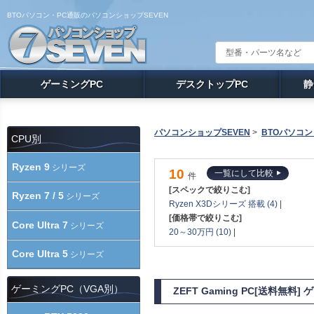
BTOパソコン・PC通販のパソコンショップSEVEN
ゲーミングPC
デスクトップPC
静
パソコンショップSEVEN
>
BTOパソコン
CPU別
Ryzen 9
シリーズ
10
一覧にして比較
件
[スペックで絞りこむ]
Ryzen 7 / 5
シリーズ
Ryzen X3Dシリーズ 搭載 (4)
|
[価格帯で絞りこむ]
Core Ultra 7
シリーズ
20～30万円 (10)
|
Core Ultra 5
シリーズ
ゲーミングPC（VGA別）
ZEFT Gaming PC[送料無料]