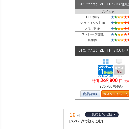
BTOパソコン ZEFT R47RA 
スペック
★
★
★
★
★
CPU性能
★
★
★
★
★
グラフィック性能
★
★
★
★
★
メモリ性能
★
★
★
★
★
ストレージ性能
★
★
★
★
★
拡張性
BTOパソコン ZEFT R47RA シ
269,800
特価
円
(税抜
296,780
円(税込)
商品詳細
カスタマイズ・お
10
一覧にして比較
件
[スペックで絞りこむ]