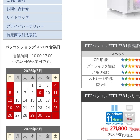
お問い合わせ
サイトマップ
プライバシーポリシー
特定商取引法表記
BTOパソコン ZEFT Z58J 性
パソコンショップSEVEN 営業日
スペック
営業時間：10:00-17:00
★
★
★
★
★
CPU性能
※赤い日が休業日です。
★
★
★
★
★
グラフィック性能
2026年7月
★
★
★
★
★
メモリ性能
日
月
火
水
木
金
土
★
★
★
★
★
ストレージ性能
★
★
★
★
★
拡張性
1
2
3
4
5
6
7
8
9
10
11
BTOパソコン ZEFT Z58J シリ
12
13
14
15
16
17
18
19
20
21
22
23
24
25
26
27
28
29
30
31
271,800
特価
円
2026年8月
(税抜
298,980
円(税込)
日
月
火
水
木
金
土