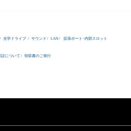
/
光学ドライブ
/
サウンド
/
LAN
/
拡張ポート･内部スロット
保証について
/
領収書のご発行