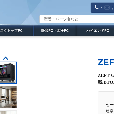
・
スクトップPC
静音PC・水冷PC
ハイエンドPC
ZEF
ZEFT 
載/BT
セー
通常