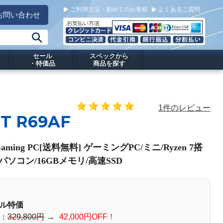
ご利用方法・初めてのお客様
よくあるご質問
お問い合わせ
セール
スペックから
・特価品
商品を探す
1件のレビュー
T R69AF
Gaming PC[送料無料] ゲーミングPC/ミニ/Ryzen 7搭
Oパソコン/16GBメモリ/高速SSD
ル特価
：
329,800円
→
42,000円OFF！