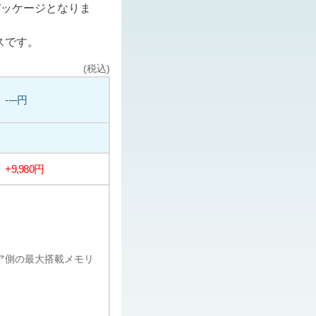
パッケージとなりま
スです。
(税込)
----円
+9,980円
ェア側の最大搭載メモリ