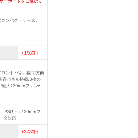
マザーボードをご選択く
ューブ型コンパクトケース。
+1,980円
フロントパネル開閉方向
防音パネル搭載/3枚の
最大120mmファン6
、PSU上：120mmフ
エータ対応
+3,480円