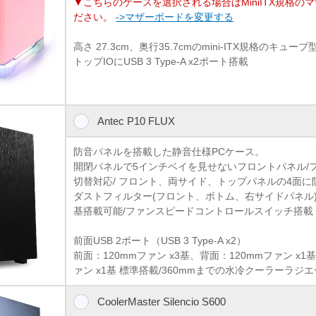
▼こちらのケースを選択される場合はMiniITX規格の
ださい。
->マザーボードを変更する
高さ 27.3cm、奥行35.7cmのmini-ITX規格のキ
トップIOにUSB 3 Type-A x2ポート搭載
Antec P10 FLUX
防音パネルを搭載した静音仕様PCケース。
開閉パネルで5インチベイを見せないフロントパネル/
切替対応/ フロント、両サイド、トップパネルの4面に
ダストフィルター(フロント、ボトム、右サイドパネル)/
基搭載可能/ファンスピードコントロールスイッチ搭載
前面USB 2ポート（USB 3 Type-A x2）
前面：120mmファン x3基、背面：120mmファン x1基
ァン x1基 標準搭載/360mmまでの水冷クーラーラジ
CoolerMaster Silencio S600