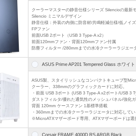
クーラーマスターの静音仕様シリーズ Silencioの最
Silencio ミニマルデザイン
静音仕様：外装の内側に防音材/共鳴軽減仕様/低ノイズ ラバ
FPファン
前面USB 2ポート（USB 3 Type-A x2）
前面120mmファン・背面120mmファン付属
防塵フィルター /280mmまでの水冷クーラーラジエー
ASUS Prime AP201 Tempered Glass ホワイト
ASUS製、スタイリッシュなコンパクトキューブ型Micro
クーラー、338mmのグラフィックカードに対応。
・前面 USB 3ポート (USB 3 Type-A x2ポート/USB 3 T
ダストフィルタ/優れた通気性のメッシュパネル/強化
背面 120mm ケースファン 1基標準搭載
・360mmまでの水冷クーラーラジエータに対応して
※MicroATXマザーボード専用、ATXマザーボードは
Corsair FRAME 4000D RS ARGB Black