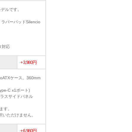
新モデルです。
ーパッドSilencio
タ対応
+3,980円
ATXケース。360mm
ype-C x1ポート)
ガラスサイドパネル
います。
選択いただけません。
+6,980円