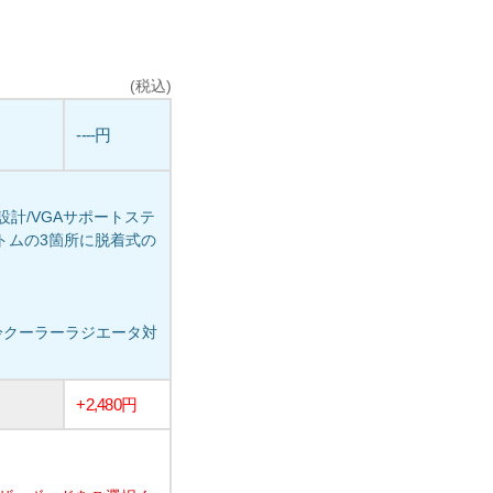
(税込)
----円
計/VGAサポートステ
プ、ボトムの3箇所に脱着式の
の水冷クーラーラジエータ対
+2,480円