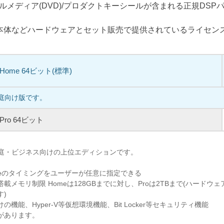
ルメディア(DVD)/プロダクトキーシールが含まれる正規DSP
C本体などハードウェアとセット販売で提供されているライセン
1 Home 64ビット(標準)
家庭向け版です。
1 Pro 64ビット
、家庭・ビジネス向けの上位エディションです。
pdateのタイミングをユーザーが任意に指定できる
載メモリ制限 Homeは128GBまでに対し、Proは2TBまで(ハードウ
す)
機能、Hyper-V等仮想環境機能、Bit Locker等セキュリティ機能
があります。