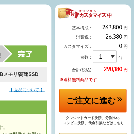
基本構成：
円
消費税：
円
カスタマイズ：
円
台数：
台
円
合計(税込):
6GBメモリ/高速SSD
※送料無料商品です
【 返品について 】
ご注文
に進む
す。