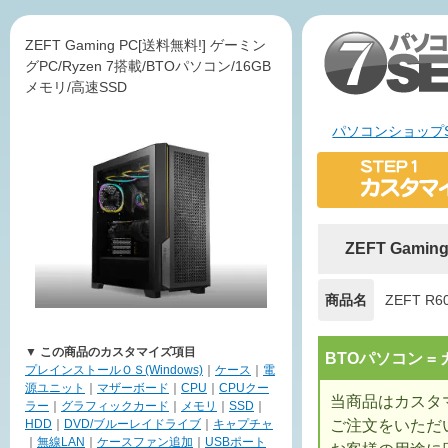
ZEFT Gaming PC[送料無料!] ゲーミン
グPC/Ryzen 7搭載/BTOパソコン/16GB
メモリ/高速SSD
パソコンショップS
ZEFT Gami
商品名
ZEFT R6
▼ この商品のカスタマイズ項目
BTOパソコン 
プレインストールＯＳ(Windows)
｜
ケース
｜
電
源ユニット
｜
マザーボード
｜
CPU
｜
CPUクー
当商品はカスタ
ラー
｜
グラフィックカード
｜
メモリ
｜
SSD
｜
ご注文をいただ
HDD
｜
DVD/ブルーレイドライブ
｜
キャプチャ
｜
無線LAN
｜
ケースファン追加
｜
USBポート