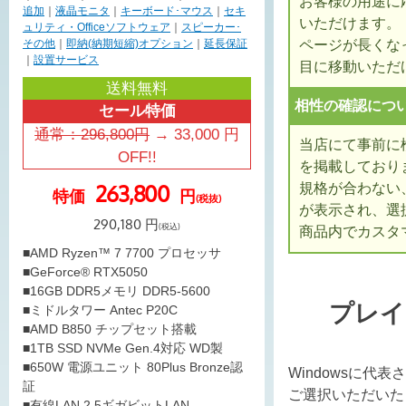
お客様の用途に
追加
｜
液晶モニタ
｜
キーボード･マウス
｜
セキ
いただけます。
ュリティ・Officeソフトウェア
｜
スピーカー･
ページが長くな
その他
｜
即納(納期短縮)オプション
｜
延長保証
｜
設置サービス
目に移動いただ
送料無料
相性の確認につ
セール特価
通常：
296,800
円
→
33,000
円
当店にて事前に
OFF!!
を掲載しており
規格が合わない
263,800
特価
円
(税抜)
が表示され、選
290,180
円
(税込)
商品内でカスタ
■AMD Ryzen™ 7 7700 プロセッサ
■GeForce® RTX5050
■16GB DDR5メモリ DDR5-5600
プレイ
■ミドルタワー Antec P20C
■AMD B850 チップセット搭載
■1TB SSD NVMe Gen.4対応 WD製
■650W 電源ユニット 80Plus Bronze認
Windowsに代
証
ご選択いただいた
■有線LAN 2.5ギガビットLAN