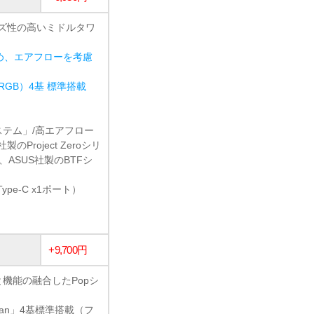
イズ性の高いミドルタワ
め、エアフローを考慮
 ARGB）4基 標準搭載
システム」/高エアフロー
Project Zeroシリ
ズ、ASUS社製のBTFシ
Type-C x1ポート）
+9,700円
観と機能の融合したPopシ
 fan」4基標準搭載（フ