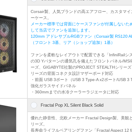
Corsair製、人気ブランドの高エアフロー、カスタマ
ーケース。
メーカー標準では背面にケースファンが付属しないた
して当店でファンを追加します。
120mm アドレサブルRGBファン（Corsair製 RS120
（フロント 3基、リア（ショップ追加）1基）
ファンを柔軟なレイアウトで配置できる「InfiniRail
の3D Yパターンの通気孔を備えたフロントパネル/MSI社製の
ーズ、GIGABYTE社製のPROJECT STEALTHシリー
リーズの背面コネクタ設計マザーボード対応
・前面 USB 3ポート（USB 3 Type-A x2ポート/USB 3 
強化ガラスサイドパネル
・360mmまでの水冷クーラーラジエータに対応
Fractal Pop XL Silent Black Solid
優れた静音性、北欧メーカー Fractal Design製、美
リーズ。
長寿命ライフルベアリングファン「Fractal Aspect 12