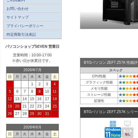
お問い合わせ
サイトマップ
プライバシーポリシー
特定商取引法表記
パソコンショップSEVEN 営業日
営業時間：10:00-17:00
※赤い日が休業日です。
BTOパソコン ZEFT Z57K 性
2026年7月
スペック
★
★
★
★
★
CPU性能
日
月
火
水
木
金
土
★
★
★
★
★
グラフィック性能
1
2
3
4
★
★
★
★
★
メモリ性能
5
6
7
8
9
10
11
★
★
★
★
★
ストレージ性能
12
13
14
15
16
17
18
★
★
★
★
★
拡張性
19
20
21
22
23
24
25
BTOパソコン ZEFT Z57K シリ
26
27
28
29
30
31
2026年8月
日
月
火
水
木
金
土