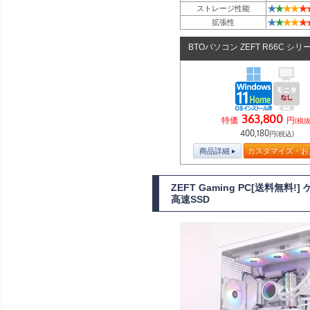
★
★
★
★
★
ストレージ性能
★
★
★
★
★
拡張性
BTOパソコン ZEFT R66C シリ
363,800
特価
円
(税抜
400,180
円(税込)
商品詳細
カスタマイズ・お
ZEFT Gaming PC[送料無料
高速SSD