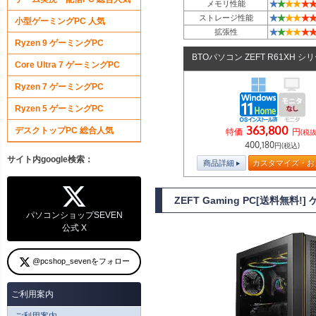
★
★
★
★
★
★
メモリ性能
★
★
★
★
★
★
ストレージ性能
小型ゲーミングPC 人気
★
★
★
★
★
★
拡張性
Ryzen 9 ゲーミングPC
BTOパソコン ZEFT R61XH シ
Core Ultra 7 ゲーミングPC
Ryzen 7 ゲーミングPC
Ryzen 5 ゲーミングPC
363,800
デスクトップPC 総合人気
特価
円
(税抜
400,180
円(税込)
サイト内google検索：
商品詳細
カスタマイズ・お
ZEFT Gaming PC[送料無
パソコンショップSEVEN
公式 X
@pcshop_sevenをフォロー
ご利用案内
ご利用案内