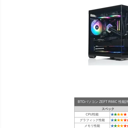
BTOパソコン ZEFT R66C 性
スペック
★
★
★
★
★
CPU性能
★
★
★
★
★
グラフィック性能
★
★
★
★
★
メモリ性能