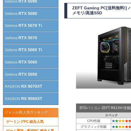
RTX 5090
Geforce
ZEFT Gaming PC[送料無料
メモリ/高速SSD
RTX 5080
Geforce
RTX 5070 Ti
Geforce
RTX 5070
Geforce
RTX 5060 Ti
Geforce
RTX 5060
Geforce
RTX 5050
Geforce
RX 9070XT
RADEON
RX 9060XT
RADEON
BTOパソコン ZEFT R61XH 
ジャンル別 人気ランキング
スペック
★
★
★
★
★
★
CPU性能
ゲーミングPC 総合人気
★
★
★
★
★
★
グラフィック性能
ゲーム実況・配信PC 総合人気