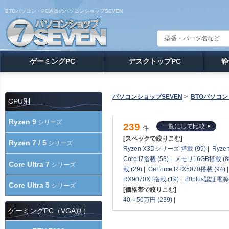
BTOパソコン・PC通販のパソコンショップSEVEN
ゲーミングPC
デスクトップPC
静
パソコンショップSEVEN
>
BTOパソコン
CPU別
Ryzen 9
シリーズ
239
一覧にして比較
件
[スペックで絞りこむ]
Ryzen 7 / 5
シリーズ
Ryzen X3Dシリーズ 搭載 (99)
|
Ryze
Core i7搭載 (53)
|
メモリ16GB搭載 (8
Core Ultra 7
シリーズ
載 (29)
|
GeForce RTX5070搭載 (94)
RX9070XT搭載 (19)
|
80plus認証電源
Core Ultra 5
シリーズ
[価格帯で絞りこむ]
40～50万円 (239)
|
ゲーミングPC（VGA別）