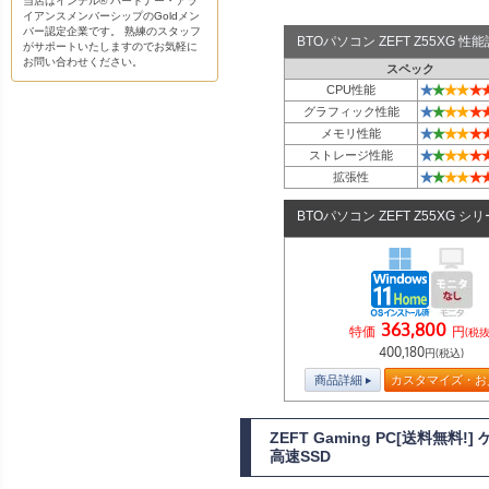
当店はインテル® パートナー・アラ
イアンスメンバーシップのGoldメン
バー認定企業です。 熟練のスタッフ
BTOパソコン ZEFT Z55XG 
がサポートいたしますのでお気軽に
お問い合わせください。
スペック
★
★
★
★
★
CPU性能
★
★
★
★
★
グラフィック性能
★
★
★
★
★
メモリ性能
★
★
★
★
★
ストレージ性能
★
★
★
★
★
拡張性
BTOパソコン ZEFT Z55XG シ
363,800
特価
円
(税抜
400,180
円(税込)
商品詳細
カスタマイズ・お
ZEFT Gaming PC[送料無料
高速SSD