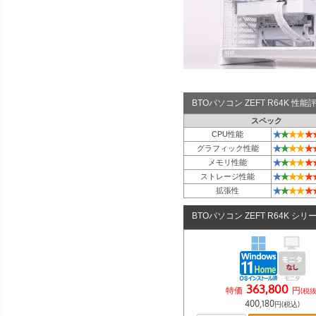
BTOパソコン ZEFT R64K 性
スペック
★
★
★
★
★
CPU性能
★
★
★
★
★
グラフィック性能
★
★
★
★
★
メモリ性能
★
★
★
★
★
ストレージ性能
★
★
★
★
★
拡張性
BTOパソコン ZEFT R64K シリ
363,800
特価
円
(税抜
400,180
円(税込)