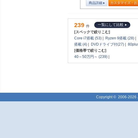
商品詳細
カスタマイズ・お
239
一覧にして比較
件
[スペックで絞りこむ]
Core i7搭載 (53)
|
Ryzen 9搭載 (28)
|
搭載 (4)
|
DVDドライブ付(27)
|
80pl
[価格帯で絞りこむ]
40～50万円～ (239)
|
Copyright ©
2006-2026