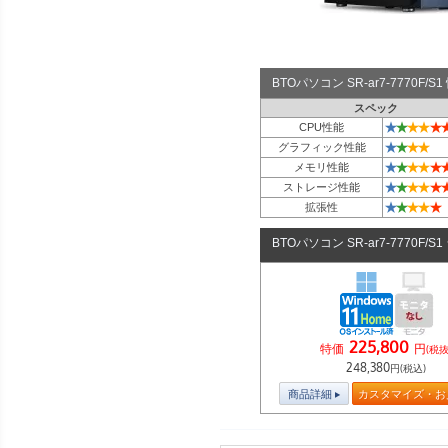
BTOパソコン SR-ar7-7770F
スペック
★
★
★
★
★
CPU性能
★
★
★
★
グラフィック性能
★
★
★
★
★
メモリ性能
★
★
★
★
★
ストレージ性能
★
★
★
★
★
拡張性
BTOパソコン SR-ar7-7770F/S
225,800
特価
円
(税抜
248,380
円(税込)
商品詳細
カスタマイズ・お