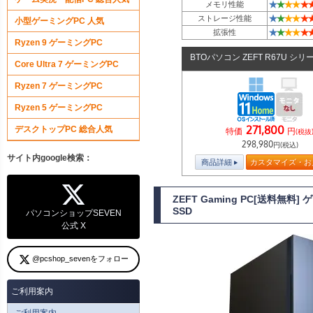
★
★
★
★
★
メモリ性能
★
★
★
★
★
ストレージ性能
小型ゲーミングPC 人気
★
★
★
★
★
拡張性
Ryzen 9 ゲーミングPC
BTOパソコン ZEFT R67U シリ
Core Ultra 7 ゲーミングPC
Ryzen 7 ゲーミングPC
Ryzen 5 ゲーミングPC
271,800
デスクトップPC 総合人気
特価
円
(税抜
298,980
円(税込)
サイト内google検索：
商品詳細
カスタマイズ・お
ZEFT Gaming PC[送料無料
SSD
パソコンショップSEVEN
公式 X
@pcshop_sevenをフォロー
ご利用案内
ご利用案内