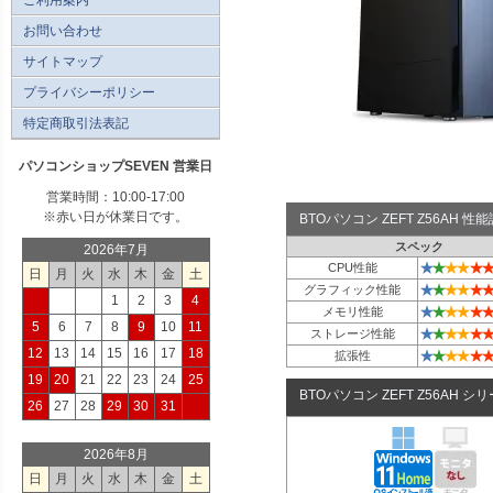
お問い合わせ
サイトマップ
プライバシーポリシー
特定商取引法表記
パソコンショップSEVEN 営業日
営業時間：10:00-17:00
※赤い日が休業日です。
BTOパソコン ZEFT Z56AH 
スペック
2026年7月
★
★
★
★
★
★
CPU性能
日
月
火
水
木
金
土
★
★
★
★
★
★
グラフィック性能
1
2
3
4
★
★
★
★
★
★
メモリ性能
5
6
7
8
9
10
11
★
★
★
★
★
★
ストレージ性能
12
13
14
15
16
17
18
★
★
★
★
★
★
拡張性
19
20
21
22
23
24
25
BTOパソコン ZEFT Z56AH シ
26
27
28
29
30
31
2026年8月
日
月
火
水
木
金
土