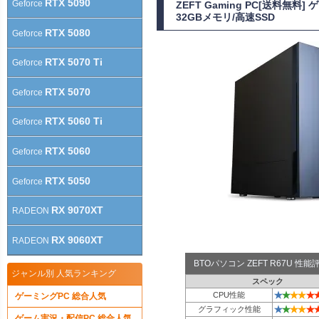
RTX 5090
Geforce
ZEFT Gaming PC[送料無
32GBメモリ/高速SSD
RTX 5080
Geforce
RTX 5070 Ti
Geforce
RTX 5070
Geforce
RTX 5060 Ti
Geforce
RTX 5060
Geforce
RTX 5050
Geforce
RX 9070XT
RADEON
RX 9060XT
RADEON
BTOパソコン ZEFT R67U 性
ジャンル別 人気ランキング
スペック
★
★
★
★
★
CPU性能
ゲーミングPC 総合人気
★
★
★
★
★
グラフィック性能
ゲーム実況・配信PC 総合人気