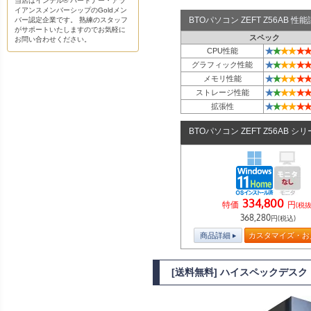
当店はインテル® パートナー・アラ
イアンスメンバーシップのGoldメン
BTOパソコン ZEFT Z56AB 
バー認定企業です。 熟練のスタッフ
がサポートいたしますのでお気軽に
スペック
お問い合わせください。
★
★
★
★
★
★
CPU性能
★
★
★
★
★
★
グラフィック性能
★
★
★
★
★
★
メモリ性能
★
★
★
★
★
★
ストレージ性能
★
★
★
★
★
★
拡張性
BTOパソコン ZEFT Z56AB シ
334,800
特価
円
(税抜
368,280
円(税込)
商品詳細
カスタマイズ・お
[送料無料] ハイスペックデスクトッ