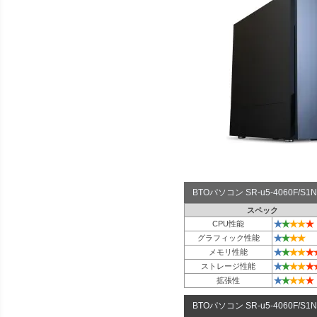
BTOパソコン SR-u5-4060F/
スペック
★
★
★
★
★
CPU性能
★
★
★
★
グラフィック性能
★
★
★
★
★
メモリ性能
★
★
★
★
★
ストレージ性能
★
★
★
★
★
拡張性
BTOパソコン SR-u5-4060F/S