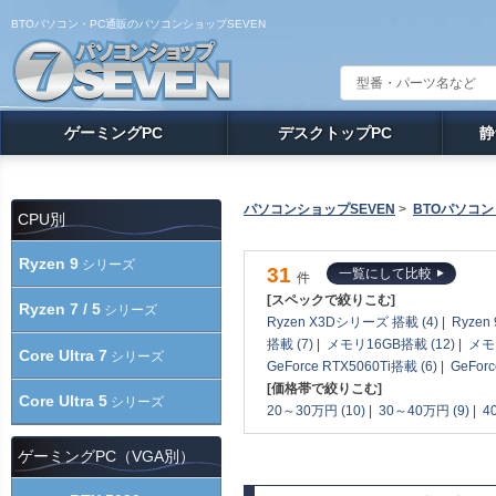
BTOパソコン・PC通販のパソコンショップSEVEN
ゲーミングPC
デスクトップPC
静
パソコンショップSEVEN
>
BTOパソコン
CPU別
Ryzen 9
シリーズ
31
一覧にして比較
件
[スペックで絞りこむ]
Ryzen 7 / 5
シリーズ
Ryzen X3Dシリーズ 搭載 (4)
|
Ryzen
搭載 (7)
|
メモリ16GB搭載 (12)
|
メモリ
Core Ultra 7
シリーズ
GeForce RTX5060Ti搭載 (6)
|
GeFor
[価格帯で絞りこむ]
Core Ultra 5
シリーズ
20～30万円 (10)
|
30～40万円 (9)
|
4
ゲーミングPC（VGA別）