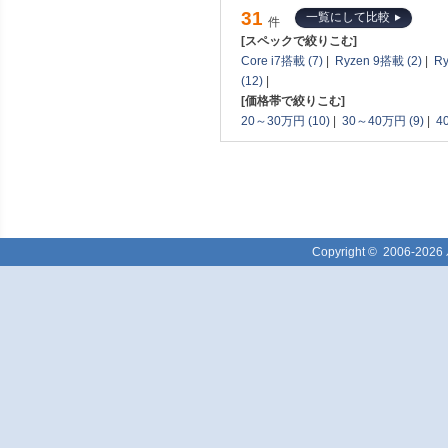
31
一覧にして比較
件
[スペックで絞りこむ]
Core i7搭載 (7)
|
Ryzen 9搭載 (2)
|
Ry
(12)
|
[価格帯で絞りこむ]
20～30万円 (10)
|
30～40万円 (9)
|
4
Copyright ©
2006-2026