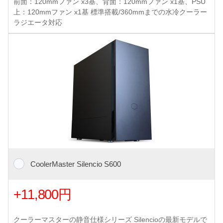
前面：120mmファン x3基、背面：120mmファン x1基、PSU
上：120mmファン x1基 標準搭載/360mmまでの水冷クーラー
ラジエータ対応
CoolerMaster Silencio S600
+11,800円
クーラーマスターの静音仕様シリーズ Silencioの最新モデルで