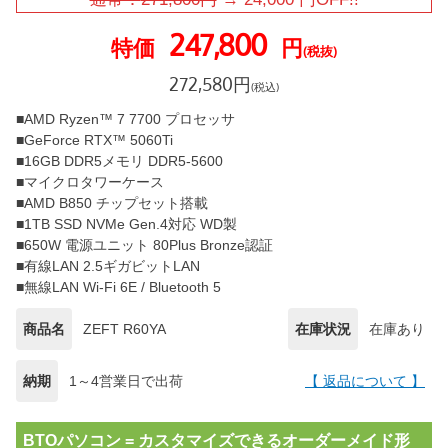
247,800
特価
円
(税抜)
272,580
円
(税込)
■AMD Ryzen™ 7 7700 プロセッサ
■GeForce RTX™ 5060Ti
■16GB DDR5メモリ DDR5-5600
■マイクロタワーケース
■AMD B850 チップセット搭載
■1TB SSD NVMe Gen.4対応 WD製
■650W 電源ユニット 80Plus Bronze認証
■有線LAN 2.5ギガビットLAN
■無線LAN Wi-Fi 6E / Bluetooth 5
商品名
ZEFT R60YA
在庫状況
在庫あり
納期
1～4営業日で出荷
【 返品について 】
BTOパソコン = カスタマイズできるオーダーメイド形