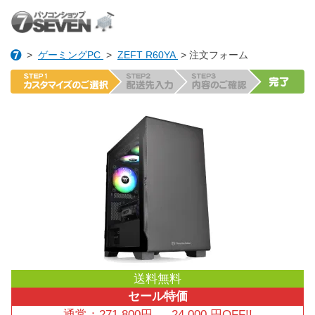
>
ゲーミングPC
>
ZEFT R60YA
> 注文フォーム
送料無料
セール特価
通常：
271,800
円
→
24,000
円OFF!!