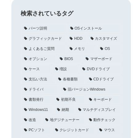
検索されているタグ
パーツ説明
OSインストール
グラフィックカード
HDD
カスタマイズ
よくあるご質問
メモリ
OS
オプション
BIOS
マザーボード
ケース
増設
DVDドライブ
支払い方法
各種書類
CDドライブ
ドライバ
旧バージョンWindows
書類発行
初期不良
キーボード
Windows11
納期
マルチディスプレイ
改造
地デジチューナー
動作チェック
PCソフト
クレジットカード
マウス