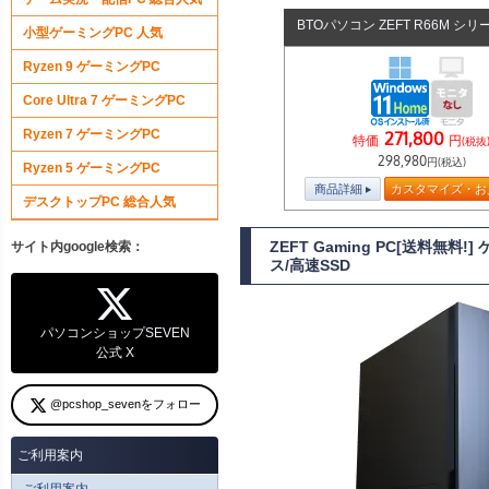
BTOパソコン ZEFT R66M シリ
小型ゲーミングPC 人気
Ryzen 9 ゲーミングPC
Core Ultra 7 ゲーミングPC
Ryzen 7 ゲーミングPC
271,800
特価
円
(税抜
298,980
円(税込)
Ryzen 5 ゲーミングPC
商品詳細
カスタマイズ・お
デスクトップPC 総合人気
ZEFT Gaming PC[送料無料!
サイト内google検索：
ス/高速SSD
パソコンショップSEVEN
公式 X
@pcshop_sevenをフォロー
ご利用案内
ご利用案内