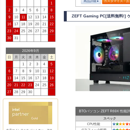
商品詳細
カスタマイズ・お
1
2
3
4
5
6
7
8
ZEFT Gaming PC[送料無料!
9
10
11
12
13
14
15
16
17
18
19
20
21
22
23
24
25
26
27
28
29
30
31
2026年9月
日
月
火
水
木
金
土
1
2
3
4
5
6
7
8
9
10
11
12
13
14
15
16
17
18
19
20
21
22
23
24
25
26
27
28
29
30
BTOパソコン ZEFT R69X 性
スペック
★
★
★
★
★
CPU性能
★
★
★
★
★
グラフィック性能