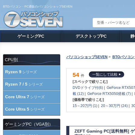
BTOパソコン・PC通販のパソコンショップSEVEN
ゲーミングPC
デスクトップPC
静
パソコンショップSEVEN
>
BTOパソコン
CPU別
Ryzen 9
シリーズ
54
一覧にして比較
件
[スペックで絞りこむ]
Ryzen 7 / 5
シリーズ
DVDドライブ付(6)
|
GeForce RTX507
載 (12)
|
GeForce RTX5050搭載 (7)
|
Core Ultra 7
シリーズ
[価格帯で絞りこむ]
15～20万円 (1)
|
20～30万円 (24)
|
3
Core Ultra 5
シリーズ
ゲーミングPC（VGA別）
ZEFT Gaming PC[送料無料