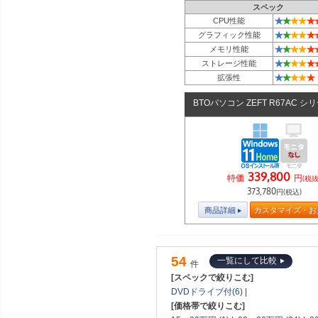
スペック
★
★
★
★
★
CPU性能
★
★
★
★
★
グラフィック性能
★
★
★
★
★
メモリ性能
★
★
★
★
★
ストレージ性能
★
★
★
★
★
拡張性
BTOパソコン ZEFT R67AC シ
339,800
特価
円
(税抜
373,780
円(税込)
商品詳細
カスタマイズ・お
54
一覧にして比較
件
[スペックで絞りこむ]
DVDドライブ付(6)
|
[価格帯で絞りこむ]