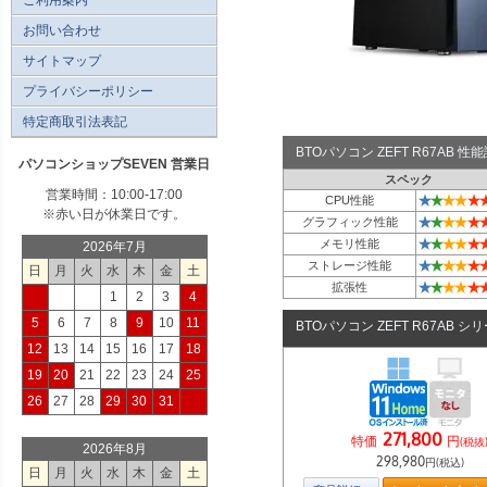
お問い合わせ
サイトマップ
プライバシーポリシー
特定商取引法表記
BTOパソコン ZEFT R67AB 
パソコンショップSEVEN 営業日
スペック
営業時間：10:00-17:00
★
★
★
★
★
CPU性能
※赤い日が休業日です。
★
★
★
★
★
グラフィック性能
★
★
★
★
★
メモリ性能
2026年7月
★
★
★
★
★
ストレージ性能
日
月
火
水
木
金
土
★
★
★
★
★
拡張性
1
2
3
4
5
6
7
8
9
10
11
BTOパソコン ZEFT R67AB シ
12
13
14
15
16
17
18
19
20
21
22
23
24
25
26
27
28
29
30
31
271,800
特価
円
(税抜
2026年8月
298,980
円(税込)
日
月
火
水
木
金
土