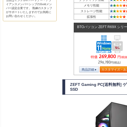
当店はインテル® パートナー・アラ
イアンスメンバーシップのGoldメン
★
★
★
★
★
メモリ性能
バー認定企業です。 熟練のスタッフ
★
★
★
★
★
ストレージ性能
がサポートいたしますのでお気軽に
お問い合わせください。
★
★
★
★
★
拡張性
BTOパソコン ZEFT R69X シリ
269,800
特価
円
(税抜
296,780
円(税込)
商品詳細
カスタマイズ・お
ZEFT Gaming PC[送料無料
SSD