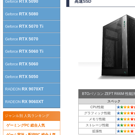
RTX 5090
高速SSD
Geforce
RTX 5080
Geforce
RTX 5070 Ti
Geforce
RTX 5070
Geforce
RTX 5060 Ti
Geforce
RTX 5060
Geforce
RTX 5050
Geforce
RX 9070XT
RADEON
BTOパソコン ZEFT R66M 
RX 9060XT
スペック
RADEON
★
★
★
★
★
CPU性能
★
★
★
★
★
グラフィック性能
ジャンル別 人気ランキング
★
★
★
★
★
メモリ性能
★
★
★
★
★
ゲーミングPC 総合人気
ストレージ性能
★
★
★
★
★
拡張性
ゲーム実況・配信PC 総合人気