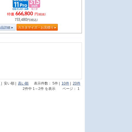
666,800
特価
円
(税抜)
733,480
円(税込)
商品詳細
カスタマイズ・お見積り
順
| 安い順 |
高い順
表示件数： 5件 |
10件
|
20件
2件中 1～2件 を表示 ページ： 1