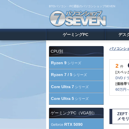
BTOパソコン・PC通販のパソコンショップSEVEN
ゲーミングPC
デス
パソコンショ
CPU別
Ryzen 9
シリーズ
2
件
[スペッ
Ryzen 7 / 5
シリーズ
DVDドラ
[価格帯
Core Ultra 7
シリーズ
60万円～ 
Core Ultra 5
シリーズ
ゲーミングPC（VGA別）
ZEF
メモリ
RTX 5090
Geforce