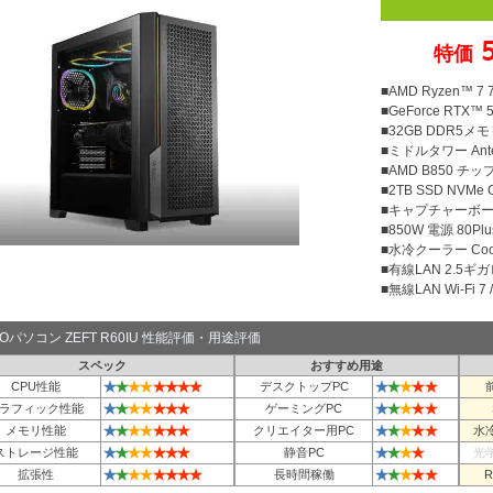
特価
■AMD Ryzen™ 
■GeForce RTX™ 
■32GB DDR5メモリ
■ミドルタワー Ante
■AMD B850 チ
■2TB SSD NVMe
■キャプチャーボード A
■850W 電源 80Plu
■水冷クーラー Cool
■有線LAN 2.5ギ
■無線LAN Wi-Fi 7 / 
TOパソコン ZEFT R60IU 性能評価・用途評価
スペック
おすすめ用途
★
★
★
★
★
★
★
★
★
★
★
★
★
CPU性能
デスクトップPC
★
★
★
★
★
★
★
★
★
★
★
★
ラフィック性能
ゲーミングPC
★
★
★
★
★
★
★
★
★
★
★
★
メモリ性能
クリエイター用PC
水
★
★
★
★
★
★
★
★
★
★
★
ストレージ性能
静音PC
光
★
★
★
★
★
★
★
★
★
★
★
★
★
拡張性
長時間稼働