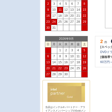
2
3
4
5
6
7
8
9
10
11
12
13
14
15
16
17
18
19
20
21
22
23
24
25
26
27
28
29
30
31
2026年9月
2
件
日
月
火
水
木
金
土
[スペッ
1
2
3
4
5
DVDドラ
6
7
8
9
10
11
12
[価格帯
60万円～ 
13
14
15
16
17
18
19
20
21
22
23
24
25
26
27
28
29
30
当店はインテル® パートナー・アラ
イアンスメンバーシップのGoldメン