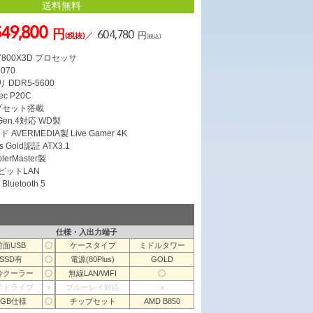
送料無料
549,800
円
604,780
／
円
(税抜)
(税込)
7 7800X3D プロセッサ
5070
 DDR5-5600
c P20C
ップセット搭載
 Gen.4対応 WD製
VERMEDIA製 Live Gamer 4K
s Gold認証 ATX3.1
erMaster製
ガビットLAN
Bluetooth 5
仕様・入出力端子
前面USB
〇
ケースタイプ
ミドルタワー
SSD有
〇
電源(80Plus)
GOLD
冷クーラー
〇
無線LAN/WIFI
〇
学ドライブ
×
ブルーレイ対応
×
RGB仕様
〇
チップセット
AMD B850