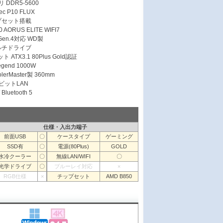
 DDR5-5600
 P10 FLUX
ップセット搭載
AORUS ELITE WIFI7
 Gen.4対応 WD製
ルチドライブ
 ATX3.1 80Plus Gold認証
egend 1000W
erMaster製 360mm
ガビットLAN
Bluetooth 5
仕様・入出力端子
前面USB
〇
ケースタイプ
ゲーミング
SSD有
〇
電源(80Plus)
GOLD
水冷クーラー
〇
無線LAN/WIFI
〇
光学ドライブ
〇
ブルーレイ対応
×
RGB仕様
×
チップセット
AMD B850