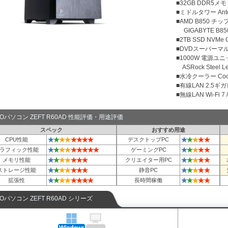
■32GB DDR5メモリ
■ミドルタワー Antec
■AMD B850 チ
GIGABYTE B850 
■2TB SSD NVMe
■DVDスーパーマ
■1000W 電源ユニット
ASRock Steel L
■水冷クーラー Cool
■有線LAN 2.5ギ
■無線LAN Wi-Fi 7 / 
TOパソコン ZEFT R60AD 性能評価・用途評価
スペック
おすすめ用途
★
★
★
★
★
★
★
★
★
★
★
★
★
CPU性能
デスクトップPC
★
★
★
★
★
★
★
★
★
★
★
★
★
★
ラフィック性能
ゲーミングPC
★
★
★
★
★
★
★
★
★
★
★
★
メモリ性能
クリエイター用PC
★
★
★
★
★
★
★
★
★
★
★
★
ストレージ性能
静音PC
★
★
★
★
★
★
★
★
★
★
★
★
★
拡張性
長時間稼働
TOパソコン ZEFT R60AD シリーズ