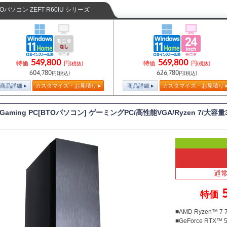
TOパソコン ZEFT R60IU シリーズ
549,800
569,800
特価
円
特価
円
(税抜)
(税抜)
604,780
626,780
円(税込)
円(税込)
商品詳細
カスタマイズ・お見積り
商品詳細
カスタマイズ・お見積り
 Gaming PC[BTOパソコン] ゲーミングPC/高性能VGA/Ryzen 7/大容
通常
特価
■AMD Ryzen™ 
■GeForce RTX™ 