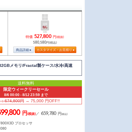
527,800
特価
円
(税抜)
580,580
円(税込)
商品詳細
カスタマイズ・お見積り
量32GBメモリ/Fractal製ケース/水冷/高速
送料無料
限定ウィークリーセール
8/6 00:00 - 8/12 23:59 まで
：674,800円
→ 75,000 円OFF!!
599,800
円
659,780
／
円
(税抜)
(税込)
7 7800X3D プロセッサ
5080