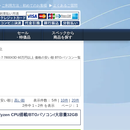
ご利用方法・初めてのお客様
よくあるご質問
セール
スペックから
・特価品
商品を探す
以上
n 7 7800X3D 60万円以上 価格の安い順 BTOパソコン一覧
 安い順 |
高い順
表示件数： 5件 |
10件
|
20件
2件中 1～2件 を表示 ページ： 1
yzen CPU搭載/BTOパソコン/大容量32GB