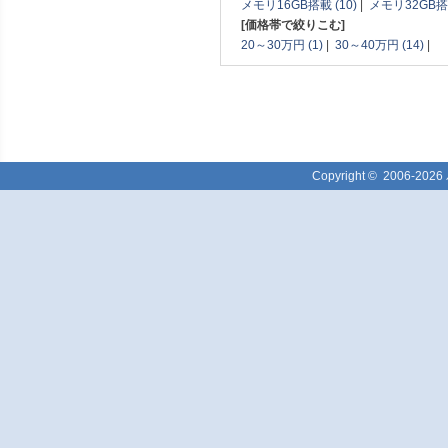
メモリ16GB搭載 (10)
|
メモリ32GB搭載
[価格帯で絞りこむ]
20～30万円 (1)
|
30～40万円 (14)
|
Copyright ©
2006-2026