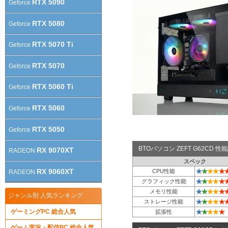
RTX 5090
Geforce
RTX 5080
Geforce
RTX 5070 Ti
Geforce
RTX 5070
Geforce
RTX 5060 Ti
Geforce
RTX 5060
Geforce
RTX 5050
Geforce
BTOパソコン ZEFT G62CD 
RX 9070XT
RADEON
スペック
★
★
★
★
★
RX 9060XT
CPU性能
RADEON
★
★
★
★
★
グラフィック性能
★
★
★
★
★
メモリ性能
ジャンル別 人気ランキング
★
★
★
★
★
ストレージ性能
★
★
★
★
★
ゲーミングPC 総合人気
拡張性
ゲーム実況・配信PC 総合人気