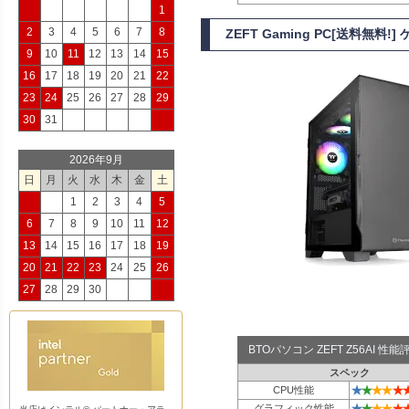
1
2
3
4
5
6
7
8
ZEFT Gaming PC[送料無料
9
10
11
12
13
14
15
16
17
18
19
20
21
22
23
24
25
26
27
28
29
30
31
2026年9月
日
月
火
水
木
金
土
1
2
3
4
5
6
7
8
9
10
11
12
13
14
15
16
17
18
19
20
21
22
23
24
25
26
27
28
29
30
BTOパソコン ZEFT Z56AI 
スペック
★
★
★
★
★
CPU性能
★
★
★
★
★
グラフィック性能