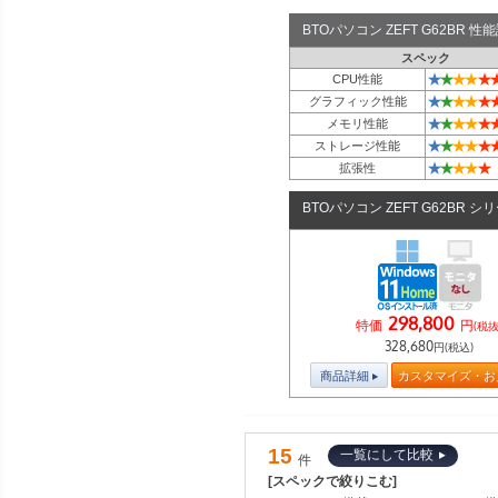
BTOパソコン ZEFT G62BR 
スペック
★
★
★
★
★
CPU性能
★
★
★
★
★
グラフィック性能
★
★
★
★
★
メモリ性能
★
★
★
★
★
ストレージ性能
★
★
★
★
★
拡張性
BTOパソコン ZEFT G62BR シ
298,800
特価
円
(税抜
328,680
円(税込)
商品詳細
カスタマイズ・お
15
一覧にして比較
件
[スペックで絞りこむ]