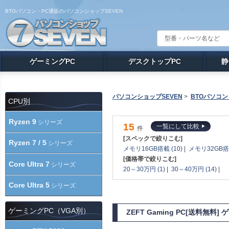
BTOパソコン・PC通販のパソコンショップSEVEN
ゲーミングPC
デスクトップPC
静
パソコンショップSEVEN
>
BTOパソコン
CPU別
Ryzen 9
シリーズ
15
一覧にして比較
件
[スペックで絞りこむ]
Ryzen 7 / 5
シリーズ
メモリ16GB搭載 (10)
|
メモリ32GB搭載
[価格帯で絞りこむ]
Core Ultra 7
シリーズ
20～30万円 (1)
|
30～40万円 (14)
|
Core Ultra 5
シリーズ
ゲーミングPC（VGA別）
ZEFT Gaming PC[送料無料