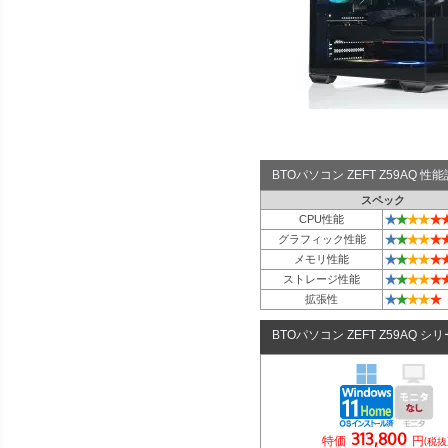
BTOパソコン ZEFT Z59AQ 
スペック
★
★
★
★
★
CPU性能
★
★
★
★
★
グラフィック性能
★
★
★
★
★
メモリ性能
★
★
★
★
★
ストレージ性能
★
★
★
★
★
拡張性
BTOパソコン ZEFT Z59AQ シ
313,800
特価
円
(税抜