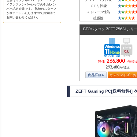
当店はインテル® パートナー・アラ
イアンスメンバーシップのGoldメン
★
★
★
★
★
メモリ性能
バー認定企業です。 熟練のスタッフ
★
★
★
★
★
ストレージ性能
がサポートいたしますのでお気軽に
お問い合わせください。
★
★
★
★
★
拡張性
BTOパソコン ZEFT Z56AI シリ
266,800
特価
円
(税抜
293,480
円(税込)
商品詳細
カスタマイズ・お
ZEFT Gaming PC[送料無料