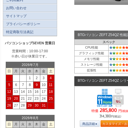
お問い合わせ
サイトマップ
プライバシーポリシー
特定商取引法表記
BTOパソコン ZEFT Z54QZ 
スペック
パソコンショップSEVEN 営業日
★
★
★
★
★
★
CPU性能
営業時間：10:00-17:00
★
★
★
★
★
★
グラフィック性能
※赤い日が休業日です。
★
★
★
★
★
★
メモリ性能
★
★
★
★
★
★
2026年7月
ストレージ性能
★
★
★
★
★
★
拡張性
日
月
火
水
木
金
土
1
2
3
4
BTOパソコン ZEFT Z54QZ シ
5
6
7
8
9
10
11
12
13
14
15
16
17
18
19
20
21
22
23
24
25
26
27
28
29
30
31
285,800
特価
円
(税抜
314,380
円(税込)
2026年8月
商品詳細
カスタマイズ・お
日
月
火
水
木
金
土