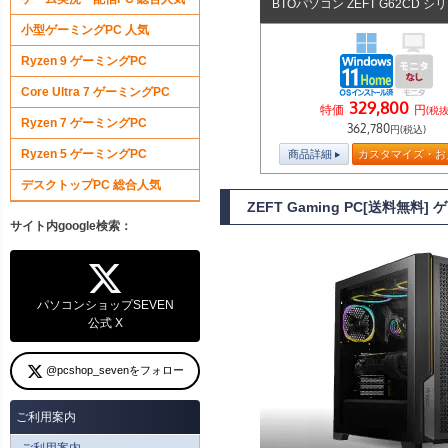
BTOパソコン ZEFT G62CD シ
小型ゲーミングPC 人気
Ryzen 9 ゲーミングPC
Core Ultra 7 ゲーミングPC
329,800
特価
円
(税抜
Ryzen 7 ゲーミングPC
362,780
円(税込)
Ryzen 5 ゲーミングPC
商品詳細
カスタマイズ・お
デスクトップPC 総合人気
ZEFT Gaming PC[送料無料
サイト内google検索：
パソコンショップSEVEN
公式 X
@pcshop_sevenをフォロー
ご利用案内
ご利用案内