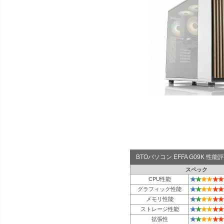
BTOパソコン EFFA G09K 性
スペック
★
★
★
★
★
★
CPU性能
★
★
★
★
★
★
グラフィック性能
★
★
★
★
★
★
メモリ性能
★
★
★
★
★
★
ストレージ性能
★
★
★
★
★
★
拡張性