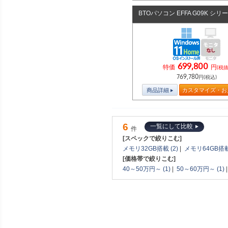
BTOパソコン EFFA G09K シリ
699,800
特価
円
(税抜
769,780
円(税込)
商品詳細
カスタマイズ・お
6
一覧にして比較
件
[スペックで絞りこむ]
メモリ32GB搭載 (2)
|
メモリ64GB搭載 
[価格帯で絞りこむ]
40～50万円～ (1)
|
50～60万円～ (1)