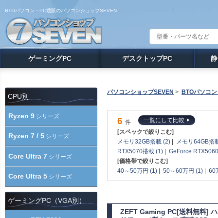
BTOパソコン・PC通販のパソコンショップSEVEN
ゲーミングPC
デスクトップPC
静
パソコンショップSEVEN
>
BTOパソコン
CPU別
Ryzen 9
シリーズ
6
一覧にして比較
件
[スペックで絞りこむ]
Ryzen 7 / 5
シリーズ
メモリ32GB搭載 (2)
|
メモリ64GB搭載 
RTX5070搭載 (1)
|
GeForce RTX506
Core Ultra 7
シリーズ
[価格帯で絞りこむ]
40～50万円 (1)
|
50～60万円 (1)
|
60
Core Ultra 5
シリーズ
ゲーミングPC（VGA別）
ZEFT Gaming PC[送料無