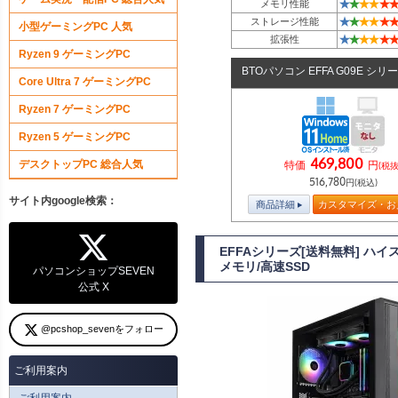
★
★
★
★
★
★
メモリ性能
★
★
★
★
★
★
ストレージ性能
小型ゲーミングPC 人気
★
★
★
★
★
★
拡張性
Ryzen 9 ゲーミングPC
BTOパソコン EFFA G09E シリ
Core Ultra 7 ゲーミングPC
Ryzen 7 ゲーミングPC
Ryzen 5 ゲーミングPC
469,800
デスクトップPC 総合人気
特価
円
(税抜
516,780
円(税込)
サイト内google検索：
商品詳細
カスタマイズ・お
EFFAシリーズ[送料無料] ハイス
メモリ/高速SSD
パソコンショップSEVEN
公式 X
@pcshop_sevenをフォロー
ご利用案内
ご利用案内