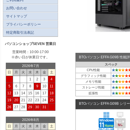
お問い合わせ
サイトマップ
プライバシーポリシー
特定商取引法表記
パソコンショップSEVEN 営業日
営業時間：10:00-17:00
※赤い日が休業日です。
BTOパソコン EFFA G09B 性
スペック
2026年7月
★
★
★
★
★
CPU性能
日
月
火
水
木
金
土
★
★
★
★
★
グラフィック性能
1
2
3
4
★
★
★
★
★
メモリ性能
5
6
7
8
9
10
11
★
★
★
★
★
ストレージ性能
★
★
★
★
★
12
13
14
15
16
17
18
拡張性
19
20
21
22
23
24
25
BTOパソコン EFFA G09B シリ
26
27
28
29
30
31
2026年8月
日
月
火
水
木
金
土