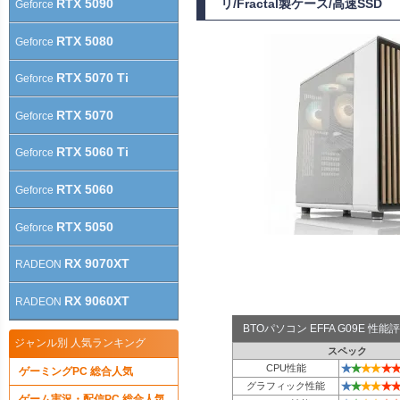
RTX 5090
リ/Fractal製ケース/高速SSD
Geforce
RTX 5080
Geforce
RTX 5070 Ti
Geforce
RTX 5070
Geforce
RTX 5060 Ti
Geforce
RTX 5060
Geforce
RTX 5050
Geforce
RX 9070XT
RADEON
RX 9060XT
RADEON
BTOパソコン EFFA G09E 性
ジャンル別 人気ランキング
スペック
★
★
★
★
★
★
CPU性能
ゲーミングPC 総合人気
★
★
★
★
★
★
グラフィック性能
ゲーム実況・配信PC 総合人気