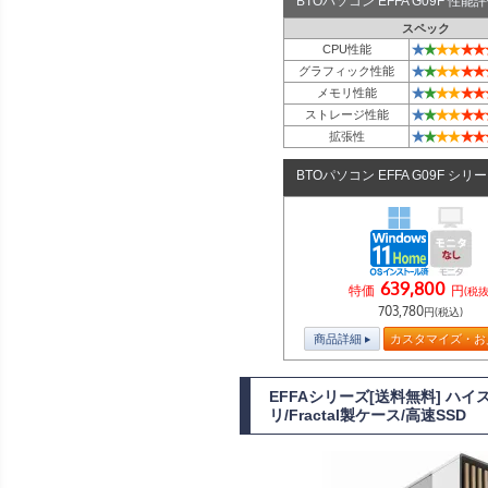
BTOパソコン EFFA G09F 性
スペック
★
★
★
★
★
★
CPU性能
★
★
★
★
★
★
グラフィック性能
★
★
★
★
★
★
メモリ性能
★
★
★
★
★
★
ストレージ性能
★
★
★
★
★
★
拡張性
BTOパソコン EFFA G09F シリ
639,800
特価
円
(税抜
703,780
円(税込)
商品詳細
カスタマイズ・お
EFFAシリーズ[送料無料] ハイ
リ/Fractal製ケース/高速SSD