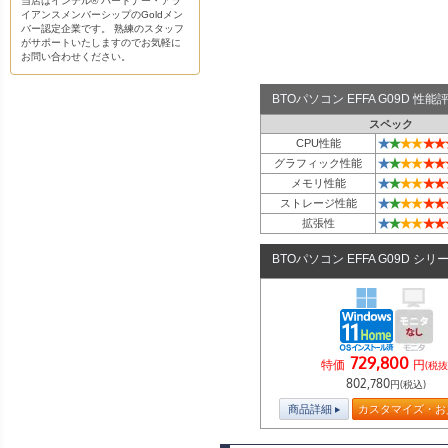
当店はインテル® パートナー・アラ
イアンスメンバーシップのGoldメン
バー認定企業です。 熟練のスタッフ
がサポートいたしますのでお気軽に
お問い合わせください。
BTOパソコン EFFA G09D 性
スペック
★
★
★
★
★
★
CPU性能
★
★
★
★
★
★
グラフィック性能
★
★
★
★
★
★
メモリ性能
★
★
★
★
★
★
ストレージ性能
★
★
★
★
★
★
拡張性
BTOパソコン EFFA G09D シリ
729,800
特価
円
(税抜
802,780
円(税込)
商品詳細
カスタマイズ・お