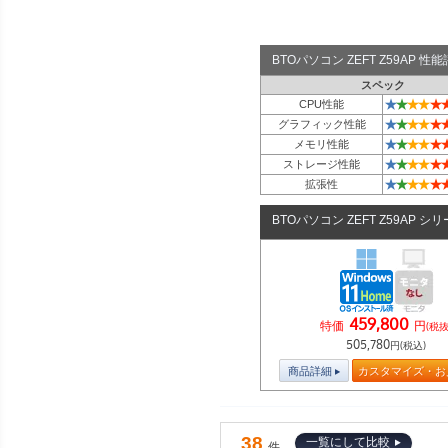
BTOパソコン ZEFT Z59AP 
スペック
★
★
★
★
★
CPU性能
★
★
★
★
★
グラフィック性能
★
★
★
★
★
メモリ性能
★
★
★
★
★
ストレージ性能
★
★
★
★
★
拡張性
BTOパソコン ZEFT Z59AP シ
459,800
特価
円
(税抜
505,780
円(税込)
商品詳細
カスタマイズ・お
38
一覧にして比較
件