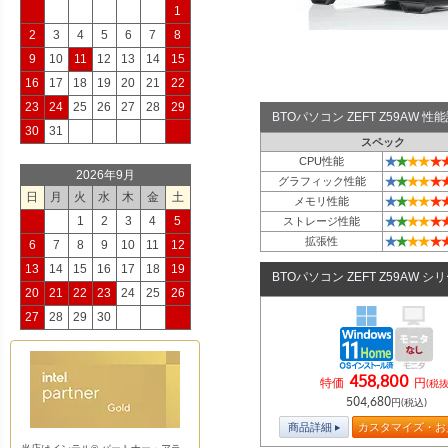
1
2
3
4
5
6
7
8
9
10
11
12
13
14
15
16
17
18
19
20
21
22
23
24
25
26
27
28
29
BTOパソコン ZEFT Z59AW 
30
31
スペック
★
★
★
★
★
CPU性能
2026年9月
★
★
★
★
★
グラフィック性能
日
月
火
水
木
金
土
★
★
★
★
★
メモリ性能
★
★
★
★
★
1
2
3
4
5
ストレージ性能
★
★
★
★
★
拡張性
6
7
8
9
10
11
12
13
14
15
16
17
18
19
BTOパソコン ZEFT Z59AW シ
20
21
22
23
24
25
26
27
28
29
30
458,800
特価
円
(税抜
504,680
円(税込)
商品詳細
カスタマイズ・お