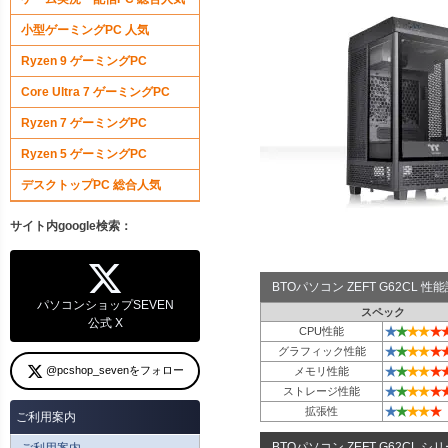
小型ゲーミングPC 人気
Ryzen 9 ゲーミングPC
Core Ultra 7 ゲーミングPC
Ryzen 7 ゲーミングPC
Ryzen 5 ゲーミングPC
デスクトップPC 総合人気
サイト内google検索：
BTOパソコン ZEFT G62CL 
パソコンショップSEVEN
スペック
公式 X
★
★
★
★
★
CPU性能
★
★
★
★
★
グラフィック性能
★
★
★
★
★
@pcshop_sevenをフォロー
メモリ性能
★
★
★
★
★
ストレージ性能
★
★
★
★
★
拡張性
ご利用案内
BTOパソコン ZEFT G62CL シ
ご利用案内