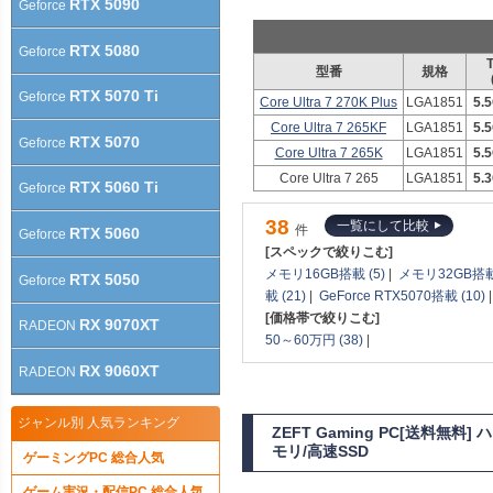
RTX 5090
Geforce
RTX 5080
Geforce
型番
規格
RTX 5070 Ti
Geforce
Core Ultra 7 270K Plus
LGA1851
5.
Core Ultra 7 265KF
LGA1851
5.
RTX 5070
Geforce
Core Ultra 7 265K
LGA1851
5.
Core Ultra 7 265
LGA1851
5.
RTX 5060 Ti
Geforce
38
一覧にして比較
件
RTX 5060
Geforce
[スペックで絞りこむ]
メモリ16GB搭載 (5)
|
メモリ32GB搭載 
RTX 5050
Geforce
載 (21)
|
GeForce RTX5070搭載 (10)
[価格帯で絞りこむ]
RX 9070XT
RADEON
50～60万円 (38)
|
RX 9060XT
RADEON
ジャンル別 人気ランキング
ZEFT Gaming PC[送料無
モリ/高速SSD
ゲーミングPC 総合人気
ゲーム実況・配信PC 総合人気