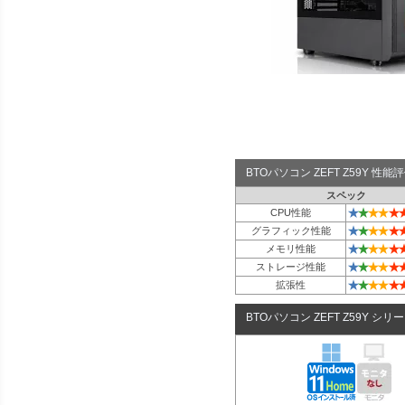
BTOパソコン ZEFT Z59Y 性
スペック
★
★
★
★
★
CPU性能
★
★
★
★
★
グラフィック性能
★
★
★
★
★
メモリ性能
★
★
★
★
★
ストレージ性能
★
★
★
★
★
拡張性
BTOパソコン ZEFT Z59Y シリ