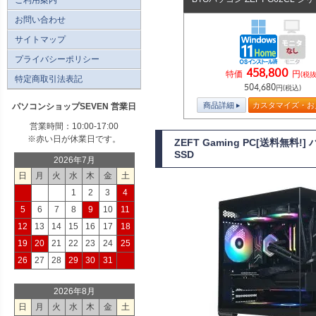
お問い合わせ
サイトマップ
プライバシーポリシー
458,800
特価
円
(税抜
特定商取引法表記
504,680
円(税込)
商品詳細
カスタマイズ・お
パソコンショップSEVEN 営業日
営業時間：10:00-17:00
※赤い日が休業日です。
ZEFT Gaming PC[送料無
SSD
2026年7月
日
月
火
水
木
金
土
1
2
3
4
5
6
7
8
9
10
11
12
13
14
15
16
17
18
19
20
21
22
23
24
25
26
27
28
29
30
31
2026年8月
日
月
火
水
木
金
土