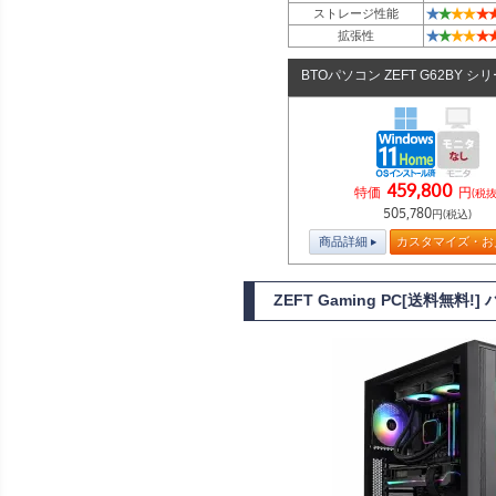
★
★
★
★
★
ストレージ性能
★
★
★
★
★
拡張性
BTOパソコン ZEFT G62BY シ
459,800
特価
円
(税抜
505,780
円(税込)
商品詳細
カスタマイズ・お
ZEFT Gaming PC[送料無料