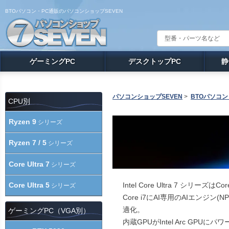
BTOパソコン・PC通販のパソコンショップSEVEN
ゲーミングPC
デスクトップPC
静
パソコンショップSEVEN
>
BTOパソコン
CPU別
Ryzen 9
シリーズ
Ryzen 7 / 5
シリーズ
Core Ultra 7
シリーズ
Intel Core Ultra 7 シリ
Core Ultra 5
シリーズ
Core i7にAI専用のAIエン
適化。
ゲーミングPC（VGA別）
内蔵GPUがIntel Arc G