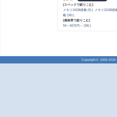
[スペックで絞りこむ]
メモリ16GB搭載 (5)
|
メモリ32GB搭載 
載 (36)
|
[価格帯で絞りこむ]
50～60万円～ (38)
|
Copyright ©
2006-2026