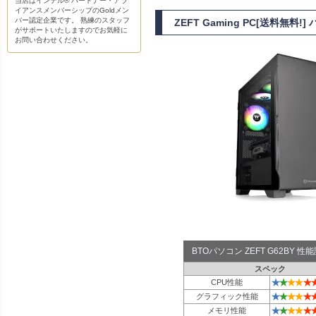
当店はインテル® パートナー・アラ
イアンスメンバーシップのGoldメン
バー認定企業です。 熟練のスタッフ
ZEFT Gaming PC[送料無
がサポートいたしますのでお気軽に
お問い合わせください。
BTOパソコン ZEFT G62BY 
スペック
★
★
★
★
★
CPU性能
★
★
★
★
★
グラフィック性能
★
★
★
★
★
メモリ性能