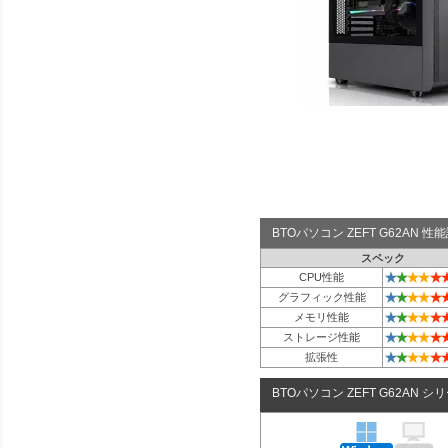
BTOパソコン ZEFT G62AN 
スペック
★
★
★
★
★
CPU性能
★
★
★
★
★
グラフィック性能
★
★
★
★
★
メモリ性能
★
★
★
★
★
ストレージ性能
★
★
★
★
★
拡張性
BTOパソコン ZEFT G62AN シ