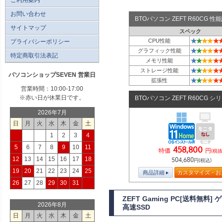
お問い合わせ
BTOパソコン ZEFT R60CG 
サイトマップ
スペック
★
★
★
★
★
CPU性能
プライバシーポリシー
★
★
★
★
★
グラフィック性能
特定商取引法表記
★
★
★
★
★
メモリ性能
★
★
★
★
★
ストレージ性能
パソコンショップSEVEN 営業日
★
★
★
★
★
拡張性
営業時間：10:00-17:00
※赤い日が休業日です。
BTOパソコン ZEFT R60CG シ
2026年7月
日
月
火
水
木
金
土
1
2
3
4
5
6
7
8
9
10
11
458,800
特価
円
(税抜
12
13
14
15
16
17
18
504,680
円(税込)
19
20
21
22
23
24
25
商品詳細
カスタマイズ・お
26
27
28
29
30
31
ZEFT Gaming PC[送料無料
2026年8月
高速SSD
日
月
火
水
木
金
土