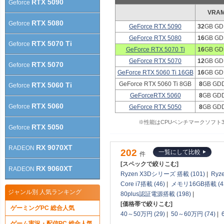
RTX 5090
Geforce
VRA
RTX 5080
Geforce
GeForce RTX 5090
32
GB GD
GeForce RTX 5080
16
GB GD
RTX 5070 Ti
Geforce
GeForce RTX 5070 Ti
16
GB GD
GeForce RTX 5070
12
GB GD
RTX 5070
Geforce
GeForce RTX 5060 Ti 16GB
16
GB GD
GeForce RTX 5060 Ti 8GB
8
GB GD
RTX 5060 Ti
Geforce
GeForceRTX 5060
8
GB GD
RTX 5060
Geforce
GeForce RTX 5050
8
GB GD
※性能はCPUベンチマークソフト3DM
RTX 5050
Geforce
RX 9070XT
RADEON
202
一覧にして比較
件
[スペックで絞りこむ]
RX 9060XT
RADEON
Ryzen X3Dシリーズ 搭載 (101)
|
Ryz
Core i7搭載 (46)
|
メモリ16GB搭載 (4
ジャンル別 人気ランキング
80plus認証電源搭載 (198)
|
[価格帯で絞りこむ]
ゲーミングPC 総合人気
40～50万円 (29)
|
50～60万円 (74)
|
ゲーム実況・配信PC 総合人気