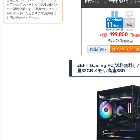
当店はインテル® パートナー・アラ
BTOパソコン ZEFT R66D シリ
イアンスメンバーシップのGoldメン
バー認定企業です。 熟練のスタッフ
がサポートいたしますのでお気軽に
お問い合わせください。
499,800
特価
円
(税抜
549,780
円(税込)
商品詳細
カスタマイズ・お
ZEFT Gaming PC[送料無料
量32GBメモリ/高速SSD