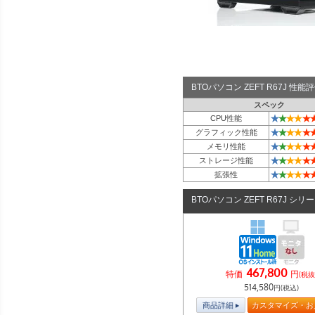
BTOパソコン ZEFT R67J 性
スペック
★
★
★
★
★
CPU性能
★
★
★
★
★
グラフィック性能
★
★
★
★
★
メモリ性能
★
★
★
★
★
ストレージ性能
★
★
★
★
★
拡張性
BTOパソコン ZEFT R67J シリ
467,800
特価
円
(税抜
514,580
円(税込)
商品詳細
カスタマイズ・お