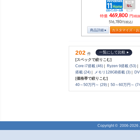
469,800
特価
円
(税抜
516,780
円(税込)
商品詳細
カスタマイズ・お
202
一覧にして比較
件
[スペックで絞りこむ]
Core i7搭載 (46)
|
Ryzen 9搭載 (53)
|
搭載 (24)
|
メモリ128GB搭載 (3)
|
DV
[価格帯で絞りこむ]
40～50万円～ (29)
|
50～60万円～ (74
Copyright ©
2006-2026