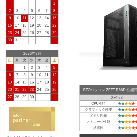
1
2
3
4
5
6
7
8
9
10
11
12
13
14
15
16
17
18
19
20
21
22
23
24
25
26
27
28
29
30
31
2026年9月
日
月
火
水
木
金
土
1
2
3
4
5
6
7
8
9
10
11
12
13
14
15
16
17
18
19
20
21
22
23
24
25
26
BTOパソコン ZEFT R66D 性
27
28
29
30
スペック
★
★
★
★
★
CPU性能
★
★
★
★
★
グラフィック性能
★
★
★
★
★
メモリ性能
★
★
★
★
★
ストレージ性能
★
★
★
★
★
拡張性