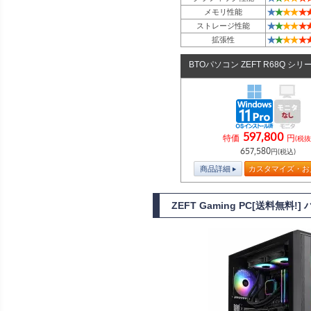
★
★
★
★
★
メモリ性能
★
★
★
★
★
ストレージ性能
★
★
★
★
★
拡張性
BTOパソコン ZEFT R68Q シリ
597,800
特価
円
(税抜
657,580
円(税込)
商品詳細
カスタマイズ・お
ZEFT Gaming PC[送料無