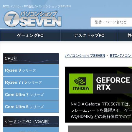
BTOパソコン・PC通販のパソコンショップSEVEN
ゲーミングPC
デスクトップPC
静
パソコンショップSEVEN
>
BTOパソコン
CPU別
Ryzen 9
シリーズ
Ryzen 7 / 5
シリーズ
Core Ultra 7
シリーズ
NVIDIA Geforce RTX 50
Core Ultra 5
シリーズ
フレームレートを飛躍させ、ゲー
WQHD/4Kなどの高解像度で
ゲーミングPC（VGA別）