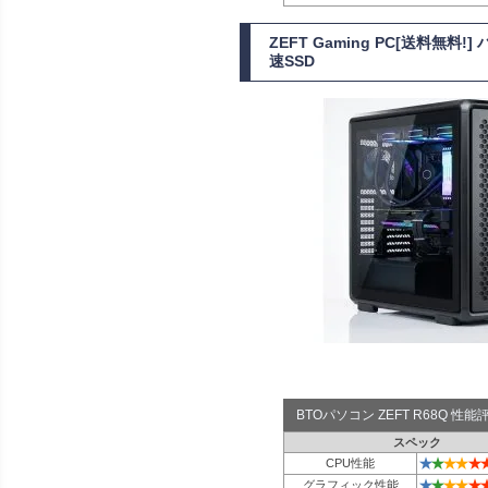
ZEFT Gaming PC[送料無料
速SSD
BTOパソコン ZEFT R68Q 性
スペック
★
★
★
★
★
CPU性能
★
★
★
★
★
グラフィック性能