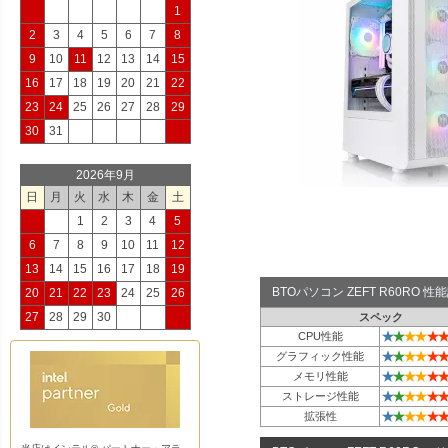
1
2
3
4
5
6
7
8
9
10
11
12
13
14
15
16
17
18
19
20
21
22
23
24
25
26
27
28
29
30
31
2026年9月
日
月
火
水
木
金
土
1
2
3
4
5
6
7
8
9
10
11
12
13
14
15
16
17
18
19
BTOパソコン ZEFT R60RO 
20
21
22
23
24
25
26
27
28
29
30
スペック
★
★
★
★
★
★
CPU性能
★
★
★
★
★
★
グラフィック性能
★
★
★
★
★
★
メモリ性能
★
★
★
★
★
★
ストレージ性能
★
★
★
★
★
★
拡張性