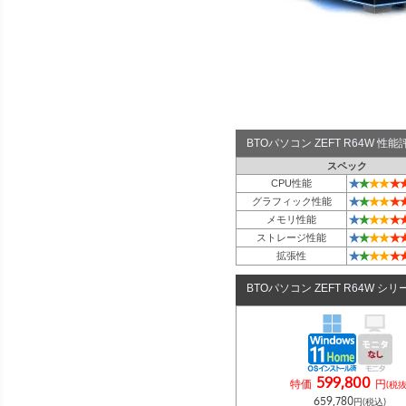
BTOパソコン ZEFT R64W 
スペック
★
★
★
★
★
CPU性能
★
★
★
★
★
グラフィック性能
★
★
★
★
★
メモリ性能
★
★
★
★
★
ストレージ性能
★
★
★
★
★
拡張性
BTOパソコン ZEFT R64W シリ
599,800
特価
円
(税抜
659,780
円(税込)