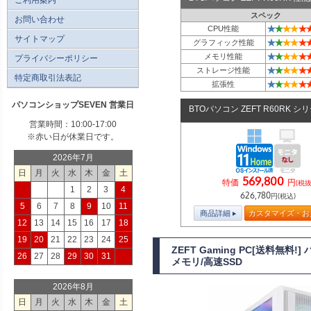
スペック
お問い合わせ
★
★
★
★
★
CPU性能
サイトマップ
★
★
★
★
★
グラフィック性能
★
★
★
★
★
メモリ性能
プライバシーポリシー
★
★
★
★
★
ストレージ性能
特定商取引法表記
★
★
★
★
★
拡張性
パソコンショップSEVEN 営業日
BTOパソコン ZEFT R60RK シ
営業時間：10:00-17:00
※赤い日が休業日です。
2026年7月
日
月
火
水
木
金
土
569,800
特価
円
(税抜
1
2
3
4
626,780
円(税込)
5
6
7
8
9
10
11
商品詳細
カスタマイズ・お
12
13
14
15
16
17
18
19
20
21
22
23
24
25
ZEFT Gaming PC[送料無料
26
27
28
29
30
31
メモリ/高速SSD
2026年8月
日
月
火
水
木
金
土