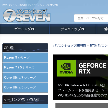
BTOパソコン・PC通販のパソコンショップSEVEN
ゲーミングPC
デスクトップPC
静
パソコンショップSEVEN
>
BTOパソコン
CPU別
Ryzen 9
シリーズ
Ryzen 7 / 5
シリーズ
Core Ultra 7
シリーズ
NVIDIA Geforce RTX 50
Core Ultra 5
シリーズ
フレームレートを飛躍させ、ゲー
WQHD/4Kなどの高解像度で
ゲーミングPC（VGA別）