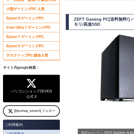
小型ゲーミングPC 人気
Ryzen 9 ゲーミングPC
ZEFT Gaming PC[送料無料
モリ/高速SSD
Core Ultra 7 ゲーミングPC
Ryzen 7 ゲーミングPC
Ryzen 5 ゲーミングPC
デスクトップPC 総合人気
サイト内google検索：
パソコンショップSEVEN
公式 X
@pcshop_sevenをフォロー
ご利用案内
BTOパソコン ZEFT R60RK 
ご利用案内