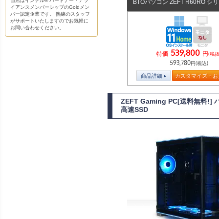
当店はインテル® パートナー・アラ
BTOパソコン ZEFT R60RO シ
イアンスメンバーシップのGoldメン
バー認定企業です。 熟練のスタッフ
がサポートいたしますのでお気軽に
お問い合わせください。
539,800
特価
円
(税抜
593,780
円(税込)
商品詳細
カスタマイズ・お
ZEFT Gaming PC[送料無料
高速SSD