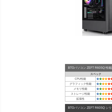
BTOパソコン ZEFT R60SQ 
スペック
★
★
★
★
★
CPU性能
★
★
★
★
★
グラフィック性能
★
★
★
★
★
メモリ性能
★
★
★
★
★
ストレージ性能
★
★
★
★
★
拡張性
BTOパソコン ZEFT R60SQ シ