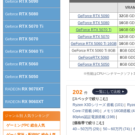
RTX 5090
Geforce
VRA
RTX 5080
Geforce
GeForce RTX 5090
32
GB GD
GeForce RTX 5080
16
GB GD
RTX 5070 Ti
Geforce
GeForce RTX 5070 Ti
16
GB GD
GeForce RTX 5070
12
GB GD
RTX 5070
Geforce
GeForce RTX 5060 Ti 16GB
16
GB GD
GeForce RTX 5060 Ti 8GB
8
GB GD
RTX 5060 Ti
Geforce
GeForceRTX 5060
8
GB GD
RTX 5060
Geforce
GeForce RTX 5050
8
GB GD
※性能はCPUベンチマークソフト3DM
RTX 5050
Geforce
RX 9070XT
RADEON
202
一覧にして比較
件
[スペックで絞りこむ]
RX 9060XT
RADEON
Ryzen X3Dシリーズ 搭載 (101)
|
Ryz
Core i7搭載 (46)
|
メモリ16GB搭載 (4
ジャンル別 人気ランキング
80plus認証電源搭載 (198)
|
[価格帯で絞りこむ]
ゲーミングPC 総合人気
40～50万円 (29)
|
50～60万円 (74)
|
ゲーム実況・配信PC 総合人気