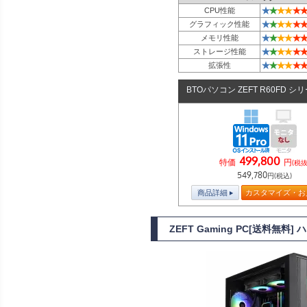
★
★
★
★
★
★
CPU性能
★
★
★
★
★
★
グラフィック性能
★
★
★
★
★
★
メモリ性能
★
★
★
★
★
★
ストレージ性能
★
★
★
★
★
★
拡張性
BTOパソコン ZEFT R60FD シ
499,800
特価
円
(税抜
549,780
円(税込)
商品詳細
カスタマイズ・お
ZEFT Gaming PC[送料無料