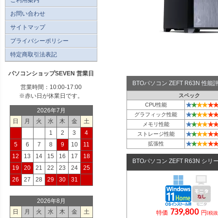
お問い合わせ
サイトマップ
プライバシーポリシー
特定商取引法表記
パソコンショップSEVEN 営業日
BTOパソコン ZEFT R63N 性
営業時間：10:00-17:00
※赤い日が休業日です。
スペック
★
★
★
★
★
★
CPU性能
2026年7月
★
★
★
★
★
★
グラフィック性能
日
月
火
水
木
金
土
★
★
★
★
★
★
メモリ性能
1
2
3
4
★
★
★
★
★
★
ストレージ性能
★
★
★
★
★
★
拡張性
5
6
7
8
9
10
11
12
13
14
15
16
17
18
BTOパソコン ZEFT R63N シリ
19
20
21
22
23
24
25
26
27
28
29
30
31
2026年8月
739,800
日
月
火
水
木
金
土
特価
円
(税抜