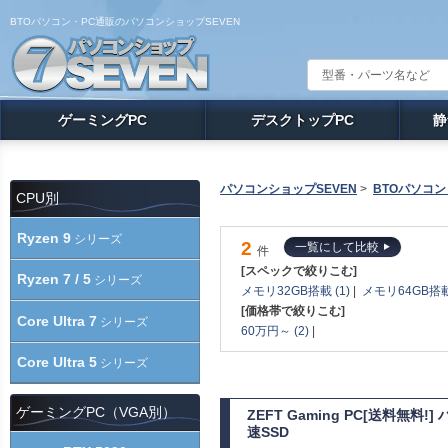
BTOパソコン・PC通販のパソコンショップSEVEN
ゲーミングPC
デスクトップPC
静
パソコンショップSEVEN
>
BTOパソコン
CPU別
Ryzen 9
シリーズ
2
一覧にして比較
件
[スペックで絞りこむ]
Ryzen 7 / 5
シリーズ
メモリ32GB搭載 (1)
|
メモリ64GB搭載 
[価格帯で絞りこむ]
Core Ultra 7
シリーズ
60万円～ (2)
|
Core Ultra 5
シリーズ
ゲーミングPC（VGA別）
ZEFT Gaming PC[送料無料
速SSD