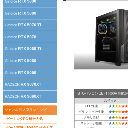
RTX 5090
Geforce
RTX 5080
Geforce
RTX 5070 Ti
Geforce
RTX 5070
Geforce
RTX 5060 Ti
Geforce
RTX 5060
Geforce
RTX 5050
Geforce
RX 9070XT
RADEON
BTOパソコン ZEFT R60A 性
RX 9060XT
RADEON
スペック
★
★
★
★
★
★
CPU性能
ジャンル別 人気ランキング
★
★
★
★
★
★
グラフィック性能
★
★
★
★
★
★
メモリ性能
ゲーミングPC 総合人気
★
★
★
★
★
★
ストレージ性能
ゲーム実況・配信PC 総合人気