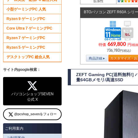
★
★
★
★
★
★
拡張性
小型ゲーミングPC 人気
BTOパソコン ZEFT R60A シリ
Ryzen 9 ゲーミングPC
Core Ultra 7 ゲーミングPC
Ryzen 7 ゲーミングPC
669,800
特価
円
(税抜
Ryzen 5 ゲーミングPC
736,780
円(税込)
デスクトップPC 総合人気
商品詳細
カスタマイズ・お
サイト内google検索：
ZEFT Gaming PC[送料無
量64GBメモリ/高速SSD
パソコンショップSEVEN
公式 X
@pcshop_sevenをフォロー
ご利用案内
ご利用案内