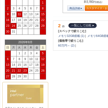
813,780
円(税込)
1
商品詳細
カスタマイズ・お
2
3
4
5
6
7
8
9
10
11
12
13
14
15
16
17
18
19
20
21
22
2
一覧にして比較
23
24
25
26
27
28
29
件
[スペックで絞りこむ]
30
31
メモリ32GB搭載 (1)
|
メモリ64GB搭載 
[価格帯で絞りこむ]
2026年9月
60万円～ (2)
|
日
月
火
水
木
金
土
1
2
3
4
5
6
7
8
9
10
11
12
13
14
15
16
17
18
19
20
21
22
23
24
25
26
27
28
29
30