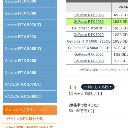
RTX 5090
Geforce
VRA
RTX 5080
Geforce
GeForce RTX 5090
32
GB GD
GeForce RTX 5080
16
GB GD
RTX 5070 Ti
Geforce
GeForce RTX 5070 Ti
16
GB GD
GeForce RTX 5070
12
GB GD
RTX 5070
Geforce
GeForce RTX 5060 Ti 16GB
16
GB GD
GeForce RTX 5060 Ti 8GB
8
GB GD
RTX 5060 Ti
Geforce
GeForceRTX 5060
8
GB GD
RTX 5060
Geforce
GeForce RTX 5050
8
GB GD
※性能はCPUベンチマークソフト3DM
RTX 5050
Geforce
RX 9070XT
RADEON
1
一覧にして比較
件
[スペックで絞りこむ]
RX 9060XT
RADEON
[価格帯で絞りこむ]
ジャンル別 人気ランキング
50～60万円 (1)
|
ゲーミングPC 総合人気
ゲーム実況・配信PC 総合人気