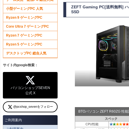
ZEFT Gaming PC[送料無料
小型ゲーミングPC 人気
SSD
Ryzen 9 ゲーミングPC
Core Ultra 7 ゲーミングPC
Ryzen 7 ゲーミングPC
Ryzen 5 ゲーミングPC
デスクトップPC 総合人気
サイト内google検索：
パソコンショップSEVEN
公式 X
@pcshop_sevenをフォロー
BTOパソコン ZEFT R60ZG 
スペック
ご利用案内
★
★
★
★
★
★
CPU性能
ご利用案内