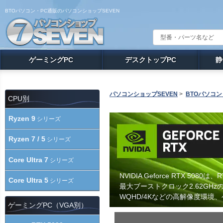
BTOパソコン・PC通販のパソコンショップSEVEN
ゲーミングPC
デスクトップPC
静
パソコンショップSEVEN
>
BTOパソコン
CPU別
Ryzen 9
シリーズ
Ryzen 7 / 5
シリーズ
Core Ultra 7
シリーズ
NVIDIA Geforce RTX 50
Core Ultra 5
シリーズ
最大ブーストクロック2.62GHz
WQHD/4Kなどの高解像度環
ゲーミングPC（VGA別）