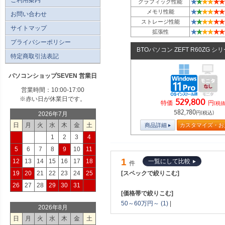
★
★
★
★
★
★
グラフィック性能
★
★
★
★
★
★
メモリ性能
お問い合わせ
★
★
★
★
★
★
ストレージ性能
サイトマップ
★
★
★
★
★
★
拡張性
プライバシーポリシー
BTOパソコン ZEFT R60ZG シ
特定商取引法表記
パソコンショップSEVEN 営業日
営業時間：10:00-17:00
※赤い日が休業日です。
529,800
特価
円
(税抜
582,780
円(税込)
2026年7月
日
月
火
水
木
金
土
商品詳細
カスタマイズ・お
1
2
3
4
5
6
7
8
9
10
11
1
12
13
14
15
16
17
18
一覧にして比較
件
19
20
21
22
23
24
25
[スペックで絞りこむ]
26
27
28
29
30
31
[価格帯で絞りこむ]
50～60万円～ (1)
|
2026年8月
日
月
火
水
木
金
土