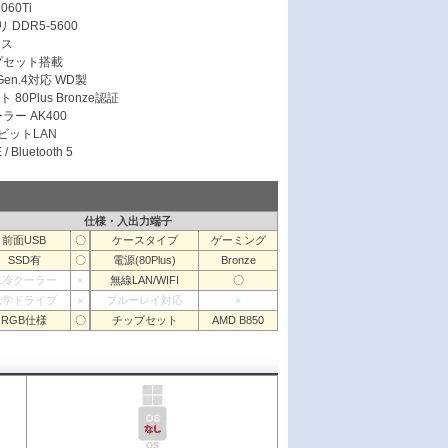
060Ti
 DDR5-5600
ース
ップセット搭載
 Gen.4対応 WD製
 80Plus Bronze認証
ラー AK400
ガビットLAN
/ Bluetooth 5
仕様・入出力端子
前面USB
〇
ケースタイプ
ゲーミング
SSD有
〇
電源(80Plus)
Bronze
水冷クーラー
×
無線LAN/WIFI
〇
光学ドライブ
×
ブルーレイ対応
×
RGB仕様
〇
チップセット
AMD B850