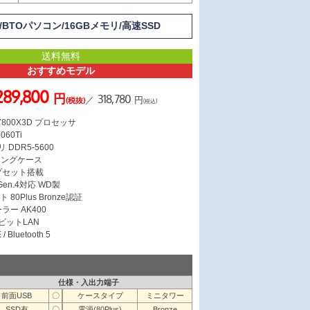
載/BTOパソコン/16GBメモリ/高速SSD
送料無料
おすすめモデル
289,800
円
318,780
／
円
(税抜)
(税込)
7 7800X3D プロセッサ
060Ti
 DDR5-5600
ミングケース
ップセット搭載
 Gen.4対応 WD製
 80Plus Bronze認証
ラー AK400
ガビットLAN
/ Bluetooth 5
仕様・入出力端子
前面USB
〇
ケースタイプ
ミニタワー
SSD有
〇
電源(80Plus)
Bronze