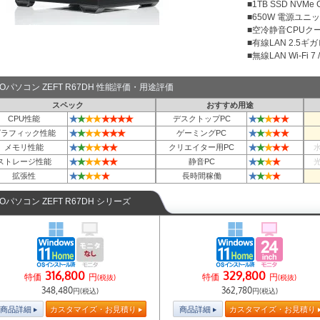
■1TB SSD NVMe
■650W 電源ユニット
■空冷静音CPUクー
■有線LAN 2.5ギ
■無線LAN Wi-Fi 7 / 
TOパソコン ZEFT R67DH 性能評価・用途評価
スペック
おすすめ用途
★
★
★
★
★
★
★
★
★
★
★
★
★
CPU性能
デスクトップPC
★
★
★
★
★
★
★
★
★
★
★
★
グラフィック性能
ゲーミングPC
★
★
★
★
★
★
★
★
★
★
★
メモリ性能
クリエイター用PC
★
★
★
★
★
★
★
★
★
★
ストレージ性能
静音PC
★
★
★
★
★
★
★
★
★
拡張性
長時間稼働
TOパソコン ZEFT R67DH シリーズ
316,800
329,800
特価
円
特価
円
(税抜)
(税抜)
348,480
362,780
円(税込)
円(税込)
商品詳細
カスタマイズ・お見積り
商品詳細
カスタマイズ・お見積り