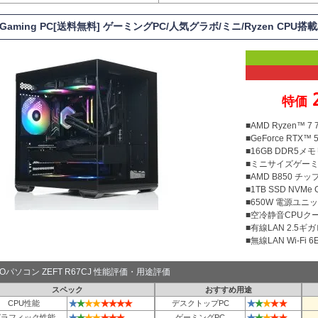
 Gaming PC[送料無料] ゲーミングPC/人気グラボ/ミニ/Ryzen CPU搭
特価
■AMD Ryzen™ 
■GeForce RTX™ 5
■16GB DDR5メモリ
■ミニサイズゲー
■AMD B850 チ
■1TB SSD NVMe
■650W 電源ユニット
■空冷静音CPUクー
■有線LAN 2.5ギ
■無線LAN Wi-Fi 6E 
TOパソコン ZEFT R67CJ 性能評価・用途評価
スペック
おすすめ用途
★
★
★
★
★
★
★
★
★
★
★
★
★
CPU性能
デスクトップPC
★
★
★
★
★
★
★
★
★
★
★
★
グラフィック性能
ゲーミングPC