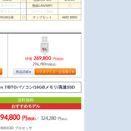
水冷クーラー
×
無線LAN/WIFI
〇
光学ドライブ
×
ブルーレイ対応
×
RGB仕様
〇
チップセット
AMD B850
269,800
特価
円
(税抜)
296,780
円(税込)
商品詳細
カスタマイズ・お見積り
en 7/BTOパソコン/16GBメモリ/高速SSD
送料無料
おすすめモデル
294,800
円
324,280
／
円
(税抜)
(税込)
7 7800X3D プロセッサ