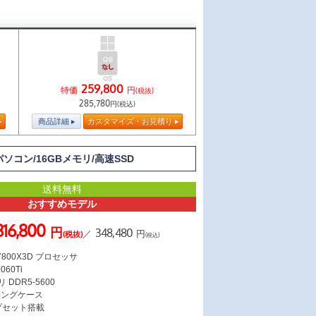
259,800
特価
円
(税抜)
285,780
円(税込)
商品詳細
カスタマイズ・お見積り
TOパソコン/16GBメモリ/高速SSD
送料無料
おすすめモデル
316,800
円
348,480
／
円
(税抜)
(税込)
7 7800X3D プロセッサ
060Ti
 DDR5-5600
ミングケース
ップセット搭載