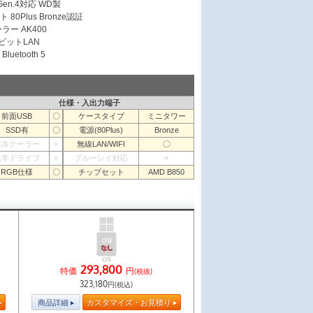
 Gen.4対応 WD製
 80Plus Bronze認証
ラー AK400
ガビットLAN
Bluetooth 5
仕様・入出力端子
前面USB
〇
ケースタイプ
ミニタワー
SSD有
〇
電源(80Plus)
Bronze
水冷クーラー
×
無線LAN/WIFI
〇
光学ドライブ
×
ブルーレイ対応
×
RGB仕様
〇
チップセット
AMD B850
293,800
特価
円
(税抜)
323,180
円(税込)
商品詳細
カスタマイズ・お見積り