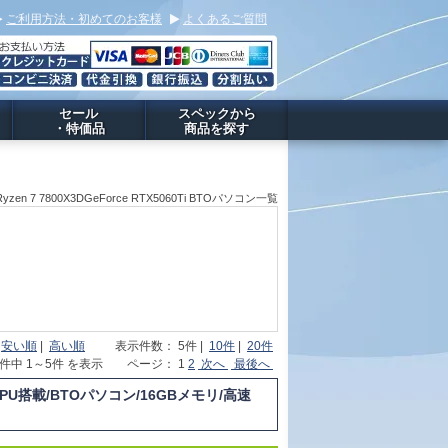
ご利用方法・初めてのお客様
よくあるご質問
セール
スペックから
・特価品
商品を探す
Ryzen 7 7800X3DGeForce RTX5060Ti BTOパソコン一覧
|
安い順
|
高い順
表示件数： 5件 |
10件
|
20件
8件中 1～5件 を表示 ページ： 1
2
次へ
最後へ
 CPU搭載/BTOパソコン/16GBメモリ/高速