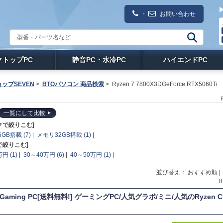
・
お問い合わせ
クトップPC
静音PC・水冷PC
ハイエンドPC
ップSEVEN
>
BTOパソコン 商品検索
>
Ryzen 7 7800X3DGeForce RTX5060Ti
一覧にして比較
クで絞りこむ]
GB搭載 (7)
|
メモリ32GB搭載 (1)
|
で絞りこむ]
円 (1)
|
30～40万円 (6)
|
40～50万円 (1)
|
並び替え： おすすめ順 
T Gaming PC[送料無料!] ゲーミングPC/人気グラボ/ミニ/人気のRyzen