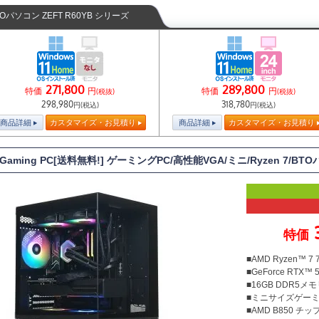
TOパソコン ZEFT R60YB シリーズ
271,800
289,800
特価
円
特価
円
(税抜)
(税抜)
298,980
318,780
円(税込)
円(税込)
商品詳細
カスタマイズ・お見積り
商品詳細
カスタマイズ・お見積り
 Gaming PC[送料無料!] ゲーミングPC/高性能VGA/ミニ/Ryzen 7/B
特価
■AMD Ryzen™ 
■GeForce RTX™ 5
■16GB DDR5メモリ
■ミニサイズゲー
■AMD B850 チ