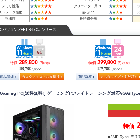
★
★
★
★
★
★
★
★
★
★
★
メモリ性能
クリエイター用PC
★
★
★
★
★
★
★
★
★
★
ストレージ性能
静音PC
★
★
★
★
★
★
★
★
★
拡張性
長時間稼働
TOパソコン ZEFT R67CJ シリーズ
289,800
299,800
特価
円
特価
円
(税抜)
(税抜)
318,780
329,780
円(税込)
円(税込)
商品詳細
カスタマイズ・お見積り
商品詳細
カスタマイズ・お見積り
T Gaming PC[送料無料!] ゲーミングPC/レイトレーシング対応VGA/Ryz
特価
■AMD Ryzen™ 