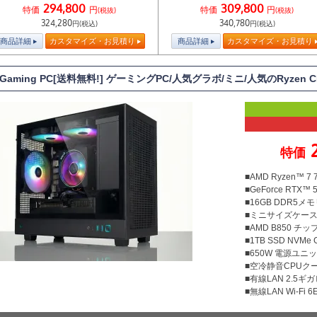
294,800
309,800
特価
円
特価
円
(税抜)
(税抜)
324,280
340,780
円(税込)
円(税込)
商品詳細
カスタマイズ・お見積り
商品詳細
カスタマイズ・お見積り
 Gaming PC[送料無料!] ゲーミングPC/人気グラボ/ミニ/人気のRyzen 
特価
■AMD Ryzen™ 
■GeForce RTX™ 5
■16GB DDR5メモリ
■ミニサイズケー
■AMD B850 チ
■1TB SSD NVMe
■650W 電源ユニット
■空冷静音CPUクー
■有線LAN 2.5ギ
■無線LAN Wi-Fi 6E 