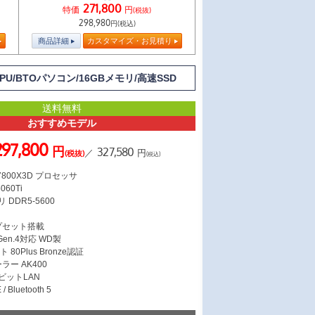
271,800
特価
円
(税抜)
298,980
円(税込)
商品詳細
カスタマイズ・お見積り
CPU/BTOパソコン/16GBメモリ/高速SSD
送料無料
おすすめモデル
297,800
円
327,580
／
円
(税抜)
(税込)
7 7800X3D プロセッサ
060Ti
 DDR5-5600
ス
ップセット搭載
 Gen.4対応 WD製
 80Plus Bronze認証
ラー AK400
ガビットLAN
/ Bluetooth 5