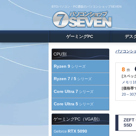
BTOパソコン・PC通販のパソコンショップSEVEN
ゲーミングPC
デス
パソコンショ
CPU別
Ryzen 9
シリーズ
8
件
[スペッ
Ryzen 7 / 5
シリーズ
メモリ16
[価格帯
Core Ultra 7
シリーズ
20～30万
Core Ultra 5
シリーズ
ゲーミングPC（VGA別）
ZEF
SSD
RTX 5090
Geforce