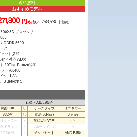
送料無料
おすすめモデル
271,800
円
298,980
／
円
(税抜)
(税込)
7 7800X3D プロセッサ
060Ti
 DDR5-5600
ケース
ップセット搭載
 Gen.4対応 WD製
 80Plus Bronze認証
ラー AK400
ガビットLAN
/ Bluetooth 5
仕様・入出力端子
前面USB
〇
ケースタイプ
ミニタワー
SSD有
〇
電源(80Plus)
Bronze
水冷クーラー
×
無線LAN/WIFI
〇
光学ドライブ
×
ブルーレイ対応
×
RGB仕様
×
チップセット
AMD B850