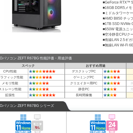
■GeForce RTX™ 5
■16GB DDR5メモリ
■ミドルタワーケ
■AMD B850 チ
■1TB SSD NVMe
■650W 電源ユニット
■空冷静音CPUクー
■有線LAN 2.5ギ
■無線LAN Wi-Fi 6E 
TOパソコン ZEFT R67BG 性能評価・用途評価
スペック
おすすめ用途
★
★
★
★
★
★
★
★
★
★
★
★
★
CPU性能
デスクトップPC
★
★
★
★
★
★
★
★
★
★
★
★
グラフィック性能
ゲーミングPC
★
★
★
★
★
★
★
★
★
★
★
メモリ性能
クリエイター用PC
★
★
★
★
★
★
★
★
★
★
ストレージ性能
静音PC
★
★
★
★
★
★
★
★
★
★
★
★
拡張性
長時間稼働
TOパソコン ZEFT R67BG シリーズ