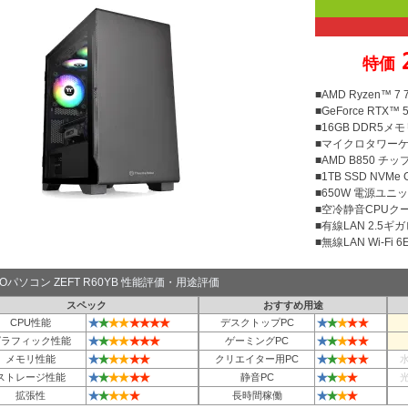
特価
■AMD Ryzen™ 
■GeForce RTX™ 5
■16GB DDR5メモリ
■マイクロタワー
■AMD B850 チ
■1TB SSD NVMe
■650W 電源ユニット
■空冷静音CPUクー
■有線LAN 2.5ギ
■無線LAN Wi-Fi 6E 
TOパソコン ZEFT R60YB 性能評価・用途評価
スペック
おすすめ用途
★
★
★
★
★
★
★
★
★
★
★
★
★
CPU性能
デスクトップPC
★
★
★
★
★
★
★
★
★
★
★
★
グラフィック性能
ゲーミングPC
★
★
★
★
★
★
★
★
★
★
★
メモリ性能
クリエイター用PC
★
★
★
★
★
★
★
★
★
★
ストレージ性能
静音PC
★
★
★
★
★
★
★
★
★
拡張性
長時間稼働