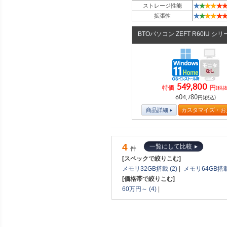
★
★
★
★
★
★
ストレージ性能
★
★
★
★
★
★
拡張性
BTOパソコン ZEFT R60IU シ
549,800
特価
円
(税抜
604,780
円(税込)
商品詳細
カスタマイズ・お
4
一覧にして比較
件
[スペックで絞りこむ]
メモリ32GB搭載 (2)
|
メモリ64GB搭載 
[価格帯で絞りこむ]
60万円～ (4)
|