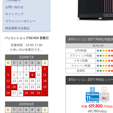
お問い合わせ
サイトマップ
プライバシーポリシー
特定商取引法表記
パソコンショップSEVEN 営業日
BTOパソコン ZEFT R66Q 性
営業時間：10:00-17:00
スペック
※赤い日が休業日です。
★
★
★
★
★
★
CPU性能
★
★
★
★
★
★
グラフィック性能
2026年7月
★
★
★
★
★
★
メモリ性能
日
月
火
水
木
金
土
★
★
★
★
★
★
ストレージ性能
1
2
3
4
★
★
★
★
★
★
拡張性
5
6
7
8
9
10
11
BTOパソコン ZEFT R66Q シリ
12
13
14
15
16
17
18
19
20
21
22
23
24
25
26
27
28
29
30
31
2026年8月
619,800
特価
円
(税抜
日
月
火
水
木
金
土
681,780
円(税込)