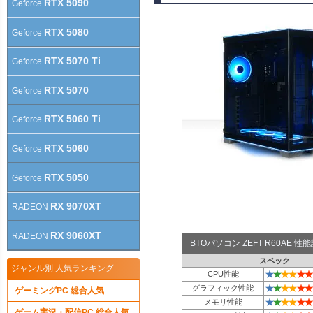
RTX 5090
Geforce
RTX 5080
Geforce
RTX 5070 Ti
Geforce
RTX 5070
Geforce
RTX 5060 Ti
Geforce
RTX 5060
Geforce
RTX 5050
Geforce
RX 9070XT
RADEON
RX 9060XT
RADEON
BTOパソコン ZEFT R60AE 
スペック
ジャンル別 人気ランキング
★
★
★
★
★
★
CPU性能
★
★
★
★
★
★
グラフィック性能
ゲーミングPC 総合人気
★
★
★
★
★
★
メモリ性能
ゲーム実況・配信PC 総合人気