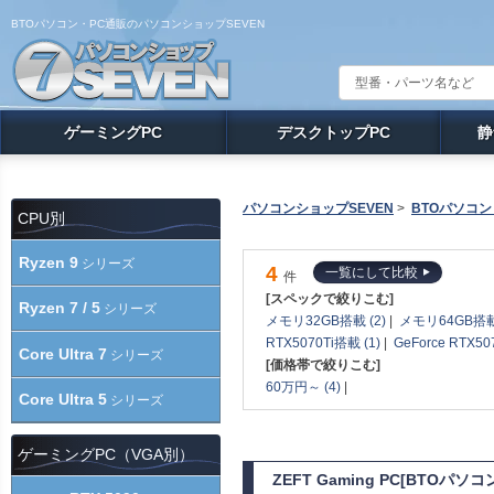
BTOパソコン・PC通販のパソコンショップSEVEN
ゲーミングPC
デスクトップPC
静
パソコンショップSEVEN
>
BTOパソコン
CPU別
Ryzen 9
シリーズ
4
一覧にして比較
件
[スペックで絞りこむ]
Ryzen 7 / 5
シリーズ
メモリ32GB搭載 (2)
|
メモリ64GB搭載 
RTX5070Ti搭載 (1)
|
GeForce RTX50
Core Ultra 7
シリーズ
[価格帯で絞りこむ]
60万円～ (4)
|
Core Ultra 5
シリーズ
ゲーミングPC（VGA別）
ZEFT Gaming PC[BTOパ