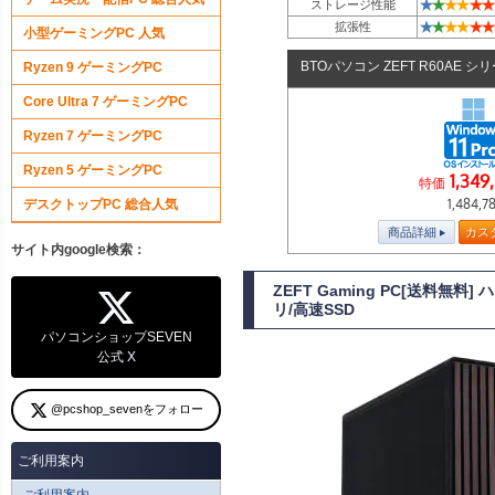
★
★
★
★
★
★
ストレージ性能
★
★
★
★
★
★
拡張性
小型ゲーミングPC 人気
BTOパソコン ZEFT R60AE シ
Ryzen 9 ゲーミングPC
Core Ultra 7 ゲーミングPC
Ryzen 7 ゲーミングPC
Ryzen 5 ゲーミングPC
1,349
特価
1,484,7
デスクトップPC 総合人気
商品詳細
カス
サイト内google検索：
ZEFT Gaming PC[送料無
リ/高速SSD
パソコンショップSEVEN
公式 X
@pcshop_sevenをフォロー
ご利用案内
ご利用案内