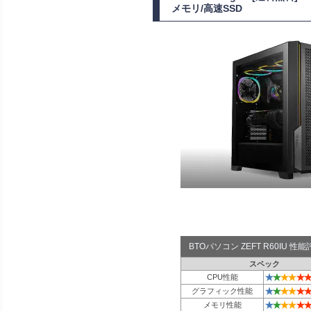
メモリ/高速SSD
BTOパソコン ZEFT R60IU 
スペック
★
★
★
★
★
★
CPU性能
★
★
★
★
★
★
グラフィック性能
★
★
★
★
★
★
メモリ性能