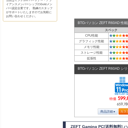
当店はインテル® パートナー・アラ
イアンスメンバーシップのGoldメン
バー認定企業です。 熟練のスタッフ
がサポートいたしますのでお気軽に
お問い合わせください。
BTOパソコン ZEFT R60AD 
スペック
★
★
★
★
★
★
CPU性能
★
★
★
★
★
★
グラフィック性能
★
★
★
★
★
★
メモリ性能
★
★
★
★
★
★
ストレージ性能
★
★
★
★
★
★
拡張性
BTOパソコン ZEFT R60AD シ
599,
特価
659,78
商品詳細
カス
ZEFT Gaming PC[送料無料