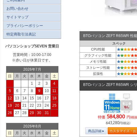
お問い合わせ
サイトマップ
プライバシーポリシー
特定商取引法表記
BTOパソコン ZEFT R65WR
スペック
パソコンショップSEVEN 営業日
★
★
★
★
★
★
CPU性能
営業時間：10:00-17:00
★
★
★
★
★
★
グラフィック性能
※赤い日が休業日です。
★
★
★
★
★
★
メモリ性能
★
★
★
★
★
★
ストレージ性能
2026年7月
★
★
★
★
★
★
拡張性
日
月
火
水
木
金
土
1
2
3
4
BTOパソコン ZEFT R65WR シ
5
6
7
8
9
10
11
12
13
14
15
16
17
18
19
20
21
22
23
24
25
26
27
28
29
30
31
584,800
特価
円
(税抜
643,280
円(税込)
2026年8月
商品詳細
カスタマイズ・お
日
月
火
水
木
金
土