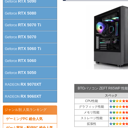
RTX 5090
Geforce
RTX 5080
Geforce
RTX 5070 Ti
Geforce
RTX 5070
Geforce
RTX 5060 Ti
Geforce
RTX 5060
Geforce
RTX 5050
Geforce
RX 9070XT
RADEON
BTOパソコン ZEFT R65WP
スペック
RX 9060XT
RADEON
★
★
★
★
★
★
CPU性能
★
★
★
★
★
★
グラフィック性能
ジャンル別 人気ランキング
★
★
★
★
★
★
メモリ性能
★
★
★
★
★
★
ストレージ性能
ゲーミングPC 総合人気
★
★
★
★
★
★
拡張性
ゲーム実況・配信PC 総合人気