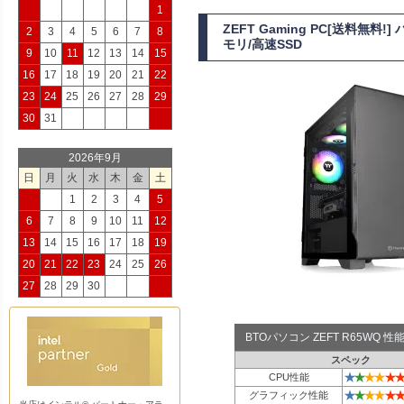
1
ZEFT Gaming PC[送料無料
2
3
4
5
6
7
8
モリ/高速SSD
9
10
11
12
13
14
15
16
17
18
19
20
21
22
23
24
25
26
27
28
29
30
31
2026年9月
日
月
火
水
木
金
土
1
2
3
4
5
6
7
8
9
10
11
12
13
14
15
16
17
18
19
20
21
22
23
24
25
26
27
28
29
30
BTOパソコン ZEFT R65WQ
スペック
★
★
★
★
★
★
CPU性能
★
★
★
★
★
★
グラフィック性能