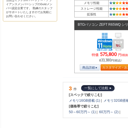
当店はインテル® パートナー・アラ
★
★
★
★
★
★
メモリ性能
イアンスメンバーシップのGoldメン
★
★
★
★
★
★
バー認定企業です。 熟練のスタッフ
ストレージ性能
がサポートいたしますのでお気軽に
★
★
★
★
★
★
拡張性
お問い合わせください。
BTOパソコン ZEFT R65WQ シ
575,800
特価
円
(税抜
633,380
円(税込)
商品詳細
カスタマイズ・お
3
一覧にして比較
件
[スペックで絞りこむ]
メモリ16GB搭載 (1)
|
メモリ32GB搭載 
[価格帯で絞りこむ]
50～60万円～ (1)
|
60万円～ (2)
|