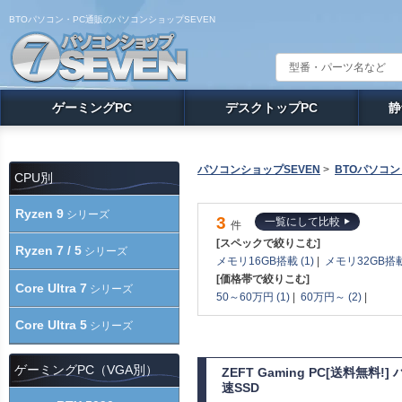
BTOパソコン・PC通販のパソコンショップSEVEN
ゲーミングPC
デスクトップPC
静
パソコンショップSEVEN
>
BTOパソコン
CPU別
Ryzen 9
シリーズ
3
一覧にして比較
件
[スペックで絞りこむ]
Ryzen 7 / 5
シリーズ
メモリ16GB搭載 (1)
|
メモリ32GB搭載 
[価格帯で絞りこむ]
Core Ultra 7
シリーズ
50～60万円 (1)
|
60万円～ (2)
|
Core Ultra 5
シリーズ
ゲーミングPC（VGA別）
ZEFT Gaming PC[送料無料
速SSD