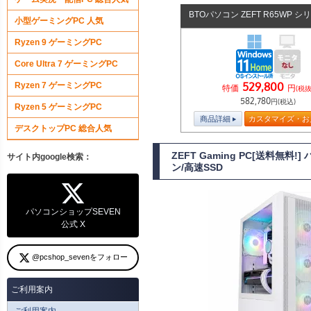
BTOパソコン ZEFT R65WP シ
小型ゲーミングPC 人気
Ryzen 9 ゲーミングPC
Core Ultra 7 ゲーミングPC
529,800
Ryzen 7 ゲーミングPC
特価
円
(税抜
582,780
円(税込)
Ryzen 5 ゲーミングPC
商品詳細
カスタマイズ・お
デスクトップPC 総合人気
ZEFT Gaming PC[送料無
サイト内google検索：
ン/高速SSD
パソコンショップSEVEN
公式 X
@pcshop_sevenをフォロー
ご利用案内
ご利用案内