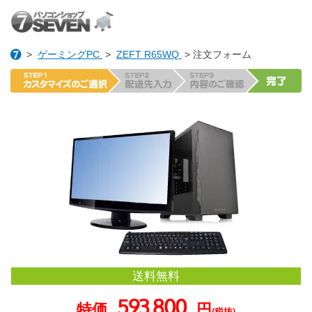
>
ゲーミングPC
>
ZEFT R65WQ
> 注文フォーム
送料無料
593,800
特価
円
(税抜)