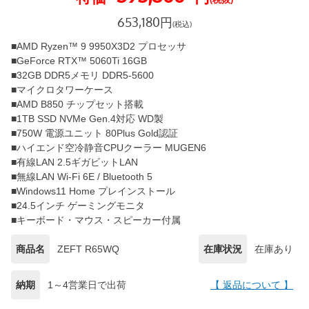
653,180
円
(税込)
■AMD Ryzen™ 9 9950X3D2 プロセッサ
■GeForce RTX™ 5060Ti 16GB
■32GB DDR5メモリ DDR5-5600
■マイクロタワーケース
■AMD B850 チップセット搭載
■1TB SSD NVMe Gen.4対応 WD製
■750W 電源ユニット 80Plus Gold認証
■ハイエンド空冷静音CPUクーラー MUGEN6
■有線LAN 2.5ギガビットLAN
■無線LAN Wi-Fi 6E / Bluetooth 5
■Windows11 Home プレインストール
■24.5インチ ゲーミングモニタ
■キーボード・マウス・スピーカー付属
商品名
ZEFT R65WQ
在庫状況
在庫あり
納期
1～4営業日で出荷
【 返品について 】