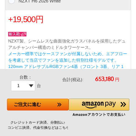
NZXT H6 2026 White
+19,500円
NZXT製、シームレスな曲面強化ガラスパネルを採用したデュ
アルチャンバー構造のミドルタワーケース。
メーカー標準ではケースファンが付属しないため、エアフロー
を考慮して当店でファンを追加した特別仕様モデルです。
120mm アドレサブルRGBファン4基（フロント 3基、リア 1
基） 標準搭載（ショップ追加）
台数：
円
合計(税込):
台
ツールレス設計とケーブルマネジメントチャネルにより、美し
く組み立てやすい内部レイアウトを実現。リアコネクト（BT
F/Project Zero）対応マザーボードにも対応。
ご注文
に進む
前面USB 3ポート（USB 3.2 Gen1 Type-A×2 / USB 3.2 Gen2x
2 Type-C×1）※Type-Cポート使用には対応マザーボードが必
要です。