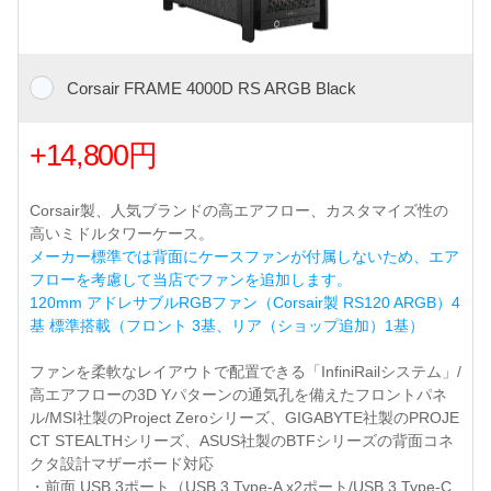
Corsair FRAME 4000D RS ARGB Black
+14,800円
Corsair製、人気ブランドの高エアフロー、カスタマイズ性の
高いミドルタワーケース。
メーカー標準では背面にケースファンが付属しないため、エア
フローを考慮して当店でファンを追加します。
120mm アドレサブルRGBファン（Corsair製 RS120 ARGB）4
基 標準搭載（フロント 3基、リア（ショップ追加）1基）
ファンを柔軟なレイアウトで配置できる「InfiniRailシステム」/
高エアフローの3D Yパターンの通気孔を備えたフロントパネ
ル/MSI社製のProject Zeroシリーズ、GIGABYTE社製のPROJE
CT STEALTHシリーズ、ASUS社製のBTFシリーズの背面コネ
クタ設計マザーボード対応
・前面 USB 3ポート（USB 3 Type-A x2ポート/USB 3 Type-C