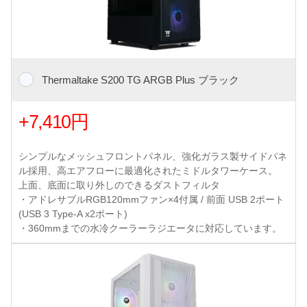
Thermaltake S200 TG ARGB Plus ブラック
+7,410円
シンプルなメッシュフロントパネル、強化ガラス製サイドパネ
ル採用、高エアフローに最適化されたミドルタワーケース。
上面、底面に取り外しのできるダストフィルタ
・アドレサブルRGB120mmファン×4付属 / 前面 USB 2ポート
(USB 3 Type-A x2ポート)
・360mmまでの水冷クーラーラジエータに対応しています。