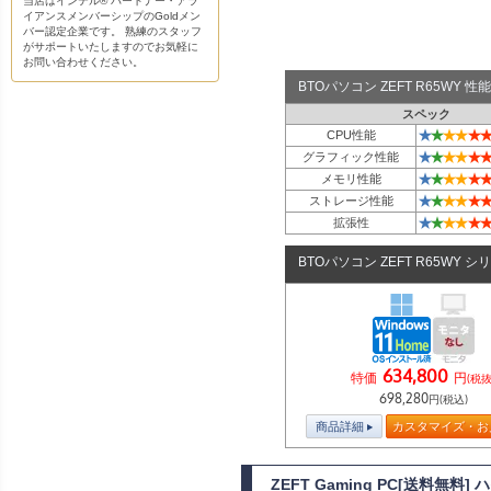
当店はインテル® パートナー・アラ
イアンスメンバーシップのGoldメン
バー認定企業です。 熟練のスタッフ
がサポートいたしますのでお気軽に
お問い合わせください。
BTOパソコン ZEFT R65WY
スペック
★
★
★
★
★
★
CPU性能
★
★
★
★
★
★
グラフィック性能
★
★
★
★
★
★
メモリ性能
★
★
★
★
★
★
ストレージ性能
★
★
★
★
★
★
拡張性
BTOパソコン ZEFT R65WY シ
634,800
特価
円
(税抜
698,280
円(税込)
商品詳細
カスタマイズ・お
ZEFT Gaming PC[送料無料