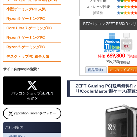
★
★
★
★
★
★
メモリ性能
★
★
★
★
★
★
ストレージ性能
小型ゲーミングPC 人気
★
★
★
★
★
★
拡張性
Ryzen 9 ゲーミングPC
BTOパソコン ZEFT R65XD シ
Core Ultra 7 ゲーミングPC
Ryzen 7 ゲーミングPC
Ryzen 5 ゲーミングPC
669,800
特価
円
デスクトップPC 総合人気
(税抜
736,780
円(税込)
サイト内google検索：
商品詳細
カスタマイズ・お
ZEFT Gaming PC[送料無料
リ/CoolerMaster製ケース/高速
パソコンショップSEVEN
公式 X
@pcshop_sevenをフォロー
ご利用案内
ご利用案内