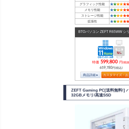
★
★
★
★
★
★
グラフィック性能
★
★
★
★
★
★
メモリ性能
★
★
★
★
★
★
ストレージ性能
★
★
★
★
★
★
拡張性
BTOパソコン ZEFT R65WW 
599,800
特価
円
(税抜
659,780
円(税込)
商品詳細
カスタマイズ・お
ZEFT Gaming PC[送料無
32GBメモリ/高速SSD