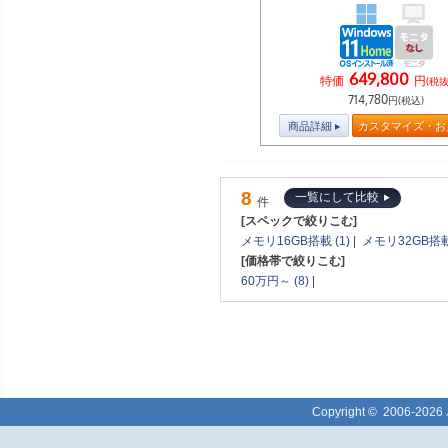
649,800
特価
円
(税抜
714,780
円(税込)
商品詳細
カスタマイズ・お
8
一覧にして比較
件
[スペックで絞りこむ]
メモリ16GB搭載 (1)
|
メモリ32GB搭載 
[価格帯で絞りこむ]
60万円～ (8)
|
Copyright ©
2006-2026