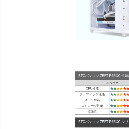
BTOパソコン ZEFT R65XC 
スペック
★
★
★
★
★
★
CPU性能
★
★
★
★
★
★
グラフィック性能
★
★
★
★
★
★
メモリ性能
★
★
★
★
★
★
ストレージ性能
★
★
★
★
★
★
拡張性
BTOパソコン ZEFT R65XC シ