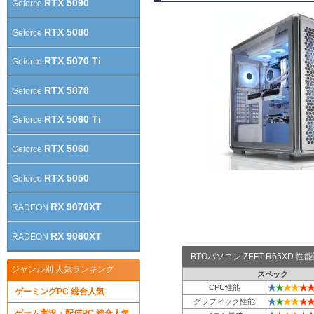
RTX 5090
Geforce
RTX 5080
Geforce
RTX 5070 Ti
Geforce
RTX 5070
Geforce
RTX 5060 Ti
Geforce
RTX 5060
Geforce
RTX 5050
Geforce
RX 9070XT
RADEON
RX 9060XT
RADEON
BTOパソコン ZEFT R65XD 
ジャンル別 人気ランキング
スペック
★
★
★
★
★
★
CPU性能
ゲーミングPC 総合人気
★
★
★
★
★
★
グラフィック性能
ゲーム実況・配信PC 総合人気