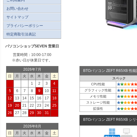
お問い合わせ
サイトマップ
プライバシーポリシー
特定商取引法表記
パソコンショップSEVEN 営業日
営業時間：10:00-17:00
※赤い日が休業日です。
2026年7月
BTOパソコン ZEFT R65XB 
日
月
火
水
木
金
土
スペック
1
2
3
4
★
★
★
★
★
★
CPU性能
★
★
★
★
★
★
グラフィック性能
5
6
7
8
9
10
11
★
★
★
★
★
★
メモリ性能
12
13
14
15
16
17
18
★
★
★
★
★
★
ストレージ性能
19
20
21
22
23
24
25
★
★
★
★
★
★
拡張性
26
27
28
29
30
31
BTOパソコン ZEFT R65XB シ
2026年8月
日
月
火
水
木
金
土