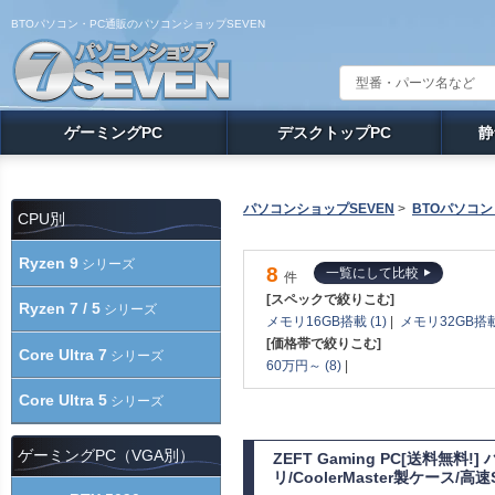
BTOパソコン・PC通販のパソコンショップSEVEN
ゲーミングPC
デスクトップPC
静
パソコンショップSEVEN
>
BTOパソコン
CPU別
Ryzen 9
シリーズ
8
一覧にして比較
件
[スペックで絞りこむ]
Ryzen 7 / 5
シリーズ
メモリ16GB搭載 (1)
|
メモリ32GB搭載 
[価格帯で絞りこむ]
Core Ultra 7
シリーズ
60万円～ (8)
|
Core Ultra 5
シリーズ
ゲーミングPC（VGA別）
ZEFT Gaming PC[送料無料
リ/CoolerMaster製ケース/高速