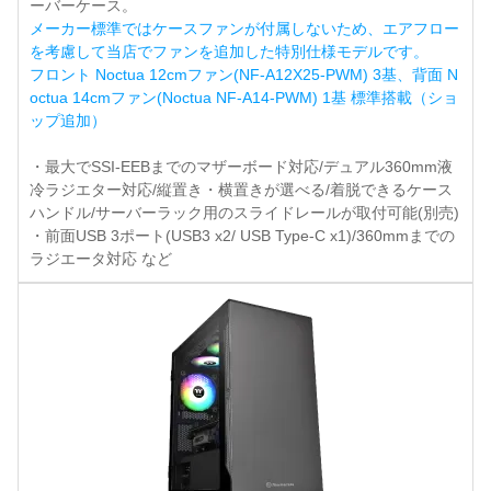
ーバーケース。
メーカー標準ではケースファンが付属しないため、エアフロー
を考慮して当店でファンを追加した特別仕様モデルです。
フロント Noctua 12cmファン(NF-A12X25-PWM) 3基、背面 N
octua 14cmファン(Noctua NF-A14-PWM) 1基 標準搭載（ショ
ップ追加）
・最大でSSI-EEBまでのマザーボード対応/デュアル360mm液
冷ラジエター対応/縦置き・横置きが選べる/着脱できるケース
ハンドル/サーバーラック用のスライドレールが取付可能(別売)
・前面USB 3ポート(USB3 x2/ USB Type-C x1)/360mmまでの
ラジエータ対応 など