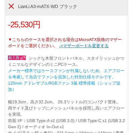
LianLi A3-mATX-WD ブラック
-25,530円
▼こちらのケースを選択される場合はMicroATX規格のマザー
ボードをご選択ください。
->マザーボードを変更する
シックな木製フロントパネル、スタイリッシュかつ
ミニマルなデザインのミニPCケース。
メーカー標準ではケースファンが付属しないため、エアフロー
を考慮して当店でファンを追加した特別仕様モデルです。
120mm アドレサブルRGBファン 3基 標準搭載（ショップ追
加）
幅19.3cm、高さ32.2cm。 26.3リットルのコンパクト筐体。
両サイド及びトップにメッシュパネルを採用し高いエアフロー
を実現。
前面 I/F：USB Type-A x2 (USB 3.0) / USB Type-C x1 (USB 3.2
Gen 2) / オーディオ In-Out x1