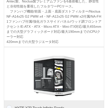
Antec製、Noctua製プレミアムファンを6基搭載した、静音性
と冷却性能を重視したフルタワーPCケース。
ファンハブ機能/前面・上面・底面ダストフィルター/Noctua
NF-A14x25 G2 PWM x4・NF-A12x25 G2 PWM x2付属/NA-FH
1ファンハブ付属/強化ガラスサイドパネル/ウッド調フロントア
クセント/E-ATX・ATX・Micro ATX・Mini-ITX対応/最大455mm
までの大型グラフィックボード対応/最大190mmまでのCPUク
ーラー対応
420mmまでの大型ラジエータ対応
HYTE Y70 Touch Infinite Panda