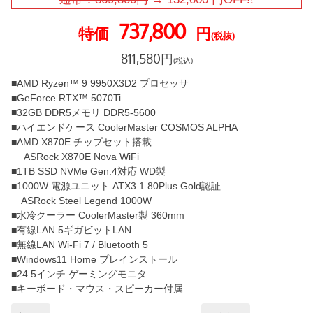
737,800
特価
円
(税抜)
811,580
円
(税込)
■AMD Ryzen™ 9 9950X3D2 プロセッサ
■GeForce RTX™ 5070Ti
■32GB DDR5メモリ DDR5-5600
■ハイエンドケース CoolerMaster COSMOS ALPHA
■AMD X870E チップセット搭載
ASRock X870E Nova WiFi
■1TB SSD NVMe Gen.4対応 WD製
■1000W 電源ユニット ATX3.1 80Plus Gold認証
ASRock Steel Legend 1000W
■水冷クーラー CoolerMaster製 360mm
■有線LAN 5ギガビットLAN
■無線LAN Wi-Fi 7 / Bluetooth 5
■Windows11 Home プレインストール
■24.5インチ ゲーミングモニタ
■キーボード・マウス・スピーカー付属