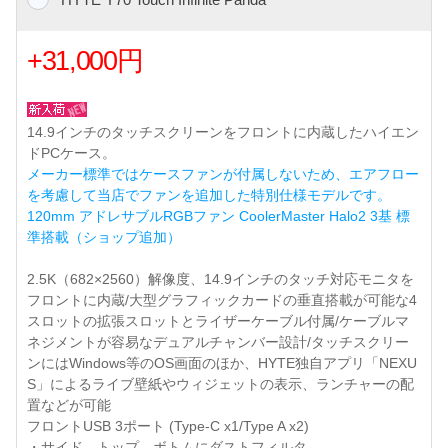
+31,000円
14.9インチのタッチスクリーンをフロントに内蔵したハイエン
ドPCケース。
メーカー標準ではケースファンが付属しないため、エアフロー
を考慮して当店でファンを追加した特別仕様モデルです。
120mm アドレサブルRGBファン CoolerMaster Halo2 3基 標
準搭載（ショップ追加）
2.5K（682×2560）解像度、14.9インチのタッチ対応モニタを
フロントに内蔵/大型グラフィックカードの垂直搭載が可能な4
スロットの拡張スロットとライザーケーブル付属/ケーブルマ
ネジメントが容易なデュアルチャンバー設計/タッチスクリー
ンにはWindows等のOS画面のほか、HYTE独自アプリ「NEXU
S」によるライブ壁紙やウィジェットの表示、ランチャーの配
置などが可能
フロントUSB 3ポート (Type-C x1/Type A x2)
・サイド、トップ、ボトムにダストフィルタ