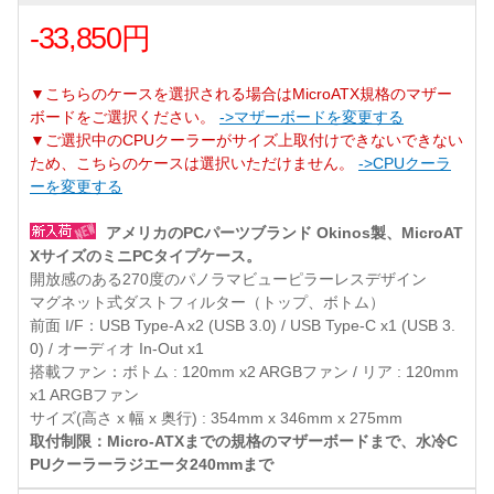
-33,850円
▼こちらのケースを選択される場合はMicroATX規格のマザー
ボードをご選択ください。
->マザーボードを変更する
▼ご選択中のCPUクーラーがサイズ上取付けできないできない
ため、こちらのケースは選択いただけません。
->CPUクーラ
ーを変更する
アメリカのPCパーツブランド Okinos製、MicroAT
XサイズのミニPCタイプケース。
開放感のある270度のパノラマビューピラーレスデザイン
マグネット式ダストフィルター（トップ、ボトム）
前面 I/F：USB Type-A x2 (USB 3.0) / USB Type-C x1 (USB 3.
0) / オーディオ In-Out x1
搭載ファン：ボトム : 120mm x2 ARGBファン / リア : 120mm
x1 ARGBファン
サイズ(高さ x 幅 x 奥行) : 354mm x 346mm x 275mm
取付制限：Micro-ATXまでの規格のマザーボードまで、水冷C
PUクーラーラジエータ240mmまで