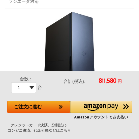
ラジエータ対応
台数：
円
合計(税込):
台
CoolerMaster Silencio S600
-28,800円
ご注文
に進む
▼ご選択中のCPUクーラーがサイズ上取付けできないできない
ため、こちらのケースは選択いただけません。
->CPUクーラ
ーを変更する