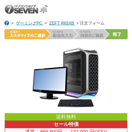
>
ゲーミングPC
>
ZEFT R65XB
> 注文フォーム
送料無料
セール特価
通常：
869,800
円
→
132,000
円OFF!!