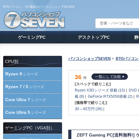
BTOパソコン・PC通販のパソコンショップSEVEN
ゲーミングPC
デスクトップPC
静
パソコンショップSEVEN
>
BTOパソコン
CPU別
Ryzen 9
シリーズ
36
一覧にして比較
件
[スペックで絞りこむ]
Ryzen 7 / 5
シリーズ
Ryzen X3Dシリーズ 搭載 (15)
|
DVD
載 (8)
|
GeForce RTX5050搭載 (2)
|
R
Core Ultra 7
シリーズ
[価格帯で絞りこむ]
30～40万円 (36)
|
Core Ultra 5
シリーズ
ゲーミングPC（VGA別）
ZEFT Gaming PC[送料無料