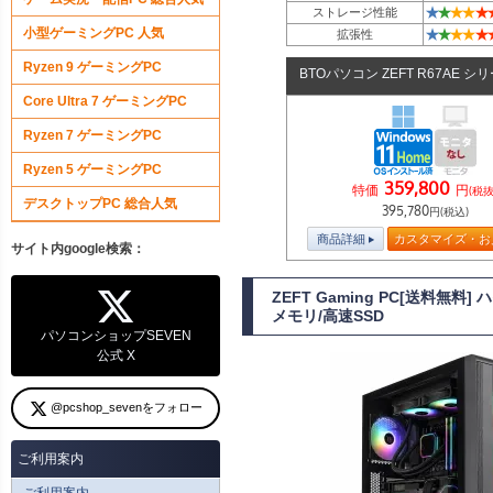
★
★
★
★
★
ストレージ性能
小型ゲーミングPC 人気
★
★
★
★
★
拡張性
Ryzen 9 ゲーミングPC
BTOパソコン ZEFT R67AE シ
Core Ultra 7 ゲーミングPC
Ryzen 7 ゲーミングPC
Ryzen 5 ゲーミングPC
359,800
特価
円
(税抜
デスクトップPC 総合人気
395,780
円(税込)
商品詳細
カスタマイズ・お
サイト内google検索：
ZEFT Gaming PC[送料無料
メモリ/高速SSD
パソコンショップSEVEN
公式 X
@pcshop_sevenをフォロー
ご利用案内
ご利用案内