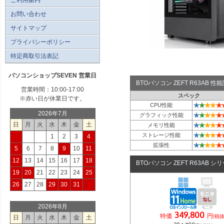
お問い合わせ
サイトマップ
プライバシーポリシー
特定商取引法表記
パソコンショップSEVEN 営業日
BTOパソコン ZEFT R63AB 
営業時間：10:00-17:00
スペック
※赤い日が休業日です。
★
★
★
★
★
CPU性能
2026年7月
★
★
★
★
★
グラフィック性能
日
月
火
水
木
金
土
★
★
★
★
★
メモリ性能
★
★
★
★
★
ストレージ性能
1
2
3
4
★
★
★
★
★
拡張性
5
6
7
8
9
10
11
12
13
14
15
16
17
18
BTOパソコン ZEFT R63AB シ
19
20
21
22
23
24
25
26
27
28
29
30
31
2026年8月
349,800
特価
円
(税抜
日
月
火
水
木
金
土