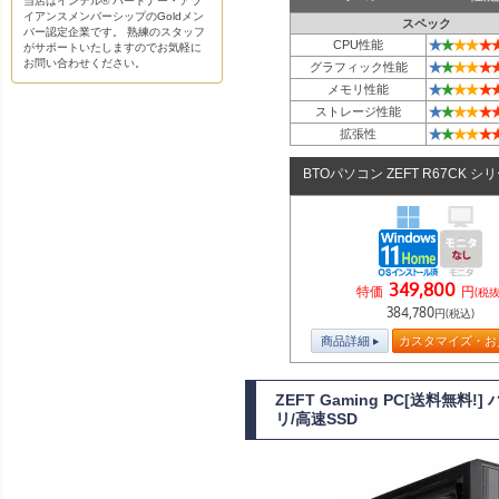
当店はインテル® パートナー・アラ
イアンスメンバーシップのGoldメン
スペック
バー認定企業です。 熟練のスタッフ
★
★
★
★
★
CPU性能
がサポートいたしますのでお気軽に
お問い合わせください。
★
★
★
★
★
グラフィック性能
★
★
★
★
★
メモリ性能
★
★
★
★
★
ストレージ性能
★
★
★
★
★
拡張性
BTOパソコン ZEFT R67CK シ
349,800
特価
円
(税抜
384,780
円(税込)
商品詳細
カスタマイズ・お
ZEFT Gaming PC[送料無料
リ/高速SSD