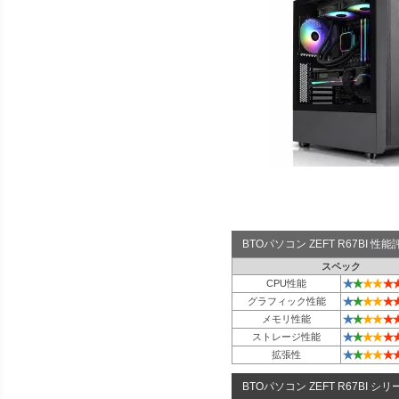
BTOパソコン ZEFT R67BI 
スペック
★
★
★
★
★
CPU性能
★
★
★
★
★
グラフィック性能
★
★
★
★
★
メモリ性能
★
★
★
★
★
ストレージ性能
★
★
★
★
★
拡張性
BTOパソコン ZEFT R67BI シリ