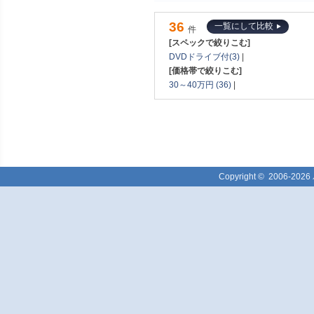
36
一覧にして比較
件
[スペックで絞りこむ]
DVDドライブ付(3)
|
[価格帯で絞りこむ]
30～40万円 (36)
|
Copyright ©
2006-2026