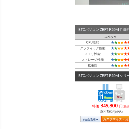
BTOパソコン ZEFT R69AI 
スペック
★
★
★
★
★
CPU性能
★
★
★
★
★
グラフィック性能
★
★
★
★
★
メモリ性能
★
★
★
★
★
ストレージ性能
★
★
★
★
★
拡張性
BTOパソコン ZEFT R69AI シリ
349,800
特価
円
(税抜
384,780
円(税込)
商品詳細
カスタマイズ・お