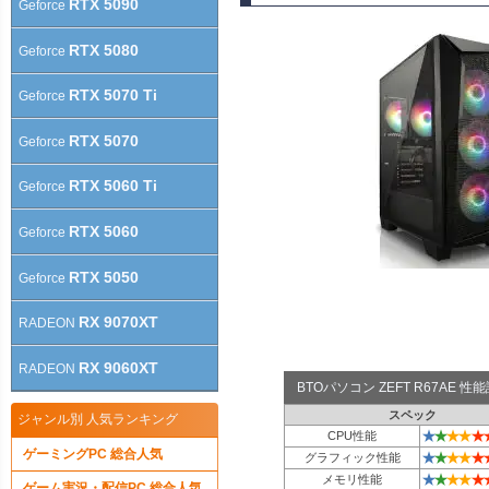
RTX 5090
Geforce
RTX 5080
Geforce
RTX 5070 Ti
Geforce
RTX 5070
Geforce
RTX 5060 Ti
Geforce
RTX 5060
Geforce
RTX 5050
Geforce
RX 9070XT
RADEON
RX 9060XT
RADEON
BTOパソコン ZEFT R67AE 
スペック
ジャンル別 人気ランキング
★
★
★
★
★
CPU性能
ゲーミングPC 総合人気
★
★
★
★
★
グラフィック性能
★
★
★
★
★
メモリ性能
ゲーム実況・配信PC 総合人気