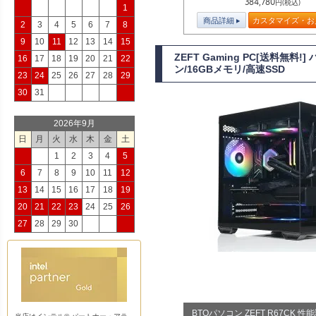
384,780
円(税込)
1
商品詳細
カスタマイズ・お
2
3
4
5
6
7
8
9
10
11
12
13
14
15
ZEFT Gaming PC[送料無料
16
17
18
19
20
21
22
ン/16GBメモリ/高速SSD
23
24
25
26
27
28
29
30
31
2026年9月
日
月
火
水
木
金
土
1
2
3
4
5
6
7
8
9
10
11
12
13
14
15
16
17
18
19
20
21
22
23
24
25
26
27
28
29
30
BTOパソコン ZEFT R67CK 