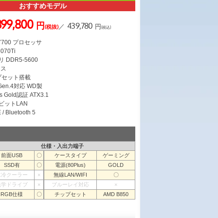
おすすめモデル
399,800
円
439,780
／
円
(税抜)
(税込)
 7700 プロセッサ
070Ti
 DDR5-5600
ース
ップセット搭載
 Gen.4対応 WD製
s Gold認証 ATX3.1
ガビットLAN
/ Bluetooth 5
仕様・入出力端子
前面USB
〇
ケースタイプ
ゲーミング
SSD有
〇
電源(80Plus)
GOLD
水冷クーラー
×
無線LAN/WIFI
〇
光学ドライブ
×
ブルーレイ対応
×
RGB仕様
〇
チップセット
AMD B850