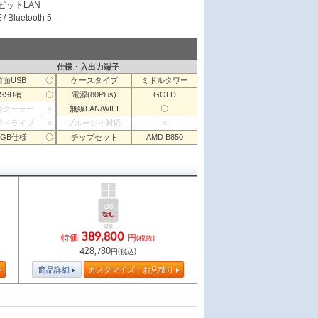
ガビットLAN
/ Bluetooth 5
仕様・入出力端子
前面USB
〇
ケースタイプ
ミドルタワー
SSD有
〇
電源(80Plus)
GOLD
冷クーラー
×
無線LAN/WIFI
〇
学ドライブ
×
ブルーレイ対応
×
RGB仕様
〇
チップセット
AMD B850
389,800
特価
円
(税抜)
428,780
円(税込)
商品詳細
カスタマイズ・お見積り