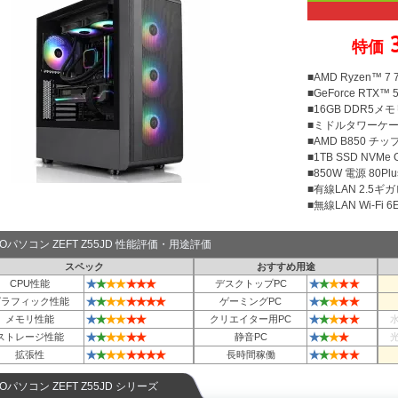
特価
■AMD Ryzen™ 7
■GeForce RTX™ 5
■16GB DDR5メモリ
■ミドルタワーケ
■AMD B850 チ
■1TB SSD NVMe
■850W 電源 80Plu
■有線LAN 2.5ギ
■無線LAN Wi-Fi 6E 
TOパソコン ZEFT Z55JD 性能評価・用途評価
スペック
おすすめ用途
★
★
★
★
★
★
★
★
★
★
★
★
CPU性能
デスクトップPC
★
★
★
★
★
★
★
★
★
★
★
★
★
グラフィック性能
ゲーミングPC
★
★
★
★
★
★
★
★
★
★
★
メモリ性能
クリエイター用PC
★
★
★
★
★
★
★
★
★
★
ストレージ性能
静音PC
★
★
★
★
★
★
★
★
★
★
★
★
★
拡張性
長時間稼働
TOパソコン ZEFT Z55JD シリーズ