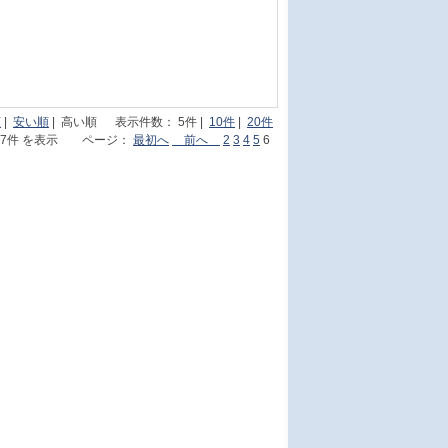
順
|
安い順
| 高い順 表示件数： 5件 |
10件
|
20件
～27件 を表示 ページ：
最初へ
前へ
2
3
4
5
6