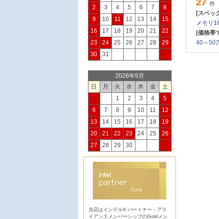
27
件
2
3
4
5
6
7
8
[スペッ
9
10
11
12
13
14
15
メモリ16
16
17
18
19
20
21
22
[価格帯
23
24
25
26
27
28
29
40～50万
30
31
2026年9月
日
月
火
水
木
金
土
1
2
3
4
5
6
7
8
9
10
11
12
13
14
15
16
17
18
19
20
21
22
23
24
25
26
27
28
29
30
当店はインテル® パートナー・アラ
イアンスメンバーシップのGoldメン