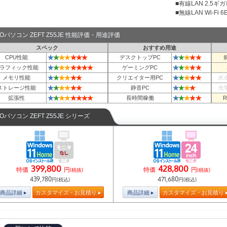
■有線LAN 2.5ギ
■無線LAN Wi-Fi 6E 
TOパソコン ZEFT Z55JE 性能評価・用途評価
スペック
おすすめ用途
★
★
★
★
★
★
★
★
★
★
★
★
CPU性能
デスクトップPC
★
★
★
★
★
★
★
★
★
★
★
★
★
ラフィック性能
ゲーミングPC
★
★
★
★
★
★
★
★
★
★
★
メモリ性能
クリエイター用PC
水
★
★
★
★
★
★
★
★
★
★
ストレージ性能
静音PC
光
★
★
★
★
★
★
★
★
★
★
★
★
★
拡張性
長時間稼働
TOパソコン ZEFT Z55JE シリーズ
399,800
428,800
特価
円
特価
円
(税抜)
(税抜)
439,780
471,680
円(税込)
円(税込)
商品詳細
カスタマイズ・お見積り
商品詳細
カスタマイズ・お見積り