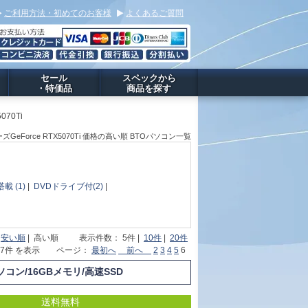
ご利用方法・初めてのお客様
よくあるご質問
セール
スペックから
・特価品
商品を探す
070Ti
リーズGeForce RTX5070Ti 価格の高い順 BTOパソコン一覧
載 (1)
|
DVDドライブ付(2)
|
|
安い順
| 高い順 表示件数： 5件 |
10件
|
20件
～27件 を表示 ページ：
最初へ
前へ
2
3
4
5
6
Oパソコン/16GBメモリ/高速SSD
送料無料