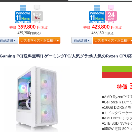
399,800
423,800
特価
円
特価
円
(税抜)
(税抜)
439,780
466,180
円(税込)
円(税込)
商品詳細
カスタマイズ・お見積り
商品詳細
カスタマイズ・お見積り
T Gaming PC[送料無料!] ゲーミングPC/人気グラボ/人気のRyzen CP
特価
■AMD Ryzen™ 7
■GeForce RTX™ 5
■16GB DDR5メモリ
■ミドルタワーケ
■AMD B850 チ
■1TB SSD NVMe
■850W 電源 80Plu