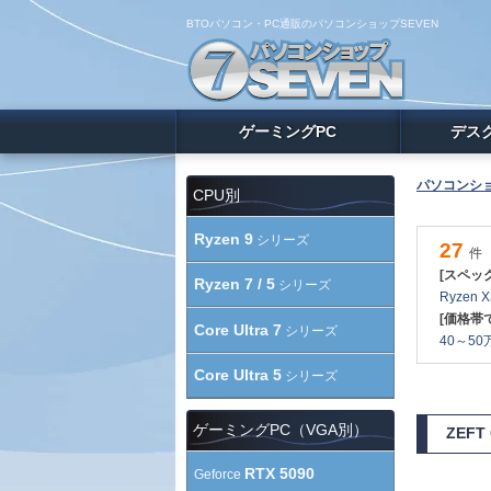
BTOパソコン・PC通販のパソコンショップSEVEN
ゲーミングPC
デス
パソコンショ
CPU別
Ryzen 9
シリーズ
27
件
[スペッ
Ryzen 7 / 5
シリーズ
Ryzen 
[価格帯
Core Ultra 7
シリーズ
40～50万
Core Ultra 5
シリーズ
ゲーミングPC（VGA別）
ZEFT
RTX 5090
Geforce