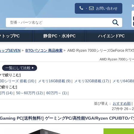
・
お問い合わせ
クトップPC
静音PC・水冷PC
ハイエンドPC
ップSEVEN
>
BTOパソコン 商品検索
>
AMD Ryzen 7000シリーズGeForce RTX5
AMD Ryzen 7000シ
一覧にして比較
クで絞りこむ]
X3Dシリーズ 搭載 (16)
|
メモリ16GB搭載 (9)
|
メモリ32GB搭載 (17)
|
メモリ64GB搭
で絞りこむ]
円 (14)
|
50～60万円 (12)
|
60万円～ (1)
|
並び替え：
おすすめ順
27件中 26
 Gaming PC[送料無料!] ゲーミングPC/高性能VGA/Ryzen CPU/BT