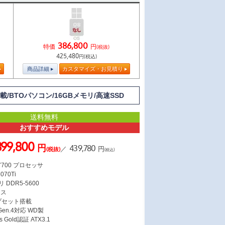
386,800
特価
円
(税抜)
425,480
円(税込)
商品詳細
カスタマイズ・お見積り
U搭載/BTOパソコン/16GBメモリ/高速SSD
送料無料
おすすめモデル
399,800
円
439,780
／
円
(税抜)
(税込)
 7700 プロセッサ
070Ti
 DDR5-5600
ース
ップセット搭載
 Gen.4対応 WD製
s Gold認証 ATX3.1