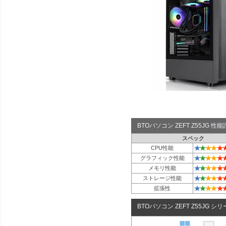
BTOパソコン ZEFT Z55JG 
スペック
★
★
★
★
★
CPU性能
★
★
★
★
★
グラフィック性能
★
★
★
★
★
メモリ性能
★
★
★
★
★
ストレージ性能
★
★
★
★
★
拡張性
BTOパソコン ZEFT Z55JG シ