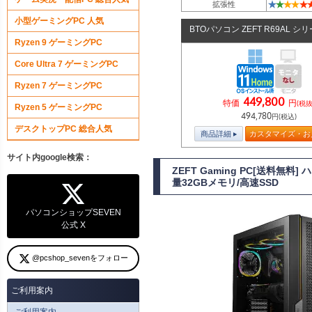
★
★
★
★
★
拡張性
小型ゲーミングPC 人気
BTOパソコン ZEFT R69AL シ
Ryzen 9 ゲーミングPC
Core Ultra 7 ゲーミングPC
Ryzen 7 ゲーミングPC
449,800
特価
円
(税抜
Ryzen 5 ゲーミングPC
494,780
円(税込)
デスクトップPC 総合人気
商品詳細
カスタマイズ・お
サイト内google検索：
ZEFT Gaming PC[送料無
量32GBメモリ/高速SSD
パソコンショップSEVEN
公式 X
@pcshop_sevenをフォロー
ご利用案内
ご利用案内