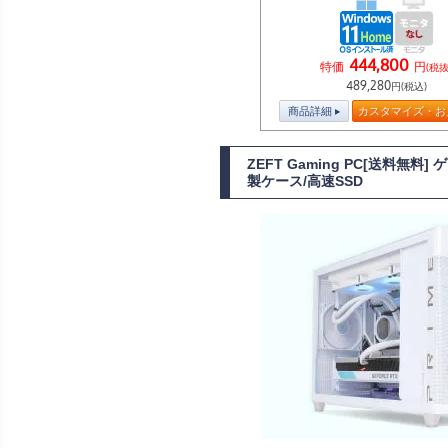
444,800
特価
円
(税抜
489,280
円(税込)
商品詳細
カスタマイズ・お
ZEFT Gaming PC[送料無料
製ケース/高速SSD