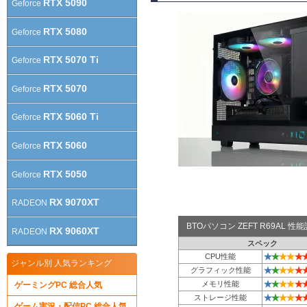
RTX 5090
Geforce
RTX 5080
Geforce
RTX 5070 Ti
Geforce
RTX 5070
Geforce
RTX 5060 Ti
Geforce
RTX 5060
Geforce
RTX 5050
Geforce
RX 9070XT
RADEON
BTOパソコン ZEFT R69AL 
RX 9060XT
RADEON
スペック
★
★
★
★
★
CPU性能
ジャンル別 人気ランキング
★
★
★
★
★
グラフィック性能
★
★
★
★
★
メモリ性能
ゲーミングPC 総合人気
★
★
★
★
★
ストレージ性能
ゲーム実況・配信PC 総合人気