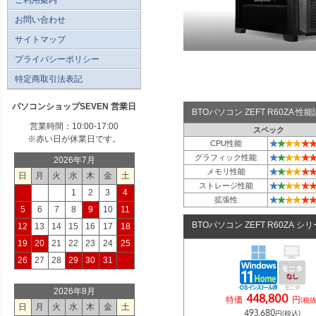
お問い合わせ
サイトマップ
プライバシーポリシー
特定商取引法表記
パソコンショップSEVEN 営業日
BTOパソコン ZEFT R60ZA 
営業時間：10:00-17:00
スペック
※赤い日が休業日です。
★
★
★
★
★
★
CPU性能
★
★
★
★
★
★
グラフィック性能
2026年7月
★
★
★
★
★
★
メモリ性能
日
月
火
水
木
金
土
★
★
★
★
★
★
ストレージ性能
1
2
3
4
★
★
★
★
★
★
拡張性
5
6
7
8
9
10
11
BTOパソコン ZEFT R60ZA シ
12
13
14
15
16
17
18
19
20
21
22
23
24
25
26
27
28
29
30
31
2026年8月
448,800
特価
円
(税抜
日
月
火
水
木
金
土
493,680
円(税込)