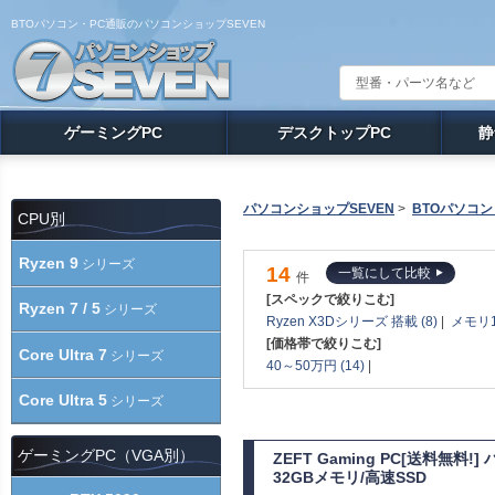
BTOパソコン・PC通販のパソコンショップSEVEN
ゲーミングPC
デスクトップPC
静
パソコンショップSEVEN
>
BTOパソコン
CPU別
Ryzen 9
シリーズ
14
一覧にして比較
件
[スペックで絞りこむ]
Ryzen 7 / 5
シリーズ
Ryzen X3Dシリーズ 搭載 (8)
|
メモリ1
[価格帯で絞りこむ]
Core Ultra 7
シリーズ
40～50万円 (14)
|
Core Ultra 5
シリーズ
ゲーミングPC（VGA別）
ZEFT Gaming PC[送料無料
32GBメモリ/高速SSD