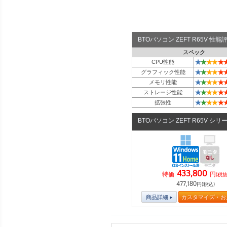
BTOパソコン ZEFT R65V 性
スペック
★
★
★
★
★
CPU性能
★
★
★
★
★
グラフィック性能
★
★
★
★
★
メモリ性能
★
★
★
★
★
ストレージ性能
★
★
★
★
★
拡張性
BTOパソコン ZEFT R65V シリ
433,800
特価
円
(税抜
477,180
円(税込)
商品詳細
カスタマイズ・お