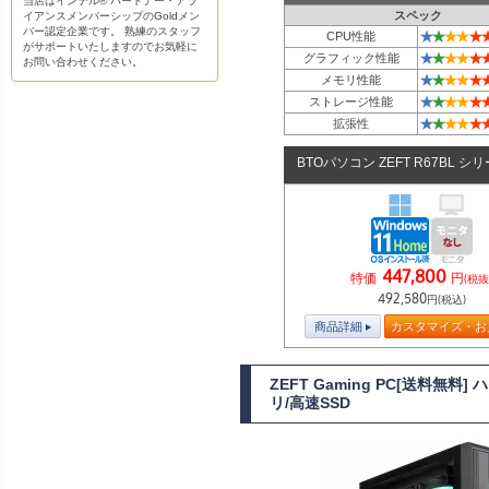
当店はインテル® パートナー・アラ
スペック
イアンスメンバーシップのGoldメン
バー認定企業です。 熟練のスタッフ
★
★
★
★
★
CPU性能
がサポートいたしますのでお気軽に
★
★
★
★
★
グラフィック性能
お問い合わせください。
★
★
★
★
★
メモリ性能
★
★
★
★
★
ストレージ性能
★
★
★
★
★
拡張性
BTOパソコン ZEFT R67BL シ
447,800
特価
円
(税抜
492,580
円(税込)
商品詳細
カスタマイズ・お
ZEFT Gaming PC[送料無
リ/高速SSD