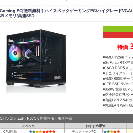
T Gaming PC[送料無料!] ハイスペックゲーミングPC/ハイグレードVGA/
6GBメモリ/高速SSD
特価
■AMD Ryzen™ 
■GeForce RTX™ 
■16GB DDR5メモリ
■ミニサイズゲー
■AMD B850 チ
■1TB SSD NVMe
■850W 電源 80Plu
■空冷静音CPUクー
■有線LAN 2.5ギ
■無線LAN Wi-Fi 6E 
TOパソコン ZEFT R67CK 性能評価・用途評価
スペック
おすすめ用途
★
★
★
★
★
★
★
★
★
★
★
★
★
CPU性能
デスクトップPC