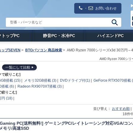
・
お問い合わせ
クトップPC
静音PC・水冷PC
ハイエンドPC
ップSEVEN
>
BTOパソコン 商品検索
>
AMD Ryzen 7000シリーズx3d 30万円～
AMD Ryzen 700
一覧にして比較
クで絞りこむ]
GB搭載 (15)
|
メモリ32GB搭載 (3)
|
DVDドライブ付(1)
|
GeForce RTX5070搭載 (
0搭載 (6)
|
Radeon RX9070XT搭載 (3)
|
で絞りこむ]
円 (18)
|
並び替え：
おすすめ順
18件
T Gaming PC[送料無料!] ゲーミングPC/レイトレーシング対応VGA/コン
Bメモリ/高速SSD