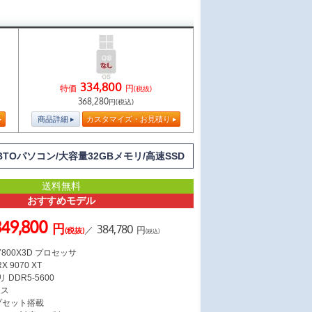
334,800
特価
円
(税抜)
368,280
円(税込)
商品詳細
カスタマイズ・お見積り
7/BTOパソコン/大容量32GBメモリ/高速SSD
送料無料
おすすめモデル
349,800
円
384,780
／
円
(税抜)
(税込)
7 7800X3D プロセッサ
X 9070 XT
 DDR5-5600
ース
ップセット搭載