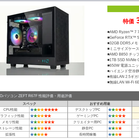
特価
■AMD Ryzen™ 
■GeForce RTX™ 
■32GB DDR5メモリ
■ミニサイズケー
■AMD B850 チ
■1TB SSD NVMe
■650W 電源ユニット
■ハイエンド空冷静音
■有線LAN 2.5ギ
■無線LAN Wi-Fi 6E 
TOパソコン ZEFT R67F 性能評価・用途評価
スペック
おすすめ用途
★
★
★
★
★
★
★
★
★
★
★
★
★
CPU性能
デスクトップPC
★
★
★
★
★
★
★
★
★
★
★
グラフィック性能
ゲーミングPC
★
★
★
★
★
★
★
★
★
★
★
★
メモリ性能
クリエイター用PC
★
★
★
★
★
★
★
★
★
★
ストレージ性能
静音PC
★
★
★
★
★
★
★
★
★
拡張性
長時間稼働