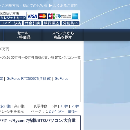
ご利用方法・初めてのお客様
よくあるご質問
セール
スペックから
・特価品
商品を探す
40万円
0シリーズx3d 30万円～40万円 価格の高い順 BTOパソコン一覧
3)
|
GeForce RTX5060Ti搭載 (6)
|
GeForce
|
安い順
| 高い順 表示件数： 5件 |
10件
|
20件
中 1～5件 を表示 ページ： 1
2
3
4
次へ
最後へ
パクト/Ryzen 7搭載/BTOパソコン/大容量