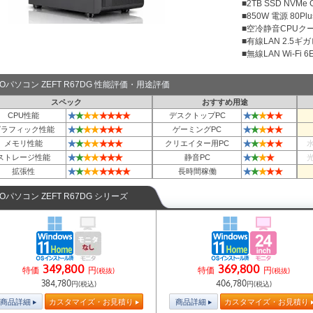
■2TB SSD NVMe
■850W 電源 80Plu
■空冷静音CPUクー
■有線LAN 2.5ギ
■無線LAN Wi-Fi 6E 
TOパソコン ZEFT R67DG 性能評価・用途評価
スペック
おすすめ用途
★
★
★
★
★
★
★
★
★
★
★
★
★
CPU性能
デスクトップPC
★
★
★
★
★
★
★
★
★
★
★
★
グラフィック性能
ゲーミングPC
★
★
★
★
★
★
★
★
★
★
★
★
メモリ性能
クリエイター用PC
★
★
★
★
★
★
★
★
★
★
★
ストレージ性能
静音PC
★
★
★
★
★
★
★
★
★
★
★
★
★
拡張性
長時間稼働
TOパソコン ZEFT R67DG シリーズ
349,800
369,800
特価
円
特価
円
(税抜)
(税抜)
384,780
406,780
円(税込)
円(税込)
商品詳細
カスタマイズ・お見積り
商品詳細
カスタマイズ・お見積り