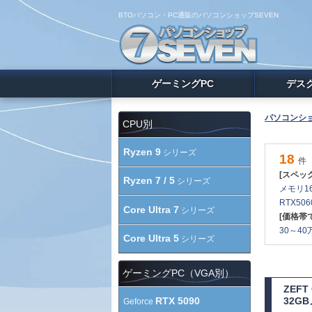
BTOパソコン・PC通販のパソコンショップSEVEN
ゲーミングPC
デス
パソコンショ
CPU別
Ryzen 9
シリーズ
18
件
[スペッ
Ryzen 7 / 5
シリーズ
メモリ16
RTX506
Core Ultra 7
シリーズ
[価格帯
30～40万
Core Ultra 5
シリーズ
ゲーミングPC（VGA別）
ZEF
RTX 5090
32G
Geforce