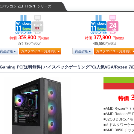
TOパソコン ZEFT R67F シリーズ
359,800
377,800
特価
円
特価
円
(税抜)
(税抜)
395,780
415,580
円(税込)
円(税込)
商品詳細
カスタマイズ・お見積り
商品詳細
カスタマイズ・お見積り
T Gaming PC[送料無料] ハイスペックゲーミングPC/人気VGA/Ryzen 
特価
■AMD Ryzen™ 
■AMD Radeon™ R
■32GB DDR5メモリ
■ミドルタワーケ
■AMD B850 チ