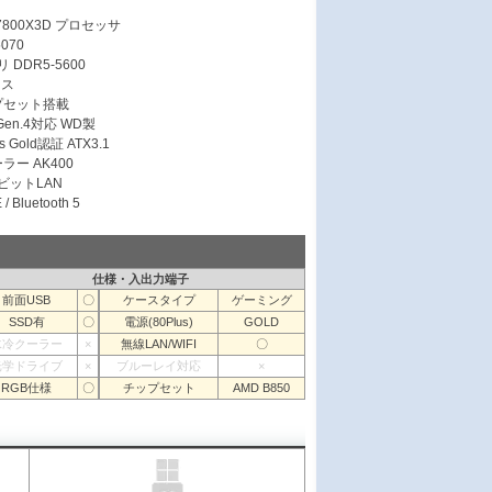
7 7800X3D プロセッサ
5070
 DDR5-5600
ース
ップセット搭載
 Gen.4対応 WD製
s Gold認証 ATX3.1
ラー AK400
ガビットLAN
/ Bluetooth 5
仕様・入出力端子
前面USB
〇
ケースタイプ
ゲーミング
SSD有
〇
電源(80Plus)
GOLD
水冷クーラー
×
無線LAN/WIFI
〇
光学ドライブ
×
ブルーレイ対応
×
RGB仕様
〇
チップセット
AMD B850