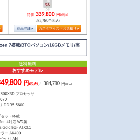
339,800
特価
円
(税抜)
373,780
円(税込)
商品詳細
カスタマイズ・お見積り
zen 7搭載/BTOパソコン/16GBメモリ/高
送料無料
おすすめモデル
349,800
円
384,780
／
円
(税抜)
(税込)
7 7800X3D プロセッサ
5070
 DDR5-5600
ス
ップセット搭載
 Gen.4対応 WD製
s Gold認証 ATX3.1
ラー AK400
ガビットLAN