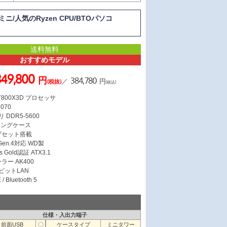
ミニ/人気のRyzen CPU/BTOパソコ
送料無料
おすすめモデル
349,800
円
384,780
／
円
(税抜)
(税込)
7 7800X3D プロセッサ
5070
 DDR5-5600
ミングケース
ップセット搭載
 Gen.4対応 WD製
s Gold認証 ATX3.1
ラー AK400
ガビットLAN
/ Bluetooth 5
仕様・入出力端子
前面USB
〇
ケースタイプ
ミニタワー