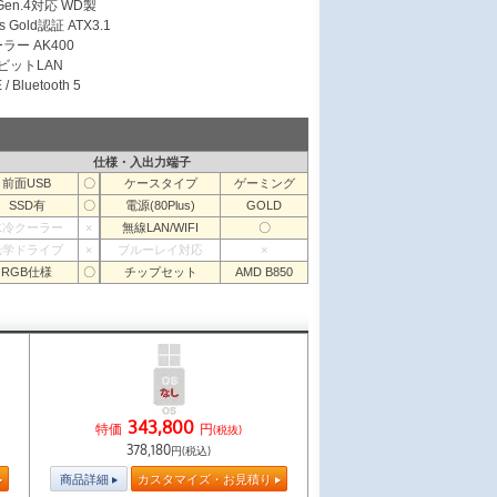
 Gen.4対応 WD製
s Gold認証 ATX3.1
ラー AK400
ガビットLAN
/ Bluetooth 5
仕様・入出力端子
前面USB
〇
ケースタイプ
ゲーミング
SSD有
〇
電源(80Plus)
GOLD
水冷クーラー
×
無線LAN/WIFI
〇
光学ドライブ
×
ブルーレイ対応
×
RGB仕様
〇
チップセット
AMD B850
343,800
特価
円
(税抜)
378,180
円(税込)
商品詳細
カスタマイズ・お見積り