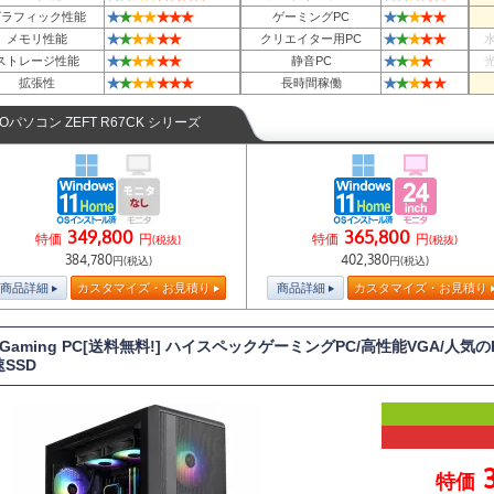
★
★
★
★
★
★
★
★
★
★
★
★
グラフィック性能
ゲーミングPC
★
★
★
★
★
★
★
★
★
★
★
メモリ性能
クリエイター用PC
★
★
★
★
★
★
★
★
★
★
ストレージ性能
静音PC
★
★
★
★
★
★
★
★
★
★
★
★
拡張性
長時間稼働
TOパソコン ZEFT R67CK シリーズ
349,800
365,800
特価
円
特価
円
(税抜)
(税抜)
384,780
402,380
円(税込)
円(税込)
商品詳細
カスタマイズ・お見積り
商品詳細
カスタマイズ・お見積り
T Gaming PC[送料無料!] ハイスペックゲーミングPC/高性能VGA/人気のR
速SSD
特価