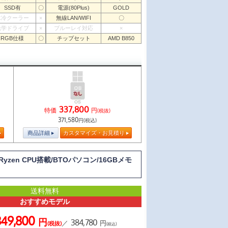
SSD有
〇
電源(80Plus)
GOLD
水冷クーラー
×
無線LAN/WIFI
〇
光学ドライブ
×
ブルーレイ対応
×
RGB仕様
〇
チップセット
AMD B850
337,800
特価
円
(税抜)
371,580
円(税込)
商品詳細
カスタマイズ・お見積り
yzen CPU搭載/BTOパソコン/16GBメモ
送料無料
おすすめモデル
349,800
円
384,780
／
円
(税抜)
(税込)