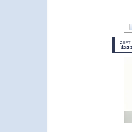
ZEF
速SS