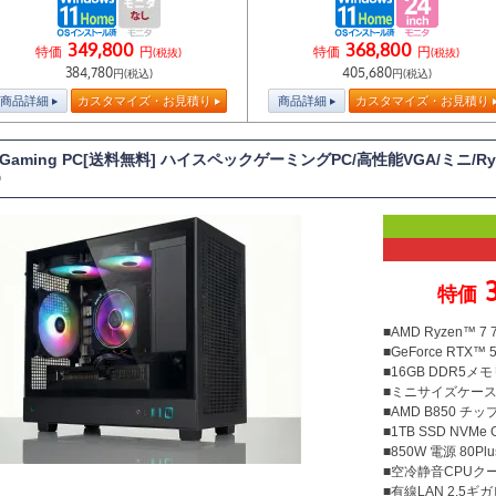
349,800
368,800
特価
円
特価
円
(税抜)
(税抜)
384,780
405,680
円(税込)
円(税込)
商品詳細
カスタマイズ・お見積り
商品詳細
カスタマイズ・お見積り
T Gaming PC[送料無料] ハイスペックゲーミングPC/高性能VGA/ミニ/Ry
D
特価
■AMD Ryzen™ 
■GeForce RTX™ 
■16GB DDR5メモリ
■ミニサイズケー
■AMD B850 チ
■1TB SSD NVMe
■850W 電源 80Plu
■空冷静音CPUクー
■有線LAN 2.5ギ