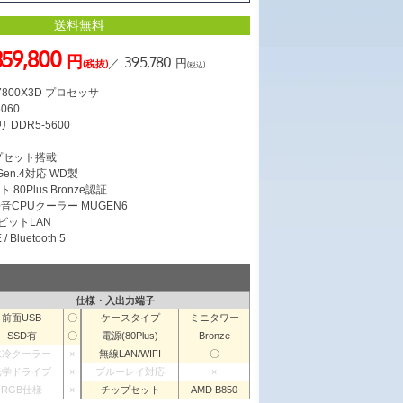
送料無料
359,800
円
395,780
／
円
(税抜)
(税込)
7 7800X3D プロセッサ
5060
 DDR5-5600
ス
ップセット搭載
 Gen.4対応 WD製
 80Plus Bronze認証
CPUクーラー MUGEN6
ガビットLAN
/ Bluetooth 5
仕様・入出力端子
前面USB
〇
ケースタイプ
ミニタワー
SSD有
〇
電源(80Plus)
Bronze
水冷クーラー
×
無線LAN/WIFI
〇
光学ドライブ
×
ブルーレイ対応
×
RGB仕様
×
チップセット
AMD B850