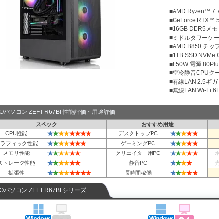
■AMD Ryzen™ 
■GeForce RTX™ 
■16GB DDR5メモリ
■ミドルタワーケ
■AMD B850 チ
■1TB SSD NVMe
■850W 電源 80Plu
■空冷静音CPUクー
■有線LAN 2.5ギ
■無線LAN Wi-Fi 6E 
TOパソコン ZEFT R67BI 性能評価・用途評価
スペック
おすすめ用途
★
★
★
★
★
★
★
★
★
★
★
★
★
CPU性能
デスクトップPC
★
★
★
★
★
★
★
★
★
★
★
★
グラフィック性能
ゲーミングPC
★
★
★
★
★
★
★
★
★
★
★
メモリ性能
クリエイター用PC
★
★
★
★
★
★
★
★
★
★
ストレージ性能
静音PC
★
★
★
★
★
★
★
★
★
★
★
★
★
拡張性
長時間稼働
TOパソコン ZEFT R67BI シリーズ