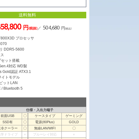
送料無料
58,800
円
504,680
／
円
(税抜)
(税込)
7 7800X3D プロセッサ
5070
 DDR5-5600
ース
ップセット搭載
 Gen.4対応 WD製
s Gold認証 ATX3.1
ワイトモデル
ガビットLAN
/ Bluetooth 5
仕様・入出力端子
前面USB
〇
ケースタイプ
ゲーミング
SSD有
〇
電源(80Plus)
GOLD
水冷クーラー
〇
無線LAN/WIFI
〇
光学ドライブ
×
ブルーレイ対応
×