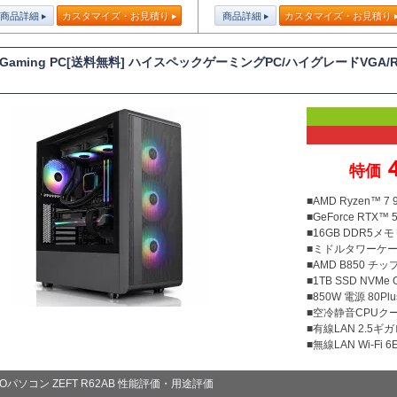
商品詳細
カスタマイズ・お見積り
商品詳細
カスタマイズ・お見積り
T Gaming PC[送料無料] ハイスペックゲーミングPC/ハイグレードVGA/R
4
特価
■AMD Ryzen™ 
■GeForce RTX™ 5
■16GB DDR5メモリ
■ミドルタワーケ
■AMD B850 チ
■1TB SSD NVMe
■850W 電源 80Plu
■空冷静音CPUクー
■有線LAN 2.5ギ
■無線LAN Wi-Fi 6E 
TOパソコン ZEFT R62AB 性能評価・用途評価