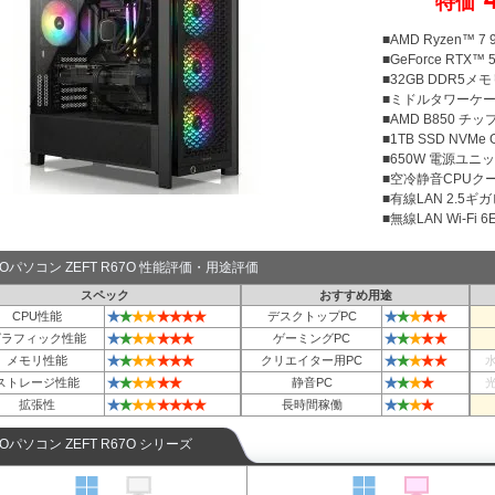
特価
■AMD Ryzen™ 
■GeForce RTX™ 5
■32GB DDR5メモリ
■ミドルタワーケース 
■AMD B850 チ
■1TB SSD NVMe
■650W 電源ユニット
■空冷静音CPUクー
■有線LAN 2.5ギ
■無線LAN Wi-Fi 6E 
TOパソコン ZEFT R67O 性能評価・用途評価
スペック
おすすめ用途
★
★
★
★
★
★
★
★
★
★
★
★
★
CPU性能
デスクトップPC
★
★
★
★
★
★
★
★
★
★
★
★
グラフィック性能
ゲーミングPC
★
★
★
★
★
★
★
★
★
★
★
★
メモリ性能
クリエイター用PC
★
★
★
★
★
★
★
★
★
★
ストレージ性能
静音PC
★
★
★
★
★
★
★
★
★
★
★
★
拡張性
長時間稼働
TOパソコン ZEFT R67O シリーズ