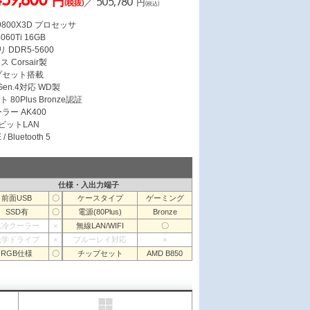
円
505,780
／
円
(税抜)
(税込)
7 9800X3D プロセッサ
060Ti 16GB
 DDR5-5600
Corsair製
ップセット搭載
 Gen.4対応 WD製
 80Plus Bronze認証
ラー AK400
ガビットLAN
/ Bluetooth 5
仕様・入出力端子
前面USB
〇
ケースタイプ
ゲーミング
SSD有
〇
電源(80Plus)
Bronze
水冷クーラー
×
無線LAN/WIFI
〇
光学ドライブ
×
ブルーレイ対応
×
RGB仕様
〇
チップセット
AMD B850