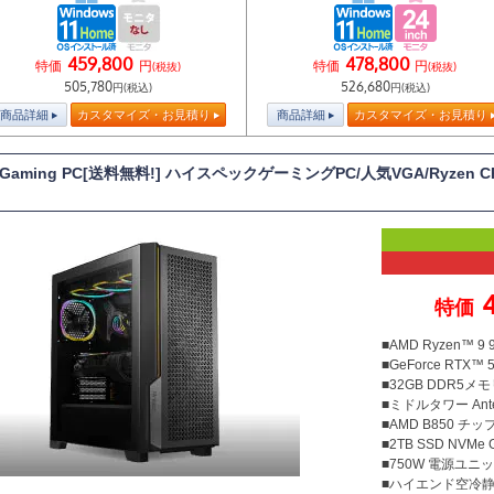
459,800
478,800
特価
円
特価
円
(税抜)
(税抜)
505,780
526,680
円(税込)
円(税込)
商品詳細
カスタマイズ・お見積り
商品詳細
カスタマイズ・お見積り
T Gaming PC[送料無料!] ハイスペックゲーミングPC/人気VGA/Ryzen
特価
■AMD Ryzen™ 
■GeForce RTX™ 5
■32GB DDR5メモリ
■ミドルタワー Ante
■AMD B850 チ
■2TB SSD NVMe
■750W 電源ユニット
■ハイエンド空冷静音