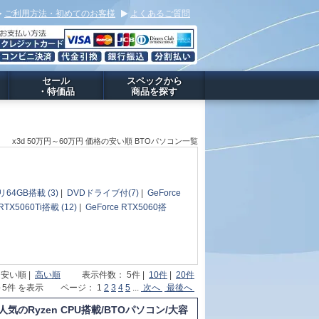
ご利用方法・初めてのお客様
よくあるご質問
セール
スペックから
・特価品
商品を探す
x3d 50万円～60万円 価格の安い順 BTOパソコン一覧
64GB搭載 (3)
|
DVDドライブ付(7)
|
GeForce
 RTX5060Ti搭載 (12)
|
GeForce RTX5060搭
 安い順 |
高い順
表示件数： 5件 |
10件
|
20件
1～5件 を表示 ページ： 1
2
3
4
5
...
次へ
最後へ
人気のRyzen CPU搭載/BTOパソコン/大容