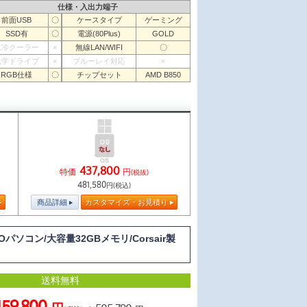
仕様・入出力端子
前面USB
〇
ケースタイプ
ゲーミング
SSD有
〇
電源(80Plus)
GOLD
水冷クーラー
×
無線LAN/WIFI
〇
光学ドライブ
×
ブルーレイ対応
×
RGB仕様
〇
チップセット
AMD B850
437,800
特価
円
(税抜)
481,580
円(税込)
商品詳細
カスタマイズ・お見積り
BTOパソコン/大容量32GBメモリ/Corsair製
送料無料
459,800