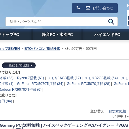
・
お問い合わせ
クトップPC
静音PC・水冷PC
ハイエンドPC
ップSEVEN
>
BTOパソコン 商品検索
>
x3d 50万円～60万円
一覧にして比較
クで絞りこむ]
搭載 (23)
|
Ryzen 7搭載 (61)
|
メモリ16GB搭載 (17)
|
メモリ32GB搭載 (64)
|
メモリ
0搭載 (1)
|
GeForce RTX5070Ti搭載 (34)
|
GeForce RTX5070搭載 (28)
|
GeForce
Radeon RX9070XT搭載 (6)
|
で絞りこむ]
円 (84)
|
並び替え：
おすすめ順
|
84件中 
T Gaming PC[送料無料!] ハイスペックゲーミングPC/ハイグレードVGA/