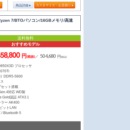
商品詳細
カスタマイズ・お見積り
yzen 7/BTOパソコン/16GBメモリ/高速
送料無料
おすすめモデル
58,800
円
504,680
／
円
(税抜)
(税込)
7 9850X3D プロセッサ
070Ti
 DDR5-5600
ース
ップセット搭載
 Gen.4対応 WD製
s Gold認証 ATX3.1
ラー AK400
ガビットLAN
/ Bluetooth 5