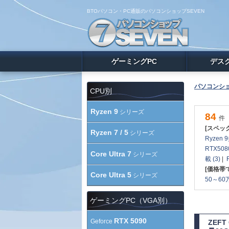
BTOパソコン・PC通販のパソコンショップSEVEN
ゲーミングPC
デス
パソコンショ
CPU別
Ryzen 9
シリーズ
84
件
[スペッ
Ryzen 7 / 5
シリーズ
Ryzen 9
RTX508
Core Ultra 7
シリーズ
載 (3)
|
[価格帯
Core Ultra 5
シリーズ
50～60万
ゲーミングPC（VGA別）
RTX 5090
Geforce
ZEF