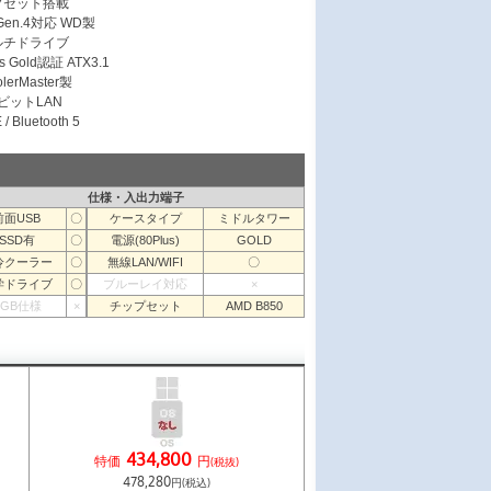
ップセット搭載
 Gen.4対応 WD製
ルチドライブ
s Gold認証 ATX3.1
erMaster製
ガビットLAN
/ Bluetooth 5
仕様・入出力端子
前面USB
〇
ケースタイプ
ミドルタワー
SSD有
〇
電源(80Plus)
GOLD
冷クーラー
〇
無線LAN/WIFI
〇
学ドライブ
〇
ブルーレイ対応
×
RGB仕様
×
チップセット
AMD B850
434,800
特価
円
(税抜)
478,280
円(税込)