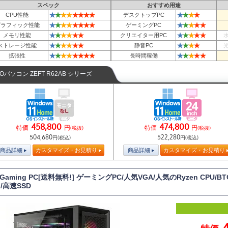
スペック
おすすめ用途
★
★
★
★
★
★
★
★
★
★
★
★
CPU性能
デスクトップPC
★
★
★
★
★
★
★
★
★
★
★
★
★
グラフィック性能
ゲーミングPC
★
★
★
★
★
★
★
★
★
★
★
メモリ性能
クリエイター用PC
★
★
★
★
★
★
★
★
★
★
ストレージ性能
静音PC
★
★
★
★
★
★
★
★
★
★
★
★
★
拡張性
長時間稼働
TOパソコン ZEFT R62AB シリーズ
458,800
474,800
特価
円
特価
円
(税抜)
(税抜)
504,680
522,280
円(税込)
円(税込)
商品詳細
カスタマイズ・お見積り
商品詳細
カスタマイズ・お見積り
 Gaming PC[送料無料!] ゲーミングPC/人気VGA/人気のRyzen CPU/
/高速SSD