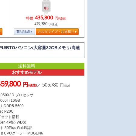
435,800
特価
円
(税抜)
479,380
円(税込)
商品詳細
カスタマイズ・お見積り
 CPU/BTOパソコン/大容量32GBメモリ/高速
送料無料
おすすめモデル
459,800
円
505,780
／
円
(税抜)
(税込)
9 9950X3D プロセッサ
060Ti 16GB
 DDR5-5600
c P20C
ップセット搭載
 Gen.4対応 WD製
 80Plus Gold認証
CPUクーラー MUGEN6