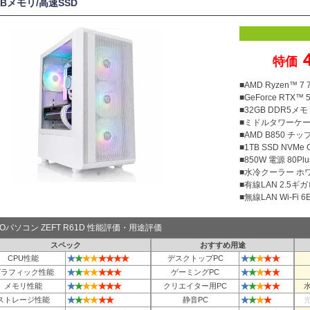
GBメモリ/高速SSD
4
特価
■AMD Ryzen™ 
■GeForce RTX™ 
■32GB DDR5メモリ
■ミドルタワーケ
■AMD B850 チ
■1TB SSD NVMe
■850W 電源 80Plu
■水冷クーラー ホ
■有線LAN 2.5ギ
■無線LAN Wi-Fi 6E 
TOパソコン ZEFT R61D 性能評価・用途評価
スペック
おすすめ用途
★
★
★
★
★
★
★
★
★
★
★
★
★
CPU性能
デスクトップPC
★
★
★
★
★
★
★
★
★
★
★
★
グラフィック性能
ゲーミングPC
★
★
★
★
★
★
★
★
★
★
★
★
メモリ性能
クリエイター用PC
★
★
★
★
★
★
★
★
★
★
ストレージ性能
静音PC