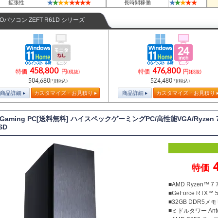
★
★
★
★
★
★
★
★
★
★
★
★
★
拡張性
長時間稼働
TOパソコン ZEFT R61D シリーズ
458,800
476,800
特価
円
特価
円
(税抜)
(税抜)
504,680
524,480
円(税込)
円(税込)
商品詳細
カスタマイズ・お見積り
商品詳細
カスタマイズ・お見積り
T Gaming PC[送料無料] ハイスペックゲーミングPC/高性能VGA/Ryzen
SD
4
特価
■AMD Ryzen™ 
■GeForce RTX™ 
■32GB DDR5メモリ
■ミドルタワー Antec