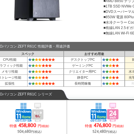
■AMD B850 チ
■1TB SSD NVMe
■DVDスーパーマ
■850W 電源 80Plu
■水冷クーラー Cool
■有線LAN 2.5ギ
■無線LAN Wi-Fi 6E 
TOパソコン ZEFT R61C 性能評価・用途評価
スペック
おすすめ用途
★
★
★
★
★
★
★
★
★
★
★
★
★
CPU性能
デスクトップPC
★
★
★
★
★
★
★
★
★
★
★
★
ラフィック性能
ゲーミングPC
★
★
★
★
★
★
★
★
★
★
★
★
メモリ性能
クリエイター用PC
水
★
★
★
★
★
★
★
★
★
★
★
ストレージ性能
静音PC
光
★
★
★
★
★
★
★
★
★
★
★
★
★
拡張性
長時間稼働
TOパソコン ZEFT R61C シリーズ
458,800
476,800
特価
円
特価
円
(税抜)
(税抜)
504,680
524,480
円(税込)
円(税込)