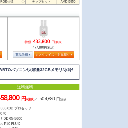
RGB仕様
〇
チップセット
AMD B850
433,800
特価
円
(税抜)
477,180
円(税込)
商品詳細
カスタマイズ・お見積り
 7/BTOパソコン/大容量32GBメモリ/水冷/
送料無料
58,800
円
504,680
／
円
(税抜)
(税込)
7 7800X3D プロセッサ
5070
 DDR5-5600
 P10 FLUX