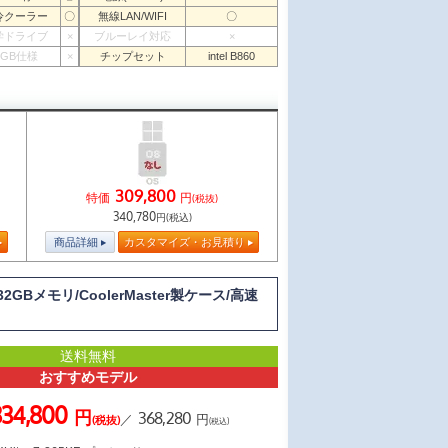
冷クーラー
〇
無線LAN/WIFI
〇
学ドライブ
×
ブルーレイ対応
×
RGB仕様
×
チップセット
intel B860
309,800
特価
円
(税抜)
340,780
円(税込)
商品詳細
カスタマイズ・お見積り
2GBメモリ/CoolerMaster製ケース/高速
送料無料
おすすめモデル
334,800
円
368,280
／
円
(税抜)
(税込)