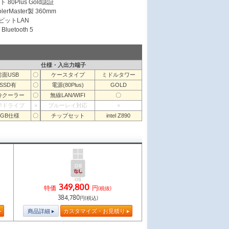
 80Plus Gold認証
erMaster製 360mm
ガビットLAN
Bluetooth 5
仕様・入出力端子
前面USB
〇
ケースタイプ
ミドルタワー
SSD有
〇
電源(80Plus)
GOLD
冷クーラー
〇
無線LAN/WIFI
〇
学ドライブ
×
ブルーレイ対応
×
RGB仕様
〇
チップセット
intel Z890
349,800
特価
円
(税抜)
384,780
円(税込)
商品詳細
カスタマイズ・お見積り