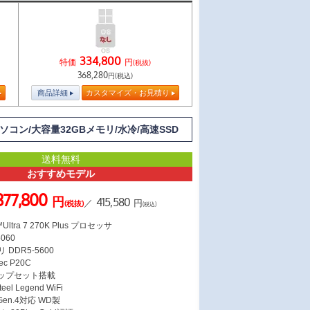
334,800
特価
円
(税抜)
368,280
円(税込)
商品詳細
カスタマイズ・お見積り
Oパソコン/大容量32GBメモリ/水冷/高速SSD
送料無料
おすすめモデル
377,800
円
415,580
／
円
(税抜)
(税込)
ltra 7 270K Plus プロセッサ
5060
 DDR5-5600
c P20C
チップセット搭載
el Legend WiFi
 Gen.4対応 WD製