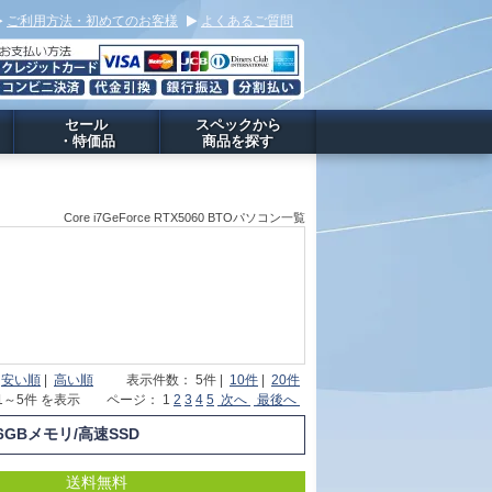
ご利用方法・初めてのお客様
よくあるご質問
セール
スペックから
・特価品
商品を探す
Core i7GeForce RTX5060 BTOパソコン一覧
|
安い順
|
高い順
表示件数： 5件 |
10件
|
20件
 1～5件 を表示 ページ： 1
2
3
4
5
次へ
最後へ
16GBメモリ/高速SSD
送料無料