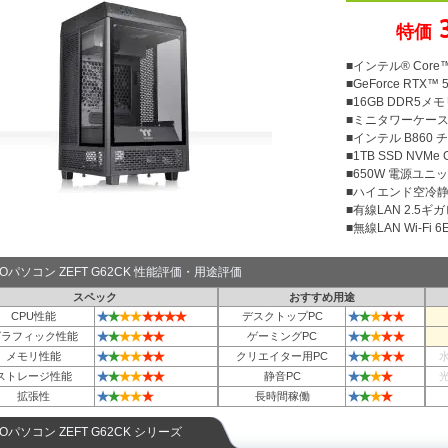
特価
■インテル® Core™U
■GeForce RTX™ 
■16GB DDR5メモリ
■ミニタワーケース Th
■インテル B860
■1TB SSD NVMe
■650W 電源ユニット
■ハイエンド空冷静音
■有線LAN 2.5ギ
■無線LAN Wi-Fi 6E 
TOパソコン ZEFT G62CK 性能評価・用途評価
スペック
おすすめ用途
★
★
★
★
★
★
★
★
★
★
★
★
★
CPU性能
デスクトップPC
★
★
★
★
★
★
★
★
★
★
★
グラフィック性能
ゲーミングPC
★
★
★
★
★
★
★
★
★
★
★
メモリ性能
クリエイター用PC
★
★
★
★
★
★
★
★
★
★
ストレージ性能
静音PC
★
★
★
★
★
★
★
★
★
拡張性
長時間稼働
TOパソコン ZEFT G62CK シリーズ