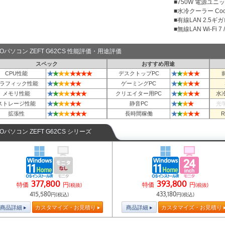
■750W 電源ユニット
■水冷クーラー Cool
■有線LAN 2.5ギ
■無線LAN Wi-Fi 7 / 
TOパソコン ZEFT G62CS 性能評価・用途評価
スペック
おすすめ用途
★
★
★
★
★
★
★
★
★
★
★
★
★
CPU性能
デスクトップPC
★
★
★
★
★
★
★
★
★
★
★
ラフィック性能
ゲーミングPC
★
★
★
★
★
★
★
★
★
★
★
★
メモリ性能
クリエイター用PC
水
★
★
★
★
★
★
★
★
★
★
ストレージ性能
静音PC
光
★
★
★
★
★
★
★
★
★
★
★
★
拡張性
長時間稼働
TOパソコン ZEFT G62CS シリーズ
377,800
393,800
特価
円
特価
円
(税抜)
(税抜)
415,580
433,180
円(税込)
円(税込)
商品詳細
カスタマイズ・お見積り
商品詳細
カスタマイズ・お見積り