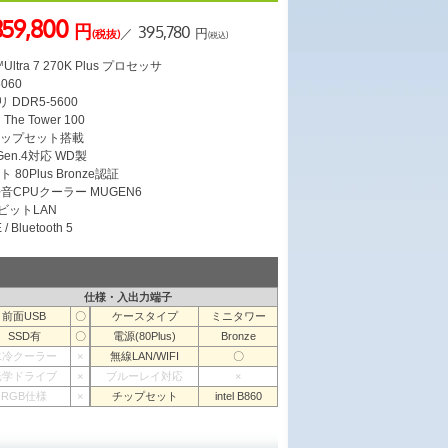
359,800
円
395,780
／
円
(税抜)
(税込)
ltra 7 270K Plus プロセッサ
5060
 DDR5-5600
e Tower 100
 チップセット搭載
 Gen.4対応 WD製
 80Plus Bronze認証
CPUクーラー MUGEN6
ガビットLAN
/ Bluetooth 5
仕様・入出力端子
前面USB
〇
ケースタイプ
ミニタワー
SSD有
〇
電源(80Plus)
Bronze
水冷クーラー
×
無線LAN/WIFI
〇
光学ドライブ
×
ブルーレイ対応
×
RGB仕様
×
チップセット
intel B860