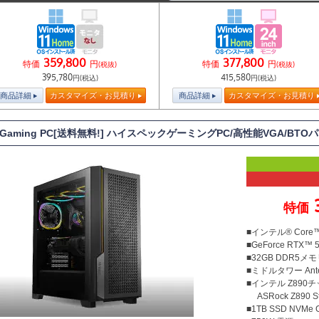
359,800
377,800
特価
円
特価
円
(税抜)
(税抜)
395,780
415,580
円(税込)
円(税込)
商品詳細
カスタマイズ・お見積り
商品詳細
カスタマイズ・お見積り
T Gaming PC[送料無料!] ハイスペックゲーミングPC/高性能VGA/BT
特価
■インテル® Core™U
■GeForce RTX™ 
■32GB DDR5メモリ
■ミドルタワー Ante
■インテル Z890
ASRock Z890 Ste
■1TB SSD NVMe