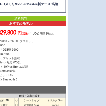
GBメモリ/CoolerMaster製ケース/高速
送料無料
おすすめモデル
329,800
円
362,780
／
円
(税抜)
(税込)
Ultra 7-265KF プロセッサ
5060
 DDR5-5600
io S600
 チップセット搭載
 Gen.4対応 WD製
 80Plus Bronze認証
erMaster製
ガビットLAN
/ Bluetooth 5
仕様・入出力端子
前面USB
〇
ケースタイプ
ミドルタワー
SSD有
〇
電源(80Plus)
Bronze