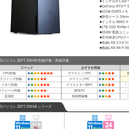
■インテル® Core™
■GeForce RTX™ 
■32GB DDR5メモリ
■静音ケース Silenc
■インテル B860
■1TB SSD NVMe
■650W 電源ユニット
■空冷静音CPUクー
■有線LAN 2.5ギ
■無線LAN Wi-Fi 6E 
TOパソコン ZEFT Z56AB 性能評価・用途評価
スペック
おすすめ用途
★
★
★
★
★
★
★
★
★
★
★
★
★
CPU性能
デスクトップPC
★
★
★
★
★
★
★
★
★
★
★
ラフィック性能
ゲーミングPC
★
★
★
★
★
★
★
★
★
★
★
★
メモリ性能
クリエイター用PC
水
★
★
★
★
★
★
★
★
★
★
★
ストレージ性能
静音PC
光
★
★
★
★
★
★
★
★
★
★
★
拡張性
長時間稼働
TOパソコン ZEFT Z56AB シリーズ