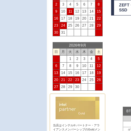
2
3
4
5
6
7
8
ZEFT
SSD
9
10
11
12
13
14
15
16
17
18
19
20
21
22
23
24
25
26
27
28
29
30
31
2026年9月
日
月
火
水
木
金
土
1
2
3
4
5
6
7
8
9
10
11
12
13
14
15
16
17
18
19
20
21
22
23
24
25
26
27
28
29
30
B
当店はインテル® パートナー・アラ
イアンスメンバーシップのGoldメン
グ