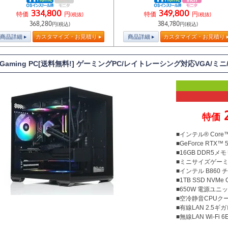
334,800
349,800
特価
円
特価
円
(税抜)
(税抜)
368,280
384,780
円(税込)
円(税込)
商品詳細
カスタマイズ・お見積り
商品詳細
カスタマイズ・お見積り
T Gaming PC[送料無料!] ゲーミングPC/レイトレーシング対応VGA/ミニ
特価
■インテル® Core™
■GeForce RTX™ 
■16GB DDR5メモリ
■ミニサイズゲー
■インテル B860
■1TB SSD NVMe
■650W 電源ユニット
■空冷静音CPUクー
■有線LAN 2.5ギ
■無線LAN Wi-Fi 6E 