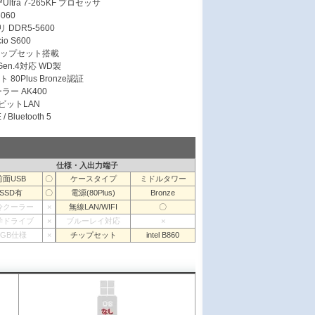
Ultra 7-265KF プロセッサ
5060
 DDR5-5600
io S600
 チップセット搭載
 Gen.4対応 WD製
 80Plus Bronze認証
ラー AK400
ガビットLAN
/ Bluetooth 5
仕様・入出力端子
前面USB
〇
ケースタイプ
ミドルタワー
SSD有
〇
電源(80Plus)
Bronze
冷クーラー
×
無線LAN/WIFI
〇
学ドライブ
×
ブルーレイ対応
×
RGB仕様
×
チップセット
intel B860