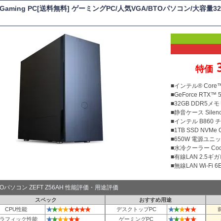
 Gaming PC[送料無料] ゲーミングPC/人気VGA/BTOパソコン/大容量32
特価
■インテル® Core™
■GeForce RTX™ 
■32GB DDR5メモリ
■静音ケース Silenc
■インテル B860
■1TB SSD NVMe
■650W 電源ユニット
■水冷クーラー Cool
■有線LAN 2.5ギ
■無線LAN Wi-Fi 6E 
TOパソコン ZEFT Z56AH 性能評価・用途評価
スペック
おすすめ用途
★
★
★
★
★
★
★
★
★
★
★
★
★
CPU性能
デスクトップPC
★
★
★
★
★
★
★
★
★
★
★
ラフィック性能
ゲーミングPC