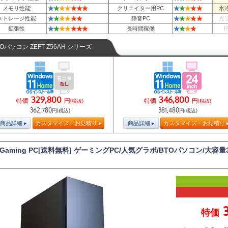
★
★
★
★
★
★
★
★
★
★
★
★
メモリ性能
クリエイター用PC
水
★
★
★
★
★
★
★
★
★
★
★
ストレージ性能
静音PC
光
★
★
★
★
★
★
★
★
★
★
★
拡張性
長時間稼働
TOパソコン ZEFT Z56AH シリーズ
329,800
346,800
特価
円
特価
円
(税抜)
(税抜)
362,780
381,480
円(税込)
円(税込)
商品詳細
カスタマイズ・お見積り
商品詳細
カスタマイズ・お見積り
T Gaming PC[送料無料] ゲーミングPC/人気グラボ/BTOパソコン/大容量3
特価