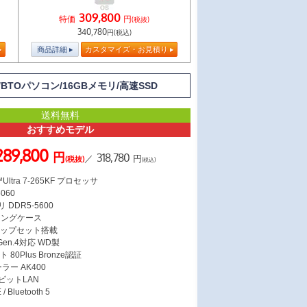
309,800
特価
円
(税抜)
340,780
円(税込)
商品詳細
カスタマイズ・お見積り
/BTOパソコン/16GBメモリ/高速SSD
送料無料
おすすめモデル
289,800
円
318,780
／
円
(税抜)
(税込)
Ultra 7-265KF プロセッサ
5060
 DDR5-5600
ミングケース
 チップセット搭載
 Gen.4対応 WD製
 80Plus Bronze認証
ラー AK400
ガビットLAN
/ Bluetooth 5