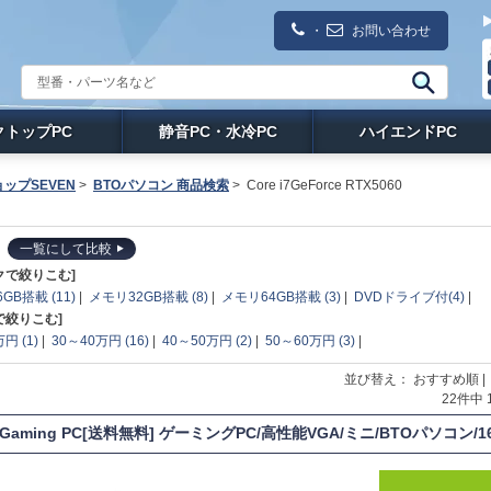
・
お問い合わせ
クトップPC
静音PC・水冷PC
ハイエンドPC
ップSEVEN
>
BTOパソコン 商品検索
>
Core i7GeForce RTX5060
一覧にして比較
クで絞りこむ]
GB搭載 (11)
|
メモリ32GB搭載 (8)
|
メモリ64GB搭載 (3)
|
DVDドライブ付(4)
|
で絞りこむ]
円 (1)
|
30～40万円 (16)
|
40～50万円 (2)
|
50～60万円 (3)
|
並び替え： おすすめ順 
22件中
T Gaming PC[送料無料] ゲーミングPC/高性能VGA/ミニ/BTOパソコン/