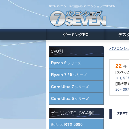
BTOパソコン・PC通販のパソコンショップSEVEN
ゲーミングPC
デス
パソコンショ
CPU別
Ryzen 9
シリーズ
22
件
[スペッ
Ryzen 7 / 5
シリーズ
メモリ16
[価格帯
Core Ultra 7
シリーズ
20～30万
Core Ultra 5
シリーズ
ゲーミングPC（VGA別）
ZEF
RTX 5090
Geforce