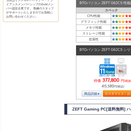
当店はインテル® パートナー・アラ
BTOパソコン ZEFT G62CS 
イアンスメンバーシップのGoldメン
バー認定企業です。 熟練のスタッフ
スペック
がサポートいたしますのでお気軽に
★
★
★
★
★
★
CPU性能
お問い合わせください。
★
★
★
★
★
★
グラフィック性能
★
★
★
★
★
★
メモリ性能
★
★
★
★
★
★
ストレージ性能
★
★
★
★
★
★
拡張性
BTOパソコン ZEFT G62CS シ
377,800
特価
円
(税抜
415,580
円(税込)
商品詳細
カスタマイズ・お
ZEFT Gaming PC[送料無