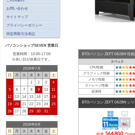
お問い合わせ
サイトマップ
プライバシーポリシー
特定商取引法表記
パソコンショップSEVEN 営業日
営業時間：10:00-17:00
BTOパソコン ZEFT G62BN 
※赤い日が休業日です。
スペック
★
★
★
★
★
★
CPU性能
2026年7月
★
★
★
★
★
★
グラフィック性能
日
月
火
水
木
金
土
★
★
★
★
★
★
メモリ性能
1
2
3
4
★
★
★
★
★
★
ストレージ性能
5
6
7
8
9
10
11
★
★
★
★
★
★
拡張性
12
13
14
15
16
17
18
BTOパソコン ZEFT G62BN シ
19
20
21
22
23
24
25
26
27
28
29
30
31
2026年8月
日
月
火
水
木
金
土
564,800
特価
円
(税抜