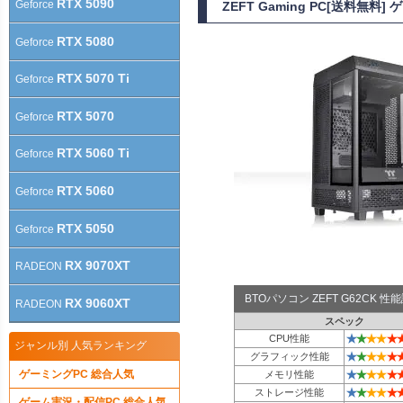
RTX 5090
Geforce
ZEFT Gaming PC[送料無料
RTX 5080
Geforce
RTX 5070 Ti
Geforce
RTX 5070
Geforce
RTX 5060 Ti
Geforce
RTX 5060
Geforce
RTX 5050
Geforce
RX 9070XT
RADEON
BTOパソコン ZEFT G62CK 
RX 9060XT
RADEON
スペック
★
★
★
★
★
CPU性能
ジャンル別 人気ランキング
★
★
★
★
★
グラフィック性能
★
★
★
★
★
ゲーミングPC 総合人気
メモリ性能
★
★
★
★
★
ストレージ性能
ゲーム実況・配信PC 総合人気