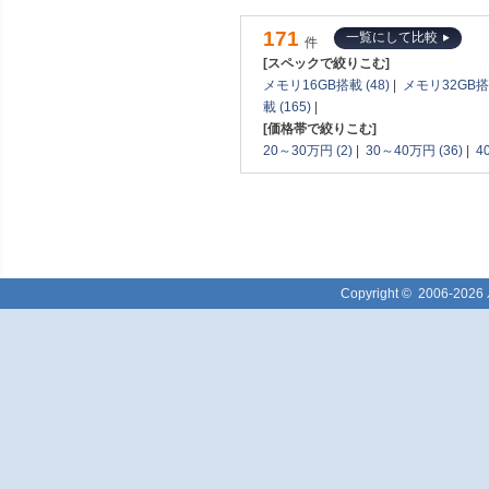
171
一覧にして比較
件
[スペックで絞りこむ]
メモリ16GB搭載 (48)
|
メモリ32GB搭載
載 (165)
|
[価格帯で絞りこむ]
20～30万円 (2)
|
30～40万円 (36)
|
4
Copyright ©
2006-2026