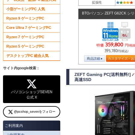
★
★
★
★
★
拡張性
小型ゲーミングPC 人気
BTOパソコン ZEFT G62CK シ
Ryzen 9 ゲーミングPC
Core Ultra 7 ゲーミングPC
Ryzen 7 ゲーミングPC
359,800
特価
円
(税抜
Ryzen 5 ゲーミングPC
395,780
円(税込)
デスクトップPC 総合人気
商品詳細
カスタマイズ・お
サイト内google検索：
ZEFT Gaming PC[送料無料
高速SSD
パソコンショップSEVEN
公式 X
@pcshop_sevenをフォロー
ご利用案内
ご利用案内