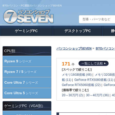
BTOパソコン・PC通販のパソコンショップSEVEN
ゲーミングPC
デスクトップPC
静
パソコンショップSEVEN
>
BTOパソコン
CPU別
Ryzen 9
シリーズ
171
一覧にして比較
件
[スペックで絞りこむ]
Ryzen 7 / 5
シリーズ
メモリ16GB搭載 (48)
|
メモリ32GB搭載
載 (11)
|
GeForce RTX5080搭載 (11)
Core Ultra 7
シリーズ
GeForce RTX5060搭載 (22)
|
GeForc
[価格帯で絞りこむ]
Core Ultra 5
シリーズ
20～30万円 (2)
|
30～40万円 (36)
|
4
ゲーミングPC（VGA別）