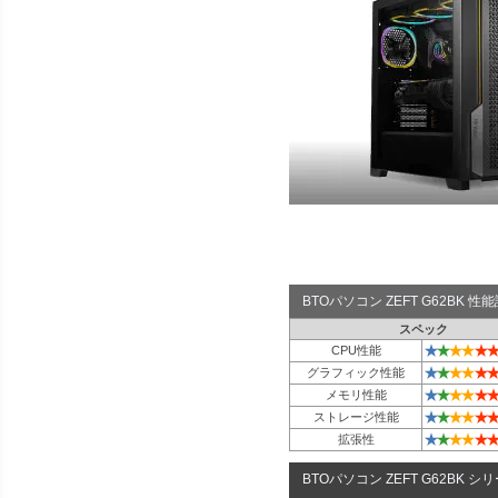
BTOパソコン ZEFT G62BK 
スペック
★
★
★
★
★
★
CPU性能
★
★
★
★
★
★
グラフィック性能
★
★
★
★
★
★
メモリ性能
★
★
★
★
★
★
ストレージ性能
★
★
★
★
★
★
拡張性
BTOパソコン ZEFT G62BK シ