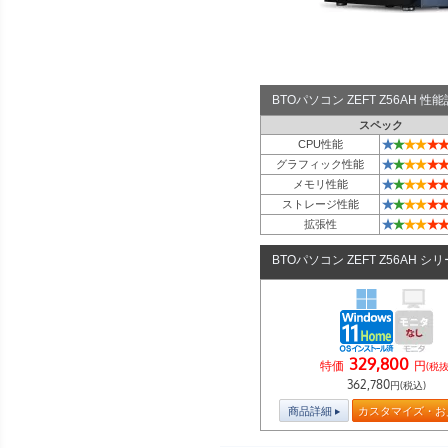
BTOパソコン ZEFT Z56AH 
スペック
★
★
★
★
★
★
CPU性能
★
★
★
★
★
★
グラフィック性能
★
★
★
★
★
★
メモリ性能
★
★
★
★
★
★
ストレージ性能
★
★
★
★
★
★
拡張性
BTOパソコン ZEFT Z56AH シ
329,800
特価
円
(税抜
362,780
円(税込)
商品詳細
カスタマイズ・お