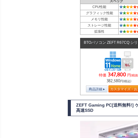
スペック
★
★
★
★
★
CPU性能
★
★
★
★
★
グラフィック性能
★
★
★
★
★
メモリ性能
★
★
★
★
★
ストレージ性能
★
★
★
★
★
拡張性
BTOパソコン ZEFT R67CQ シ
347,800
特価
円
(税抜
382,580
円(税込)
商品詳細
カスタマイズ・お
ZEFT Gaming PC[送料無料
高速SSD