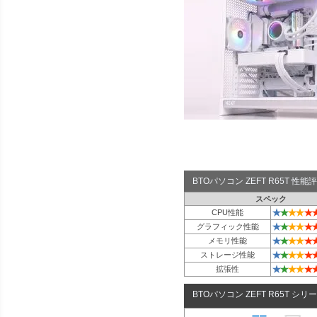
BTOパソコン ZEFT R65T 性
スペック
★
★
★
★
★
CPU性能
★
★
★
★
★
グラフィック性能
★
★
★
★
★
メモリ性能
★
★
★
★
★
ストレージ性能
★
★
★
★
★
拡張性
BTOパソコン ZEFT R65T シリ