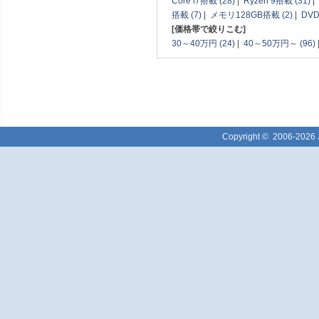
Core i7搭載 (28)
|
Ryzen 9搭載 (31)
|
搭載 (7)
|
メモリ128GB搭載 (2)
|
DV
[価格帯で絞りこむ]
30～40万円 (24)
|
40～50万円～ (96)
Copyright ©
2006-2026