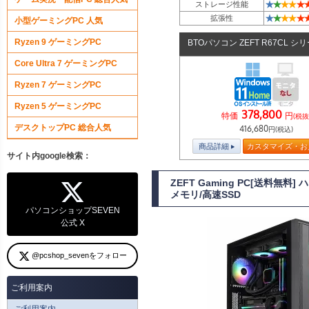
★
★
★
★
★
ストレージ性能
★
★
★
★
★
拡張性
小型ゲーミングPC 人気
Ryzen 9 ゲーミングPC
BTOパソコン ZEFT R67CL シ
Core Ultra 7 ゲーミングPC
Ryzen 7 ゲーミングPC
Ryzen 5 ゲーミングPC
378,800
特価
円
(税抜
デスクトップPC 総合人気
416,680
円(税込)
商品詳細
カスタマイズ・お
サイト内google検索：
ZEFT Gaming PC[送料無料
メモリ/高速SSD
パソコンショップSEVEN
公式 X
@pcshop_sevenをフォロー
ご利用案内
ご利用案内