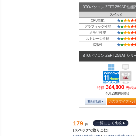
BTOパソコン ZEFT Z59AT 
スペック
★
★
★
★
★
CPU性能
★
★
★
★
★
グラフィック性能
★
★
★
★
★
メモリ性能
★
★
★
★
★
ストレージ性能
★
★
★
★
★
拡張性
BTOパソコン ZEFT Z59AT シ
364,800
特価
円
(税抜
401,280
円(税込)
商品詳細
カスタマイズ・お
179
一覧にして比較
件
[スペックで絞りこむ]