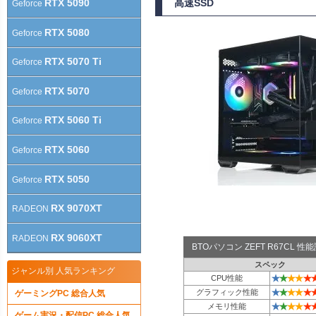
RTX 5090
高速SSD
Geforce
RTX 5080
Geforce
RTX 5070 Ti
Geforce
RTX 5070
Geforce
RTX 5060 Ti
Geforce
RTX 5060
Geforce
RTX 5050
Geforce
RX 9070XT
RADEON
RX 9060XT
RADEON
BTOパソコン ZEFT R67CL 
スペック
ジャンル別 人気ランキング
★
★
★
★
★
CPU性能
★
★
★
★
★
グラフィック性能
ゲーミングPC 総合人気
★
★
★
★
★
メモリ性能
ゲーム実況・配信PC 総合人気