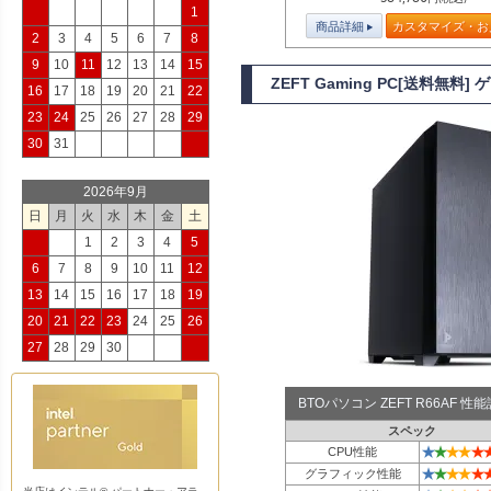
1
商品詳細
カスタマイズ・お
2
3
4
5
6
7
8
9
10
11
12
13
14
15
ZEFT Gaming PC[送料無料]
16
17
18
19
20
21
22
23
24
25
26
27
28
29
30
31
2026年9月
日
月
火
水
木
金
土
1
2
3
4
5
6
7
8
9
10
11
12
13
14
15
16
17
18
19
20
21
22
23
24
25
26
27
28
29
30
BTOパソコン ZEFT R66AF 
スペック
★
★
★
★
★
CPU性能
★
★
★
★
★
グラフィック性能