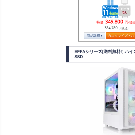
349,800
特価
円
(税抜
384,780
円(税込)
商品詳細
カスタマイズ・お
EFFAシリーズ[送料無料!] ハ
SSD