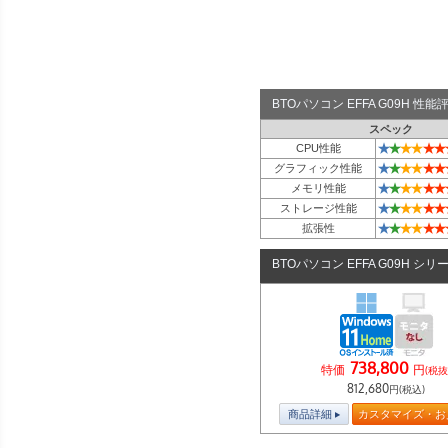
BTOパソコン EFFA G09H 性
スペック
★
★
★
★
★
★
CPU性能
★
★
★
★
★
★
グラフィック性能
★
★
★
★
★
★
メモリ性能
★
★
★
★
★
★
ストレージ性能
★
★
★
★
★
★
拡張性
BTOパソコン EFFA G09H シリ
738,800
特価
円
(税抜
812,680
円(税込)
商品詳細
カスタマイズ・お