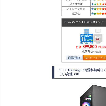
★
★
★
★
★
メモリ性能
★
★
★
★
★
ストレージ性能
★
★
★
★
★
拡張性
BTOパソコン EFFA G09B シリ
399,800
特価
円
(税抜
439,780
円(税込)
商品詳細
カスタマイズ・お
ZEFT Gaming PC[送料無料
モリ/高速SSD