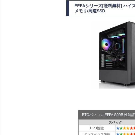
EFFAシリーズ[送料無料] ハイス
メモリ/高速SSD
BTOパソコン EFFA G09B 性
スペック
★
★
★
★
★
CPU性能
★
★
★
★
★
グラフィック性能