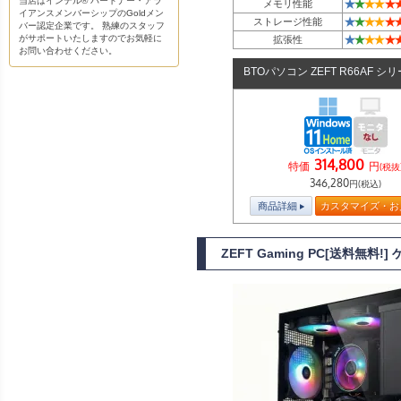
当店はインテル® パートナー・アラ
★
★
★
★
★
メモリ性能
イアンスメンバーシップのGoldメン
★
★
★
★
★
ストレージ性能
バー認定企業です。 熟練のスタッフ
★
★
★
★
★
がサポートいたしますのでお気軽に
拡張性
お問い合わせください。
BTOパソコン ZEFT R66AF シ
314,800
特価
円
(税抜
346,280
円(税込)
商品詳細
カスタマイズ・お
ZEFT Gaming PC[送料無料