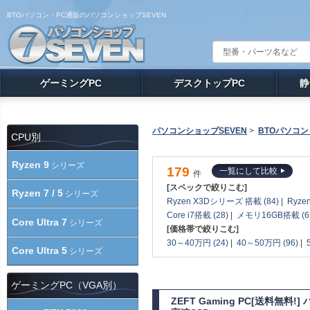
BTOパソコン・PC通販のパソコンショップSEVEN
ゲーミングPC
デスクトップPC
静
パソコンショップSEVEN
>
BTOパソコン
CPU別
Ryzen 9
シリーズ
179
一覧にして比較
件
[スペックで絞りこむ]
Ryzen 7 / 5
シリーズ
Ryzen X3Dシリーズ 搭載 (84)
|
Ryze
Core i7搭載 (28)
|
メモリ16GB搭載 (6
Core Ultra 7
シリーズ
[価格帯で絞りこむ]
30～40万円 (24)
|
40～50万円 (96)
|
Core Ultra 5
シリーズ
ゲーミングPC（VGA別）
ZEFT Gaming PC[送料無料