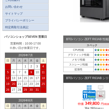
お問い合わせ
サイトマップ
プライバシーポリシー
特定商取引法表記
パソコンショップSEVEN 営業日
BTOパソコン ZEFT R63AB 
営業時間：10:00-17:00
スペック
※赤い日が休業日です。
★
★
★
★
★
CPU性能
★
★
★
★
★
グラフィック性能
2026年7月
★
★
★
★
★
メモリ性能
日
月
火
水
木
金
土
★
★
★
★
★
ストレージ性能
1
2
3
4
★
★
★
★
★
拡張性
5
6
7
8
9
10
11
12
13
14
15
16
17
18
BTOパソコン ZEFT R63AB シ
19
20
21
22
23
24
25
26
27
28
29
30
31
2026年8月
349,800
特価
円
(税抜
日
月
火
水
木
金
土
384,780
円(税込)