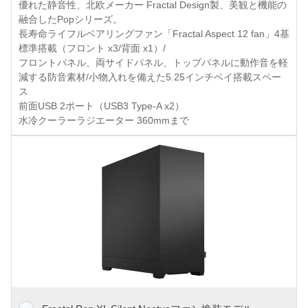
優れた静音性、北欧メーカー Fractal Design製、美観と機能の
融合したPopシリーズ。
長寿命ライフルベアリングファン「Fractal Aspect 12 fan」4基
標準搭載（フロント x3/背面 x1）/
フロントパネル、両サイドパネル、トップパネルに動作音を軽
減する防音素材/小物入れを備えた5.25インチベイ搭載スペー
ス
前面USB 2ポート（USB3 Type-A x2）
水冷クーラーラジエーター 360mmまで