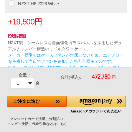
NZXT H6 2026 White
+19,500円
NZXT製、シームレスな曲面強化ガラスパネルを採用したデュ
アルチャンバー構造のミドルタワーケース。
メーカー標準ではケースファンが付属しないため、エアフロー
を考慮して当店でファンを追加した特別仕様モデルです。
120mm アドレサブルRGBファン4基（フロント 3基、リア 1
基） 標準搭載（ショップ追加）
台数：
円
合計(税込):
台
ツールレス設計とケーブルマネジメントチャネルにより、美し
く組み立てやすい内部レイアウトを実現。リアコネクト（BT
F/Project Zero）対応マザーボードにも対応。
ご注文
に進む
前面USB 3ポート（USB 3.2 Gen1 Type-A×2 / USB 3.2 Gen2x
2 Type-C×1）※Type-Cポート使用には対応マザーボードが必
要です。