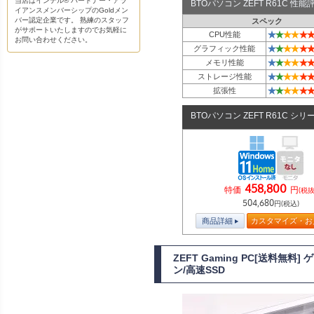
当店はインテル® パートナー・アラ
BTOパソコン ZEFT R61C 性
イアンスメンバーシップのGoldメン
バー認定企業です。 熟練のスタッフ
スペック
がサポートいたしますのでお気軽に
★
★
★
★
★
★
CPU性能
お問い合わせください。
★
★
★
★
★
★
グラフィック性能
★
★
★
★
★
★
メモリ性能
★
★
★
★
★
★
ストレージ性能
★
★
★
★
★
★
拡張性
BTOパソコン ZEFT R61C シリ
458,800
特価
円
(税抜
504,680
円(税込)
商品詳細
カスタマイズ・お
ZEFT Gaming PC[送料無
ン/高速SSD