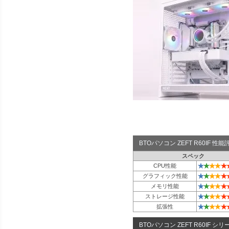
BTOパソコン ZEFT R60IF 
スペック
★
★
★
★
★
CPU性能
★
★
★
★
★
グラフィック性能
★
★
★
★
★
メモリ性能
★
★
★
★
★
ストレージ性能
★
★
★
★
★
拡張性
BTOパソコン ZEFT R60IF シリ