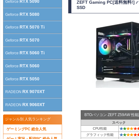
RTX 5090
Geforce
ZEFT Gaming PC[送料無
SSD
RTX 5080
Geforce
RTX 5070 Ti
Geforce
RTX 5070
Geforce
RTX 5060 Ti
Geforce
RTX 5060
Geforce
RTX 5050
Geforce
RX 9070XT
RADEON
RX 9060XT
RADEON
BTOパソコン ZEFT Z59AW 
ジャンル別 人気ランキング
スペック
★
★
★
★
★
CPU性能
ゲーミングPC 総合人気
★
★
★
★
★
グラフィック性能
ゲーム実況・配信PC 総合人気