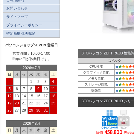
お問い合わせ
サイトマップ
プライバシーポリシー
特定商取引法表記
パソコンショップSEVEN 営業日
BTOパソコン ZEFT R61D 性
営業時間：10:00-17:00
※赤い日が休業日です。
スペック
★
★
★
★
★
CPU性能
2026年7月
★
★
★
★
★
グラフィック性能
日
月
火
水
木
金
土
★
★
★
★
★
メモリ性能
1
2
3
4
★
★
★
★
★
ストレージ性能
5
6
7
8
9
10
11
★
★
★
★
★
拡張性
12
13
14
15
16
17
18
BTOパソコン ZEFT R61D シリ
19
20
21
22
23
24
25
26
27
28
29
30
31
2026年8月
日
月
火
水
木
金
土
458,800
特価
円
(税抜