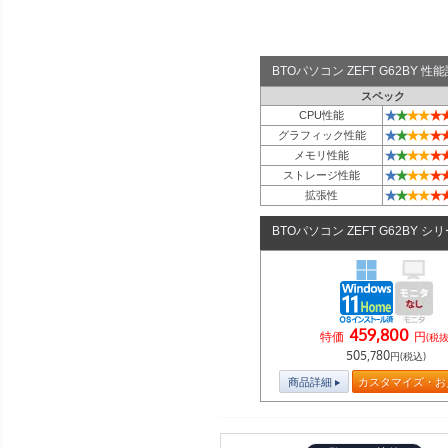
BTOパソコン ZEFT G62BY 
スペック
★
★
★
★
★
CPU性能
★
★
★
★
★
グラフィック性能
★
★
★
★
★
メモリ性能
★
★
★
★
★
ストレージ性能
★
★
★
★
★
拡張性
BTOパソコン ZEFT G62BY シ
459,800
特価
円
(税抜
505,780
円(税込)
商品詳細
カスタマイズ・お