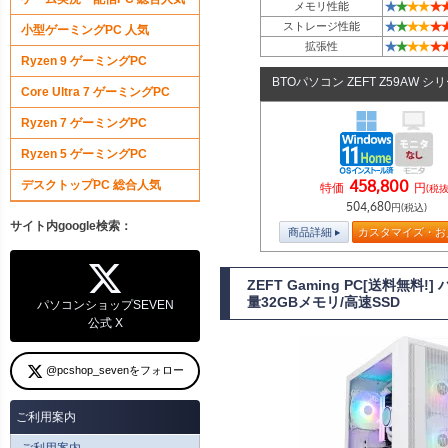
★
★
★
★
★
メモリ性能
★
★
★
★
★
ストレージ性能
小型ゲーミングPC 人気
★
★
★
★
★
拡張性
Ryzen 9 ゲーミングPC
BTOパソコン ZEFT Z59AW シ
Core Ultra 7 ゲーミングPC
Ryzen 7 ゲーミングPC
Ryzen 5 ゲーミングPC
458,800
デスクトップPC 総合人気
特価
円
(税抜
504,680
円(税込)
サイト内google検索：
商品詳細
カスタマイズ・お
ZEFT Gaming PC[送料無
量32GBメモリ/高速SSD
パソコンショップSEVEN
公式 X
@pcshop_sevenをフォロー
ご利用案内
ご利用案内