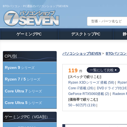
BTOパソコン・PC通販のパソコンショップSEVEN
ゲーミングPC
デスクトップPC
静
パソコンショップSEVEN
>
BTOパソコン
CPU別
Ryzen 9
シリーズ
119
一覧にして比較
件
[スペックで絞りこむ]
Ryzen 7 / 5
シリーズ
Ryzen X3Dシリーズ 搭載 (58)
|
Ryze
Core i7搭載 (26)
|
DVDドライブ付(16
Core Ultra 7
シリーズ
GeForce RTX5060搭載 (2)
|
Radeon 
[価格帯で絞りこむ]
Core Ultra 5
シリーズ
50～60万円 (119)
|
ゲーミングPC（VGA別）