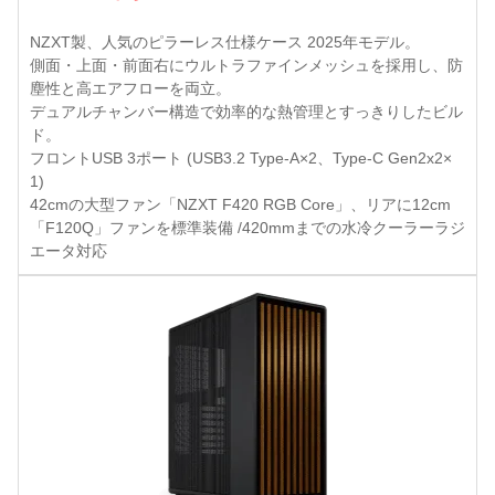
NZXT製、人気のピラーレス仕様ケース 2025年モデル。
側面・上面・前面右にウルトラファインメッシュを採用し、防
塵性と高エアフローを両立。
デュアルチャンバー構造で効率的な熱管理とすっきりしたビル
ド。
フロントUSB 3ポート (USB3.2 Type-A×2、Type-C Gen2x2×
1)
42cmの大型ファン「NZXT F420 RGB Core」、リアに12cm
「F120Q」ファンを標準装備 /420mmまでの水冷クーラーラジ
エータ対応