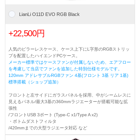
LianLi O11D EVO RGB Black
+22,500円
人気のピラーレスケース、ケース上下にL字形のRGBストリッ
プを配置したハイエンドPCケース。
メーカー標準ではケースファンが付属しないため、エアフロー
を考慮して当店でファンを追加した特別仕様モデルです。
120mm アドレサブルRGBファン 4基(フロント 3基 リア 1基)
標準搭載（ショップ追加）
フロントと左サイドにガラスパネルを採用、中がシームレスに
見えるパネル/最大3基の360mmラジエーターが搭載可能な拡
張性
/フロントUSB 3ポート (Type-C x1/Type A x2)
・ボトムダストフィルタ
/420mmまでの大型ラジエータ対応 など