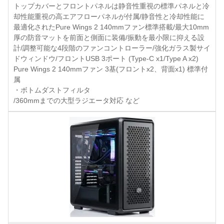
トップカバーとフロントパネルは静音性重視の標準パネルと冷
却性能重視の高エアフローパネルが付属/静音性と冷却性能に
最適化されたPure Wings 2 140mmファン標準搭載/最大10mm
厚の防音マットを前面と側面に装備/振動を最小限に抑える設
計/調整可能な4段階のファンコントローラー/強化ガラス製サイ
ドウィンドウ/フロントUSB 3ポート (Type-C x1/Type A x2)
Pure Wings 2 140mmファン 3基(フロントx2、背面x1) 標準付
属
・ボトムダストフィルタ
/360mmまでの大型ラジエータ対応 など