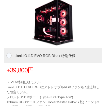
LianLi O11D EVO RGB Black 特別仕様
+39,800円
SEVEN特別仕様モデル
LianLi O11D EVO RGBにアドレサブルRGBファンを7基追加し
た限定モデル。
フロントUSB 3ポート (Type-C x1/Type A x2)
120mm RGBケースファン CoolerMaster Halo2 7基(フロントx