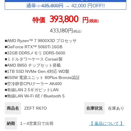
通常：
435,800
円
→
42,000
円OFF!!
393,800
特価
円
(税抜)
433,180
円
(税込)
■AMD Ryzen™ 7 9800X3D プロセッサ
■GeForce RTX™ 5060Ti 16GB
■32GB DDR5メモリ DDR5-5600
■ミドルタワーケース Corsair製
■AMD B850 チップセット搭載
■1TB SSD NVMe Gen.4対応 WD製
■650W 電源ユニット 80Plus Bronze認証
■空冷静音CPUクーラー AK400
■有線LAN 2.5ギガビットLAN
■無線LAN Wi-Fi 6E / Bluetooth 5
商品名
ZEFT R67O
在庫状況
在庫あり
納期
1～4営業日で出荷
【 返品について 】