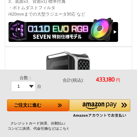
3、底面x3、背面x1) 標準付属
・ボトムダストフィルタ
/420mmまでの大型ラジエータ対応 など
台数：
円
合計(税込):
台
ご注文
に進む
CoolerMaster COSMOS ALPHA