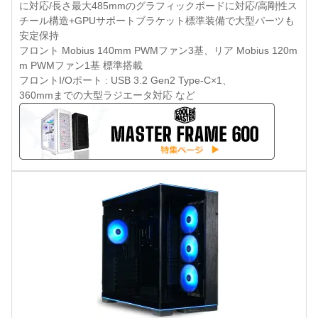
に対応/長さ最大485mmのグラフィックボードに対応/高剛性ス
チール構造+GPUサポートブラケット標準装備で大型パーツも
安定保持
フロント Mobius 140mm PWMファン3基、リア Mobius 120m
m PWMファン1基 標準搭載
フロントI/Oポート : USB 3.2 Gen2 Type-C×1、
360mmまでの大型ラジエータ対応 など