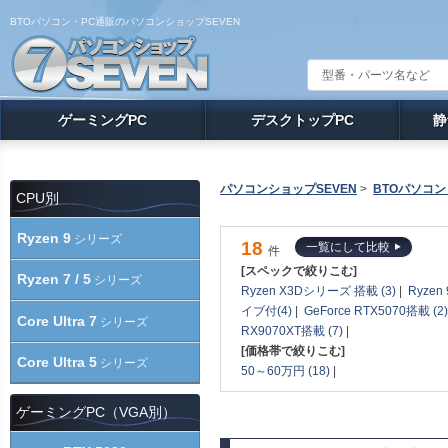
BTOパソコン・PC通販のパソコンショップSEVEN
ゲーミングPC
デスクトップPC
静
パソコンショップSEVEN
>
BTOパソコン
CPU別
Ryzen 9
シリーズ
18
一覧にして比較
件
[スペックで絞りこむ]
Ryzen 7 / 5
シリーズ
Ryzen X3Dシリーズ 搭載 (3)
|
Ryzen
イブ付(4)
|
GeForce RTX5070搭載 (2)
Core Ultra 7
シリーズ
RX9070XT搭載 (7)
|
[価格帯で絞りこむ]
Core Ultra 5
シリーズ
50～60万円 (18)
|
ゲーミングPC（VGA別）