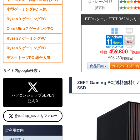
★
★
★
★
★
★
ストレージ性能
★
★
★
★
★
★
拡張性
小型ゲーミングPC 人気
Ryzen 9 ゲーミングPC
BTOパソコン ZEFT R62M シリ
Core Ultra 7 ゲーミングPC
Ryzen 7 ゲーミングPC
Ryzen 5 ゲーミングPC
459,800
特価
円
(税抜
デスクトップPC 総合人気
505,780
円(税込)
商品詳細
カスタマイズ・お
サイト内google検索：
ZEFT Gaming PC[送料無料
SSD
パソコンショップSEVEN
公式 X
@pcshop_sevenをフォロー
ご利用案内
ご利用案内