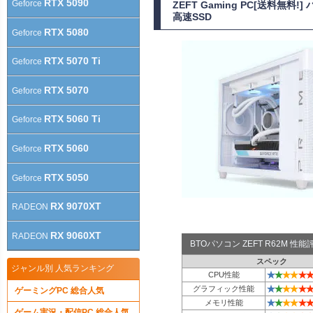
RTX 5090
Geforce
ZEFT Gaming PC[送料無料
高速SSD
RTX 5080
Geforce
RTX 5070 Ti
Geforce
RTX 5070
Geforce
RTX 5060 Ti
Geforce
RTX 5060
Geforce
RTX 5050
Geforce
RX 9070XT
RADEON
RX 9060XT
RADEON
BTOパソコン ZEFT R62M 
スペック
ジャンル別 人気ランキング
★
★
★
★
★
★
CPU性能
★
★
★
★
★
★
グラフィック性能
ゲーミングPC 総合人気
★
★
★
★
★
★
メモリ性能
ゲーム実況・配信PC 総合人気