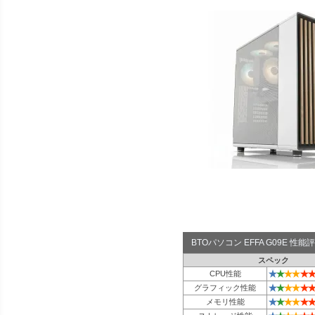
BTOパソコン EFFA G09E 性
スペック
★
★
★
★
★
★
CPU性能
★
★
★
★
★
★
グラフィック性能
★
★
★
★
★
★
メモリ性能