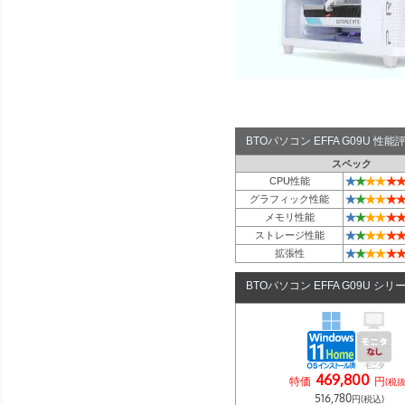
BTOパソコン EFFA G09U 性
スペック
★
★
★
★
★
★
CPU性能
★
★
★
★
★
★
グラフィック性能
★
★
★
★
★
★
メモリ性能
★
★
★
★
★
★
ストレージ性能
★
★
★
★
★
★
拡張性
BTOパソコン EFFA G09U シリ
469,800
特価
円
(税抜
516,780
円(税込)