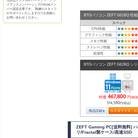
当店はインテル® パートナー・アラ
イアンスメンバーシップのGoldメン
バー認定企業です。 熟練のスタッフ
がサポートいたしますのでお気軽に
BTOパソコン ZEFT G62BQ 
お問い合わせください。
スペック
★
★
★
★
★
★
CPU性能
★
★
★
★
★
★
グラフィック性能
★
★
★
★
★
★
メモリ性能
★
★
★
★
★
★
ストレージ性能
★
★
★
★
★
★
拡張性
BTOパソコン ZEFT G62BQ シ
467,800
特価
円
(税抜
514,580
円(税込)
商品詳細
カスタマイズ・お
ZEFT Gaming PC[送料無
リ/Fractal製ケース/高速SSD