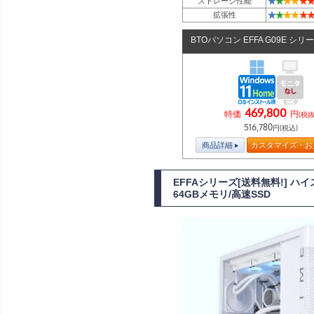
★
★
★
★
★
★
ストレージ性能
★
★
★
★
★
★
拡張性
BTOパソコン EFFA G09E シリ
469,800
特価
円
(税抜
516,780
円(税込)
商品詳細
カスタマイズ・お
EFFAシリーズ[送料無料!] ハ
64GBメモリ/高速SSD