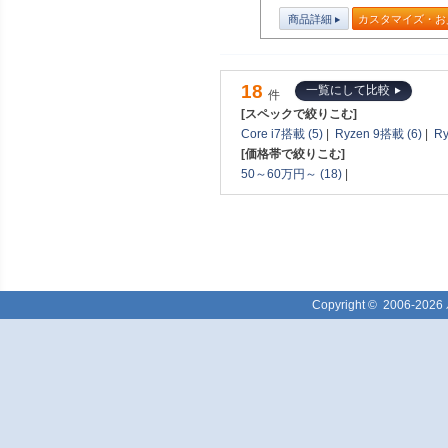
商品詳細
カスタマイズ・お
18
一覧にして比較
件
[スペックで絞りこむ]
Core i7搭載 (5)
|
Ryzen 9搭載 (6)
|
Ry
[価格帯で絞りこむ]
50～60万円～ (18)
|
Copyright ©
2006-2026