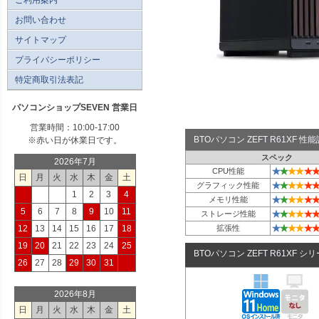
お問い合わせ
サイトマップ
プライバシーポリシー
特定商取引法表記
パソコンショップSEVEN 営業日
営業時間：10:00-17:00
BTOパソコン ZEFT R61XF 
※赤い日が休業日です。
スペック
2026年7月
★
★
★
★
★
★
CPU性能
日
月
火
水
木
金
土
★
★
★
★
★
★
グラフィック性能
1
2
3
4
★
★
★
★
★
★
メモリ性能
5
6
7
8
9
10
11
★
★
★
★
★
★
ストレージ性能
★
★
★
★
★
★
12
13
14
15
16
17
18
拡張性
19
20
21
22
23
24
25
BTOパソコン ZEFT R61XF シ
26
27
28
29
30
31
2026年8月
日
月
火
水
木
金
土