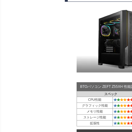
BTOパソコン ZEFT Z55XH 
スペック
★
★
★
★
★
CPU性能
★
★
★
★
★
グラフィック性能
★
★
★
★
★
メモリ性能
★
★
★
★
★
ストレージ性能
★
★
★
★
★
拡張性