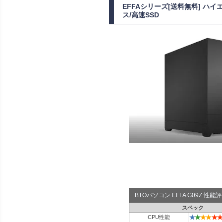
EFFAシリーズ[送料無料] ハイエ
ス/高速SSD
BTOパソコン EFFA G09Z 性
スペック
★
★
★
★
★
★
CPU性能