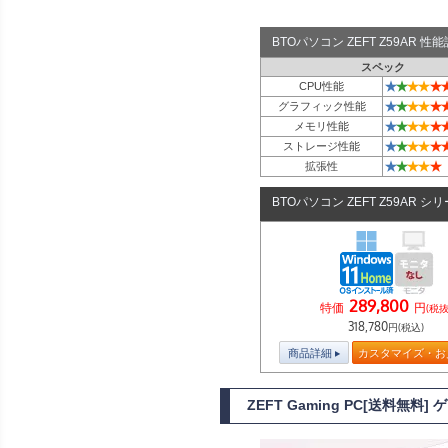
BTOパソコン ZEFT Z59AR 
スペック
★
★
★
★
★
CPU性能
★
★
★
★
★
グラフィック性能
★
★
★
★
★
メモリ性能
★
★
★
★
★
ストレージ性能
★
★
★
★
★
拡張性
BTOパソコン ZEFT Z59AR シ
289,800
特価
円
(税抜
318,780
円(税込)
商品詳細
カスタマイズ・お
ZEFT Gaming PC[送料無料