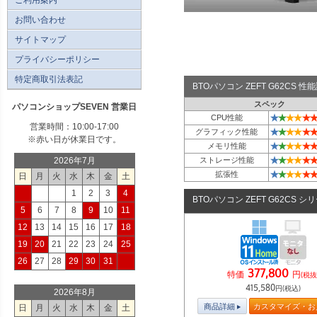
お問い合わせ
サイトマップ
プライバシーポリシー
特定商取引法表記
BTOパソコン ZEFT G62CS 
スペック
パソコンショップSEVEN 営業日
★
★
★
★
★
★
CPU性能
営業時間：10:00-17:00
★
★
★
★
★
★
グラフィック性能
※赤い日が休業日です。
★
★
★
★
★
★
メモリ性能
★
★
★
★
★
★
2026年7月
ストレージ性能
★
★
★
★
★
★
拡張性
日
月
火
水
木
金
土
1
2
3
4
BTOパソコン ZEFT G62CS シ
5
6
7
8
9
10
11
12
13
14
15
16
17
18
19
20
21
22
23
24
25
26
27
28
29
30
31
377,800
特価
円
(税抜
415,580
円(税込)
2026年8月
商品詳細
カスタマイズ・お
日
月
火
水
木
金
土