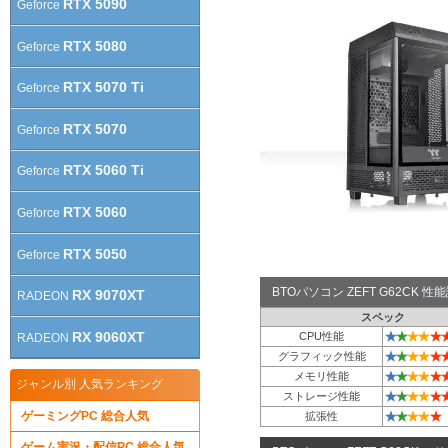
RTX 5090
Geforce
RTX 5080
Geforce
RTX 5070 Ti
Geforce
RTX 5070
Geforce
RTX 5060 Ti
Geforce
RTX 5060
Geforce
RTX 5050
Geforce
BTOパソコン ZEFT G62CK 
RX 9070XT
RADEON
スペック
★
★
★
★
★
RX 9060XT
CPU性能
RADEON
★
★
★
★
★
グラフィック性能
★
★
★
★
★
メモリ性能
ジャンル別 人気ランキング
★
★
★
★
★
ストレージ性能
★
★
★
★
★
ゲーミングPC 総合人気
拡張性
ゲーム実況・配信PC 総合人気