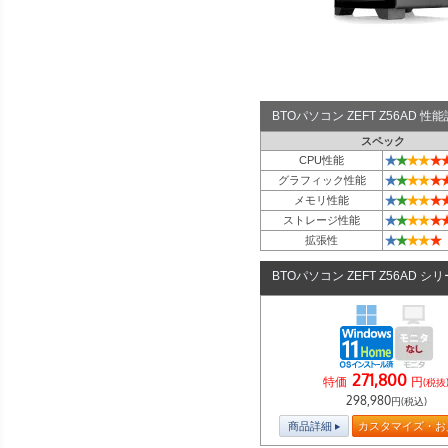
BTOパソコン ZEFT Z56AD 
スペック
★
★
★
★
★
CPU性能
★
★
★
★
★
グラフィック性能
★
★
★
★
★
メモリ性能
★
★
★
★
★
ストレージ性能
★
★
★
★
★
拡張性
BTOパソコン ZEFT Z56AD シ
271,800
特価
円
(税抜
298,980
円(税込)
商品詳細
カスタマイズ・お