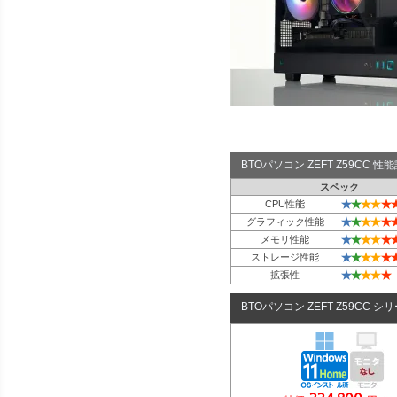
BTOパソコン ZEFT Z59CC 
スペック
★
★
★
★
★
CPU性能
★
★
★
★
★
グラフィック性能
★
★
★
★
★
メモリ性能
★
★
★
★
★
ストレージ性能
★
★
★
★
★
拡張性
BTOパソコン ZEFT Z59CC シ