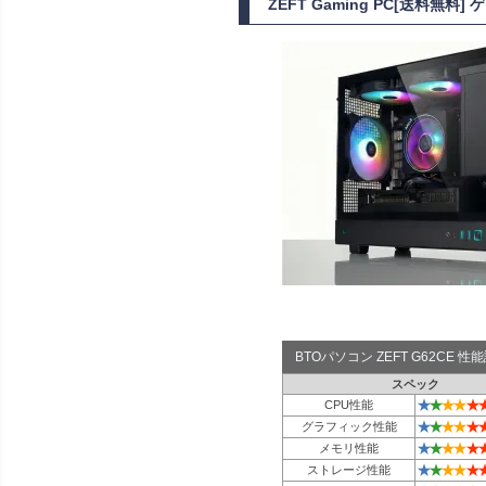
ZEFT Gaming PC[送料無料
BTOパソコン ZEFT G62CE 
スペック
★
★
★
★
★
CPU性能
★
★
★
★
★
グラフィック性能
★
★
★
★
★
メモリ性能
★
★
★
★
★
ストレージ性能