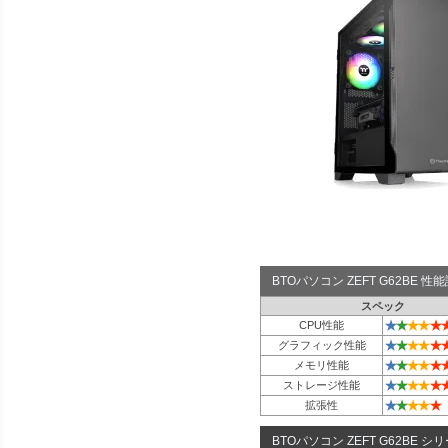
BTOパソコン ZEFT G62BE 
スペック
★
★
★
★
★
CPU性能
★
★
★
★
★
グラフィック性能
★
★
★
★
★
メモリ性能
★
★
★
★
★
ストレージ性能
★
★
★
★
★
拡張性
BTOパソコン ZEFT G62BE シ