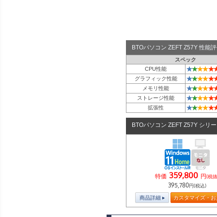
BTOパソコン ZEFT Z57Y 性
スペック
★
★
★
★
★
CPU性能
★
★
★
★
★
グラフィック性能
★
★
★
★
★
メモリ性能
★
★
★
★
★
ストレージ性能
★
★
★
★
★
拡張性
BTOパソコン ZEFT Z57Y シリ
359,800
特価
円
(税抜
395,780
円(税込)
商品詳細
カスタマイズ・お