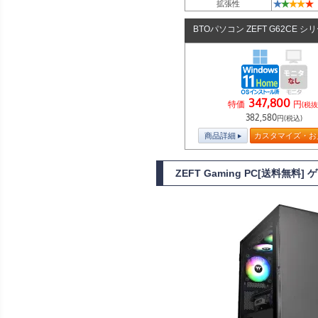
★
★
★
★
★
拡張性
BTOパソコン ZEFT G62CE シ
347,800
特価
円
(税抜
382,580
円(税込)
商品詳細
カスタマイズ・お
ZEFT Gaming PC[送料無料