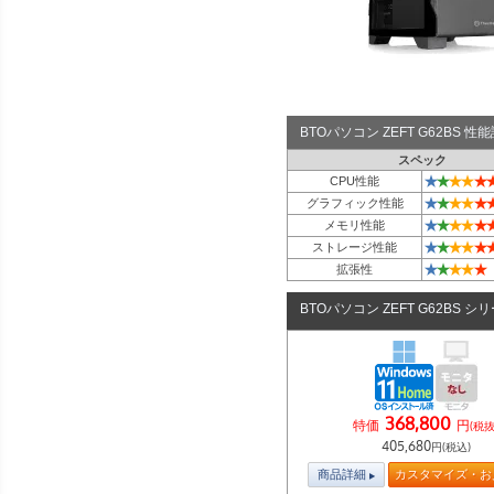
BTOパソコン ZEFT G62BS 
スペック
★
★
★
★
★
CPU性能
★
★
★
★
★
グラフィック性能
★
★
★
★
★
メモリ性能
★
★
★
★
★
ストレージ性能
★
★
★
★
★
拡張性
BTOパソコン ZEFT G62BS シ
368,800
特価
円
(税抜
405,680
円(税込)
商品詳細
カスタマイズ・お