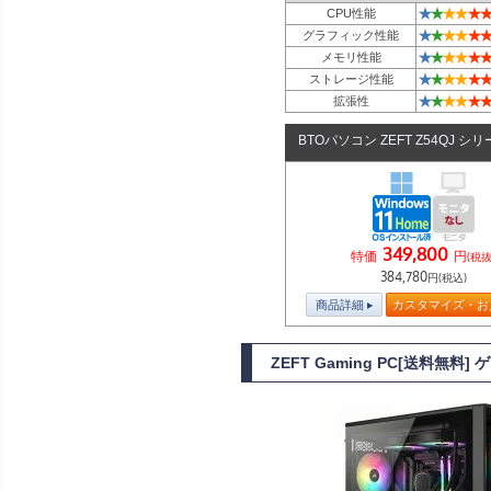
★
★
★
★
★
★
CPU性能
★
★
★
★
★
★
グラフィック性能
★
★
★
★
★
★
メモリ性能
★
★
★
★
★
★
ストレージ性能
★
★
★
★
★
★
拡張性
BTOパソコン ZEFT Z54QJ シ
349,800
特価
円
(税抜
384,780
円(税込)
商品詳細
カスタマイズ・お
ZEFT Gaming PC[送料無料