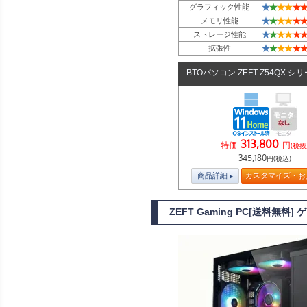
★
★
★
★
★
★
グラフィック性能
★
★
★
★
★
★
メモリ性能
★
★
★
★
★
★
ストレージ性能
★
★
★
★
★
★
拡張性
BTOパソコン ZEFT Z54QX シ
313,800
特価
円
(税抜
345,180
円(税込)
商品詳細
カスタマイズ・お
ZEFT Gaming PC[送料無料