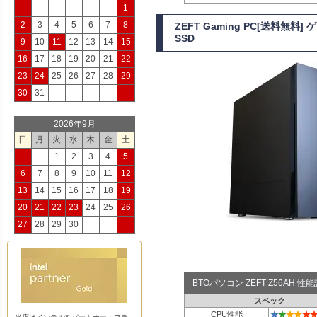
1
2
3
4
5
6
7
8
ZEFT Gaming PC[送料無料
SSD
9
10
11
12
13
14
15
16
17
18
19
20
21
22
23
24
25
26
27
28
29
30
31
2026年9月
日
月
火
水
木
金
土
1
2
3
4
5
6
7
8
9
10
11
12
13
14
15
16
17
18
19
20
21
22
23
24
25
26
27
28
29
30
BTOパソコン ZEFT Z56AH 
スペック
★
★
★
★
★
★
CPU性能