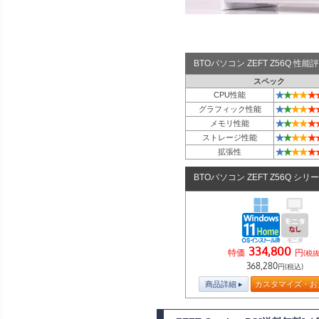
BTOパソコン ZEFT Z56Q 性
スペック
★
★
★
★
★
CPU性能
★
★
★
★
★
グラフィック性能
★
★
★
★
★
メモリ性能
★
★
★
★
★
ストレージ性能
★
★
★
★
★
拡張性
BTOパソコン ZEFT Z56Q シリ
334,800
特価
円
(税抜
368,280
円(税込)
商品詳細
カスタマイズ・お