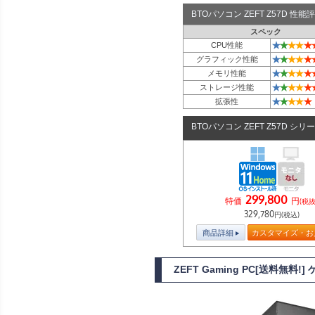
BTOパソコン ZEFT Z57D 性
スペック
★
★
★
★
★
CPU性能
★
★
★
★
★
グラフィック性能
★
★
★
★
★
メモリ性能
★
★
★
★
★
ストレージ性能
★
★
★
★
★
拡張性
BTOパソコン ZEFT Z57D シリ
299,800
特価
円
(税抜
329,780
円(税込)
商品詳細
カスタマイズ・お
ZEFT Gaming PC[送料無