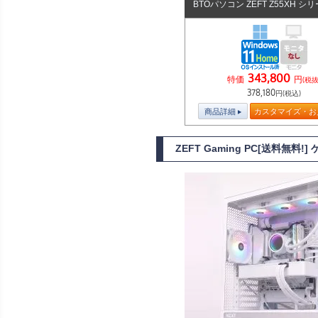
BTOパソコン ZEFT Z55XH シ
343,800
特価
円
(税抜
378,180
円(税込)
商品詳細
カスタマイズ・お
ZEFT Gaming PC[送料無料