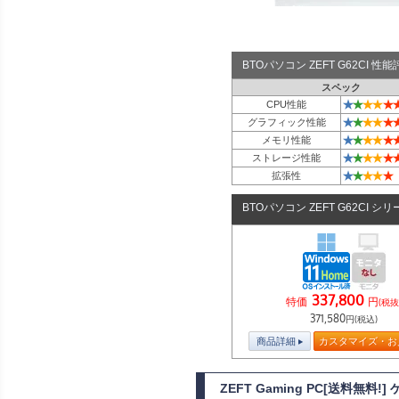
BTOパソコン ZEFT G62CI 
スペック
★
★
★
★
★
CPU性能
★
★
★
★
★
グラフィック性能
★
★
★
★
★
メモリ性能
★
★
★
★
★
ストレージ性能
★
★
★
★
★
拡張性
BTOパソコン ZEFT G62CI シ
337,800
特価
円
(税抜
371,580
円(税込)
商品詳細
カスタマイズ・お
ZEFT Gaming PC[送料無