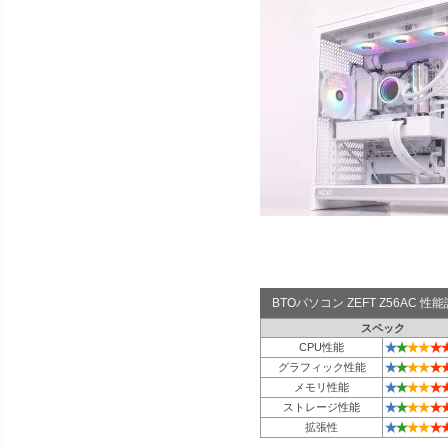
BTOパソコン ZEFT Z56AC 
スペック
★
★
★
★
★
CPU性能
★
★
★
★
★
グラフィック性能
★
★
★
★
★
メモリ性能
★
★
★
★
★
ストレージ性能
★
★
★
★
★
拡張性