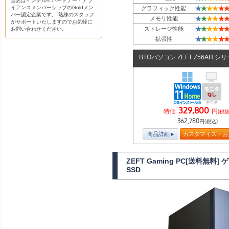
当店はインテル® パートナー・アラ
★
★
★
★
★
★
イアンスメンバーシップのGoldメン
グラフィック性能
バー認定企業です。 熟練のスタッフ
★
★
★
★
★
★
メモリ性能
がサポートいたしますのでお気軽に
★
★
★
★
★
★
ストレージ性能
お問い合わせください。
★
★
★
★
★
★
拡張性
BTOパソコン ZEFT Z56AH シ
329,800
特価
円
(税抜
362,780
円(税込)
商品詳細
カスタマイズ・お
ZEFT Gaming PC[送料無料
SSD