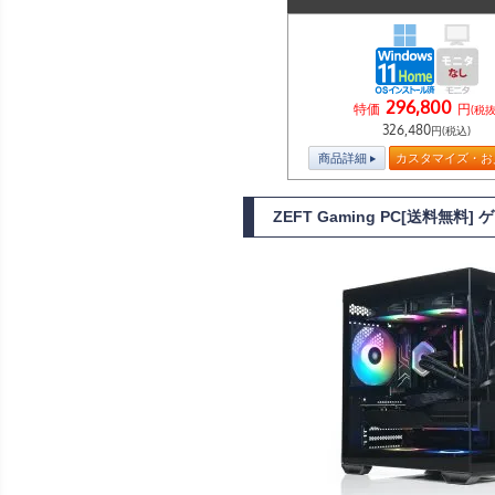
296,800
特価
円
(税抜
326,480
円(税込)
商品詳細
カスタマイズ・お
ZEFT Gaming PC[送料無料