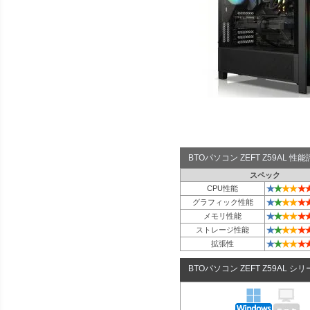
BTOパソコン ZEFT Z59AL 
スペック
★
★
★
★
★
CPU性能
★
★
★
★
★
グラフィック性能
★
★
★
★
★
メモリ性能
★
★
★
★
★
ストレージ性能
★
★
★
★
★
拡張性
BTOパソコン ZEFT Z59AL シ