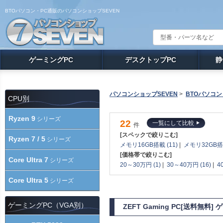
BTOパソコン・PC通販のパソコンショップSEVEN
ゲーミングPC
デスクトップPC
静
パソコンショップSEVEN
>
BTOパソコン
CPU別
Ryzen 9
シリーズ
22
一覧にして比較
件
[スペックで絞りこむ]
Ryzen 7 / 5
シリーズ
メモリ16GB搭載 (11)
|
メモリ32GB搭載
[価格帯で絞りこむ]
Core Ultra 7
シリーズ
20～30万円 (1)
|
30～40万円 (16)
|
4
Core Ultra 5
シリーズ
ゲーミングPC（VGA別）
ZEFT Gaming PC[送料無料