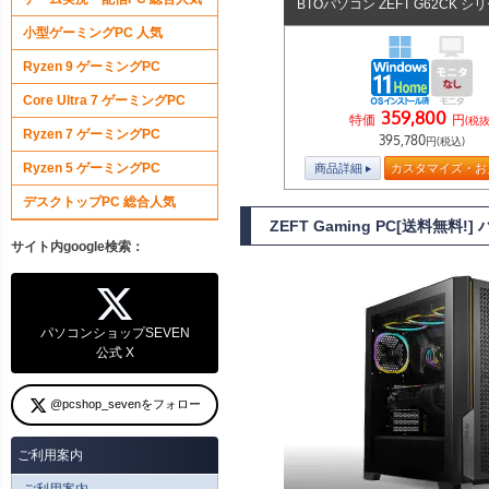
BTOパソコン ZEFT G62CK シ
小型ゲーミングPC 人気
Ryzen 9 ゲーミングPC
Core Ultra 7 ゲーミングPC
359,800
特価
円
(税抜
Ryzen 7 ゲーミングPC
395,780
円(税込)
Ryzen 5 ゲーミングPC
商品詳細
カスタマイズ・お
デスクトップPC 総合人気
ZEFT Gaming PC[送料無
サイト内google検索：
パソコンショップSEVEN
公式 X
@pcshop_sevenをフォロー
ご利用案内
ご利用案内