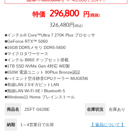
296,800
特価
円
(税抜)
326,480
円
(税込)
■インテル® Core™Ultra 7 270K Plus プロセッサ
■GeForce RTX™ 5060
■16GB DDR5メモリ DDR5-5600
■マイクロタワーケース
■インテル B860 チップセット搭載
■1TB SSD NVMe Gen.4対応 WD製
■650W 電源ユニット 80Plus Bronze認証
■ハイエンド空冷静音CPUクーラー MUGEN6
■有線LAN 2.5ギガビットLAN
■無線LAN Wi-Fi 6E / Bluetooth 5
■Windows11 Home プレインストール
商品名
ZEFT G62BE
在庫状況
在庫あり
納期
1～4営業日で出荷
【 返品について 】