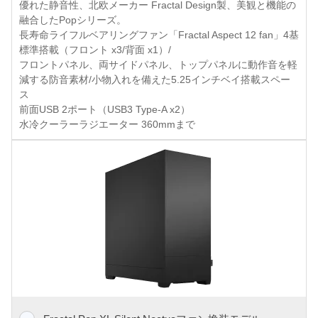
優れた静音性、北欧メーカー Fractal Design製、美観と機能の
融合したPopシリーズ。
長寿命ライフルベアリングファン「Fractal Aspect 12 fan」4基
標準搭載（フロント x3/背面 x1）/
フロントパネル、両サイドパネル、トップパネルに動作音を軽
減する防音素材/小物入れを備えた5.25インチベイ搭載スペー
ス
前面USB 2ポート（USB3 Type-A x2）
水冷クーラーラジエーター 360mmまで