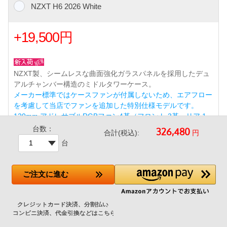
NZXT H6 2026 White
+19,500円
NZXT製、シームレスな曲面強化ガラスパネルを採用したデュ
アルチャンバー構造のミドルタワーケース。
メーカー標準ではケースファンが付属しないため、エアフロー
を考慮して当店でファンを追加した特別仕様モデルです。
120mm アドレサブルRGBファン4基（フロント 3基、リア 1
基） 標準搭載（ショップ追加）
台数：
円
合計(税込):
台
ツールレス設計とケーブルマネジメントチャネルにより、美し
く組み立てやすい内部レイアウトを実現。リアコネクト（BT
F/Project Zero）対応マザーボードにも対応。
ご注文
に進む
前面USB 3ポート（USB 3.2 Gen1 Type-A×2 / USB 3.2 Gen2x
2 Type-C×1）※Type-Cポート使用には対応マザーボードが必
要です。