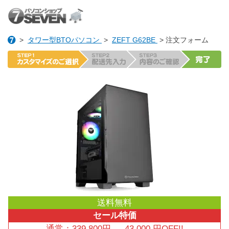
>
タワー型BTOパソコン
>
ZEFT G62BE
> 注文フォーム
送料無料
セール特価
通常：
339,800
円
→
43,000
円OFF!!