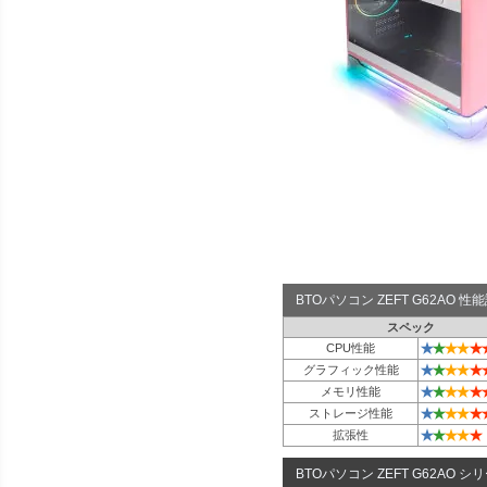
BTOパソコン ZEFT G62AO 
スペック
★
★
★
★
★
CPU性能
★
★
★
★
★
グラフィック性能
★
★
★
★
★
メモリ性能
★
★
★
★
★
ストレージ性能
★
★
★
★
★
拡張性
BTOパソコン ZEFT G62AO シ