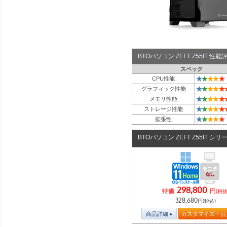
BTOパソコン ZEFT Z55IT 
スペック
★
★
★
★
★
CPU性能
★
★
★
★
★
グラフィック性能
★
★
★
★
★
メモリ性能
★
★
★
★
★
ストレージ性能
★
★
★
★
★
拡張性
BTOパソコン ZEFT Z55IT シリ
298,800
特価
円
(税抜
328,680
円(税込)
商品詳細
カスタマイズ・お