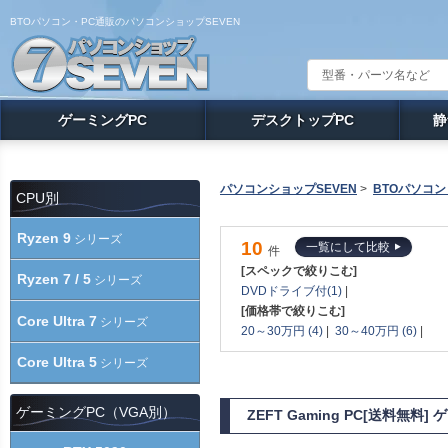
BTOパソコン・PC通販のパソコンショップSEVEN
ゲーミングPC
デスクトップPC
静
パソコンショップSEVEN
>
BTOパソコン
CPU別
Ryzen 9
シリーズ
10
一覧にして比較
件
[スペックで絞りこむ]
Ryzen 7 / 5
シリーズ
DVDドライブ付(1)
|
[価格帯で絞りこむ]
Core Ultra 7
シリーズ
20～30万円 (4)
|
30～40万円 (6)
|
Core Ultra 5
シリーズ
ゲーミングPC（VGA別）
ZEFT Gaming PC[送料無料