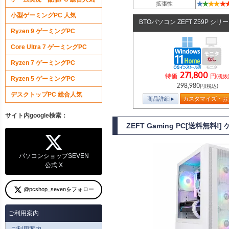
★
★
★
★
★
拡張性
小型ゲーミングPC 人気
BTOパソコン ZEFT Z59P シリ
Ryzen 9 ゲーミングPC
Core Ultra 7 ゲーミングPC
Ryzen 7 ゲーミングPC
271,800
特価
円
(税抜
Ryzen 5 ゲーミングPC
298,980
円(税込)
デスクトップPC 総合人気
商品詳細
カスタマイズ・お
サイト内google検索：
ZEFT Gaming PC[送料無料
パソコンショップSEVEN
公式 X
@pcshop_sevenをフォロー
ご利用案内
ご利用案内