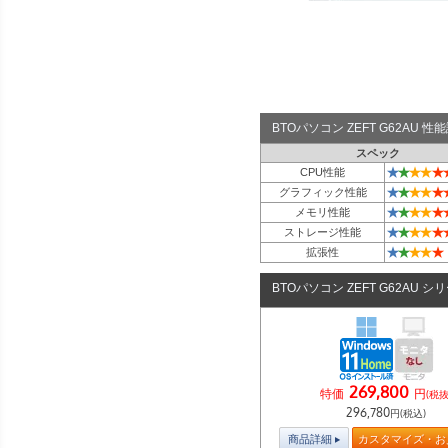
BTOパソコン ZEFT G62AU 
スペック
★
★
★
★
★
CPU性能
★
★
★
★
★
グラフィック性能
★
★
★
★
★
メモリ性能
★
★
★
★
★
ストレージ性能
★
★
★
★
★
拡張性
BTOパソコン ZEFT G62AU シ
269,800
特価
円
(税抜
296,780
円(税込)
商品詳細
カスタマイズ・お