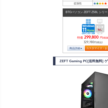
★
★
★
★
★
拡張性
BTOパソコン ZEFT Z58L シリ
299,800
特価
円
(税抜
329,780
円(税込)
商品詳細
カスタマイズ・お
ZEFT Gaming PC[送料無料