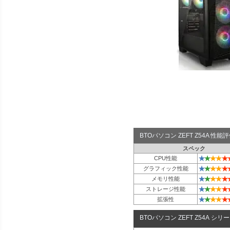
BTOパソコン ZEFT Z54A 性
スペック
★
★
★
★
★
CPU性能
★
★
★
★
★
グラフィック性能
★
★
★
★
★
メモリ性能
★
★
★
★
★
ストレージ性能
★
★
★
★
★
拡張性
BTOパソコン ZEFT Z54A シリ