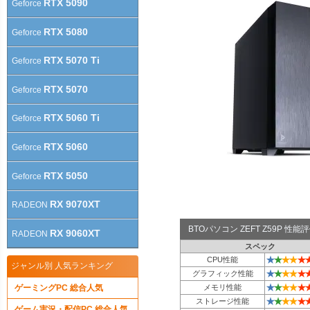
RTX 5090
Geforce
RTX 5080
Geforce
RTX 5070 Ti
Geforce
RTX 5070
Geforce
RTX 5060 Ti
Geforce
RTX 5060
Geforce
RTX 5050
Geforce
RX 9070XT
RADEON
BTOパソコン ZEFT Z59P 性
RX 9060XT
RADEON
スペック
★
★
★
★
★
CPU性能
ジャンル別 人気ランキング
★
★
★
★
★
グラフィック性能
★
★
★
★
★
ゲーミングPC 総合人気
メモリ性能
★
★
★
★
★
ストレージ性能
ゲーム実況・配信PC 総合人気