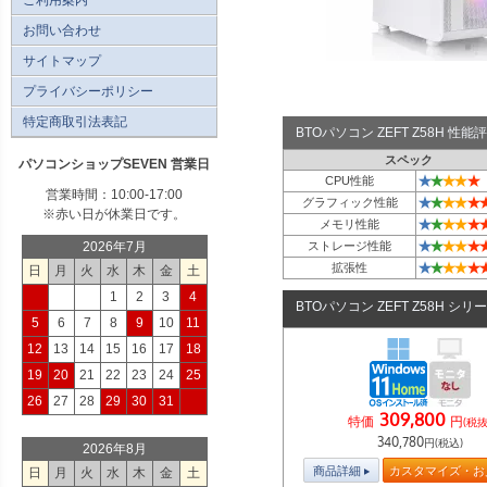
お問い合わせ
サイトマップ
プライバシーポリシー
特定商取引法表記
BTOパソコン ZEFT Z58H 性
スペック
パソコンショップSEVEN 営業日
★
★
★
★
★
CPU性能
営業時間：10:00-17:00
★
★
★
★
★
グラフィック性能
※赤い日が休業日です。
★
★
★
★
★
メモリ性能
★
★
★
★
★
2026年7月
ストレージ性能
★
★
★
★
★
拡張性
日
月
火
水
木
金
土
1
2
3
4
BTOパソコン ZEFT Z58H シリ
5
6
7
8
9
10
11
12
13
14
15
16
17
18
19
20
21
22
23
24
25
26
27
28
29
30
31
309,800
特価
円
(税抜
340,780
円(税込)
2026年8月
商品詳細
カスタマイズ・お
日
月
火
水
木
金
土