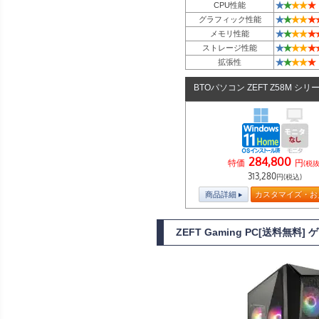
★
★
★
★
★
CPU性能
★
★
★
★
★
グラフィック性能
★
★
★
★
★
メモリ性能
★
★
★
★
★
ストレージ性能
★
★
★
★
★
拡張性
BTOパソコン ZEFT Z58M シリ
284,800
特価
円
(税抜
313,280
円(税込)
商品詳細
カスタマイズ・お
ZEFT Gaming PC[送料無料