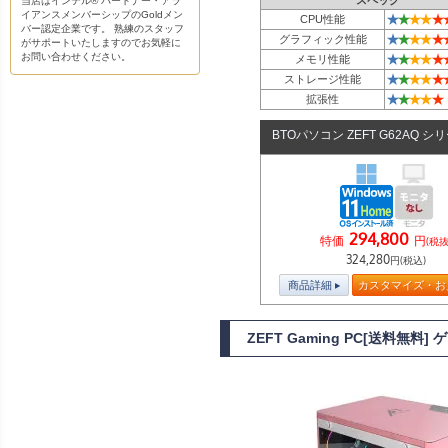
スペック
当店はインテル® パートナー・アラ
イアンスメンバーシップのGoldメン
★
★
★
★
★
CPU性能
バー認定企業です。 熟練のスタッフ
★
★
★
★
★
グラフィック性能
がサポートいたしますのでお気軽に
お問い合わせください。
★
★
★
★
★
メモリ性能
★
★
★
★
★
ストレージ性能
★
★
★
★
★
拡張性
BTOパソコン ZEFT G62AQ シ
294,800
特価
円
(税抜
324,280
円(税込)
商品詳細
カスタマイズ・お
ZEFT Gaming PC[送料無料