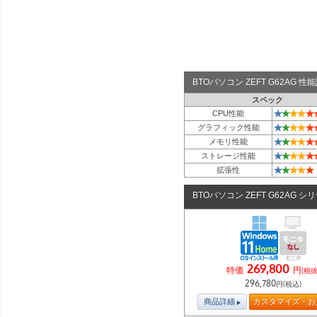
BTOパソコン ZEFT G62AG 
スペック
★
★
★
★
★
CPU性能
★
★
★
★
★
グラフィック性能
★
★
★
★
★
メモリ性能
★
★
★
★
★
ストレージ性能
★
★
★
★
★
拡張性
BTOパソコン ZEFT G62AG シ
269,800
特価
円
(税抜
296,780
円(税込)
商品詳細
カスタマイズ・お