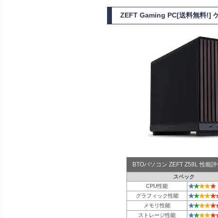
ZEFT Gaming PC[送料無料
BTOパソコン ZEFT Z58L 性
スペック
★
★
★
★
★
CPU性能
★
★
★
★
★
グラフィック性能
★
★
★
★
★
メモリ性能
★
★
★
★
★
ストレージ性能