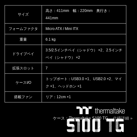
高さ：411mm 幅：220mm 奥行き：
サイズ
441mm
フォームファクタ
Micro ATX / Mini ITX
重量
6.1 kg
3.5/2.5インチベイ（シャドウ） ×2、2.5インチ
ドライブベイ
ベイ（シャドウ） ×2
拡張スロット
7
トップポート：USB3.0 ×1、USB2.0 ×2、マイ
ケースI/O
ク ×1、ヘッドホン ×1
搭載ファン
リア：12cm ×1
ケース：Thermaltake S100 TG
仕様詳細 »