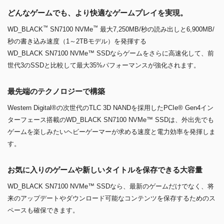
どんなゲームでも、より快適なゲームプレイを実現。
™
™
WD_BLACK
SN7100 NVMe
最大7,250MB/秒の読み出しと6,900MB/
秒の書き込み速度（1～2TBモデル）を発揮する
WD_BLACK SN7100 NVMe™ SSDならゲームをさらに高速化して、前
世代3のSSDと比較して最大35%パフォーマンスが強化されます。
最先端のテクノロジーで構築
Western Digital®の次世代のTLC 3D NANDを採用したPCIe® Gen4イン
ターフェース搭載のWD_BLACK SN7100 NVMe™ SSDは、外出先でも
ゲームを楽しみたいヘビーゲーマーが求める速度と電力効率を発揮しま
す。
お気に入りのゲームや新しいタイトルを保存できる大容量
WD_BLACK SN7100 NVMe™ SSDなら、最新のゲームだけでなく、将
来のアップデートやダウンロード可能なコンテンツを保存するためのス
ペースも確保できます。