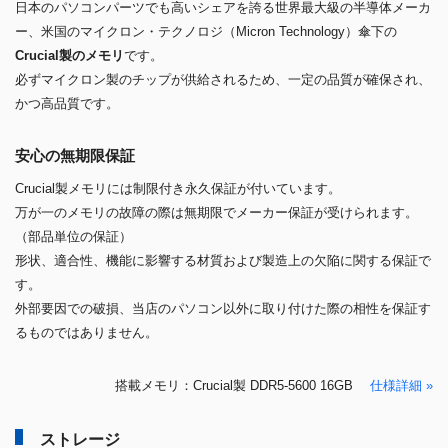
日本のパソコンパーツでも高いシェアを誇る世界最大級の半導体メーカ
ー、米国のマイクロン・テクノロジ（Micron Technology）傘下の
Crucial製のメモリ
です。
必ずマイクロン製のチップが供給されるため、一定の品質が確保され、
かつ高品質です。
安心の無期限保証
Crucial製メモリには制限付き永久保証が付いています。
万が一のメモリの故障の際は無期限でメーカー保証が受けられます。
（部品単位の保証）
形状、適合性、機能に影響する材質および製造上の欠陥に関する保証で
す。
外部要因での破損、当店のパソコン以外に取り付けた際の相性を保証す
るものではありません。
搭載メモリ：Crucial製 DDR5-5600 16GB
仕様詳細 »
ストレージ