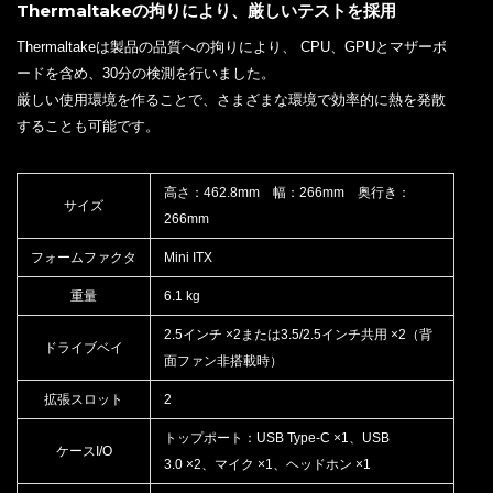
Thermaltakeの拘りにより、厳しいテストを採用
Thermaltakeは製品の品質への拘りにより、 CPU、GPUとマザーボ
ードを含め、30分の検測を行いました。
厳しい使用環境を作ることで、さまざまな環境で効率的に熱を発散
することも可能です。
高さ：462.8mm 幅：266mm 奥行き：
サイズ
266mm
フォームファクタ
Mini ITX
重量
6.1 kg
2.5インチ ×2または3.5/2.5インチ共用 ×2（背
ドライブベイ
面ファン非搭載時）
拡張スロット
2
トップポート：USB Type-C ×1、USB
ケースI/O
3.0 ×2、マイク ×1、ヘッドホン ×1