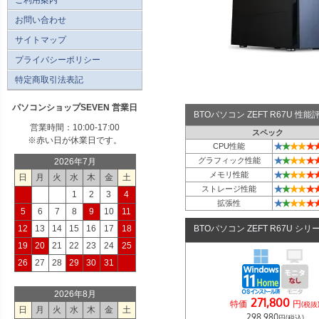
お問い合わせ
サイトマップ
プライバシーポリシー
特定商取引法表記
パソコンショップSEVEN 営業日
BTOパソコン ZEFT R67U 性
営業時間：10:00-17:00
スペック
※赤い日が休業日です。
★
★
★
★
★
CPU性能
★
★
★
★
★
グラフィック性能
2026年7月
★
★
★
★
★
メモリ性能
日
月
火
水
木
金
土
★
★
★
★
★
ストレージ性能
1
2
3
4
★
★
★
★
★
拡張性
5
6
7
8
9
10
11
12
13
14
15
16
17
18
BTOパソコン ZEFT R67U シリ
19
20
21
22
23
24
25
26
27
28
29
30
31
2026年8月
271,800
特価
円
(税抜
日
月
火
水
木
金
土
298,980
円(税込)