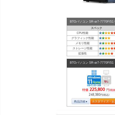
BTOパソコン SR-ar7-7770F
スペック
★
★
★
★
★
CPU性能
★
★
★
★
グラフィック性能
★
★
★
★
★
メモリ性能
★
★
★
★
★
ストレージ性能
★
★
★
★
★
拡張性
BTOパソコン SR-ar7-7770F/S
225,800
特価
円
(税抜
248,380
円(税込)
商品詳細
カスタマイズ・お