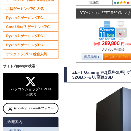
★
★
★
★
★
拡張性
小型ゲーミングPC 人気
BTOパソコン ZEFT R60YN シ
Ryzen 9 ゲーミングPC
Core Ultra 7 ゲーミングPC
Ryzen 7 ゲーミングPC
289,800
特価
円
(税抜
Ryzen 5 ゲーミングPC
318,780
円(税込)
デスクトップPC 総合人気
商品詳細
カスタマイズ・お
サイト内google検索：
ZEFT Gaming PC[送料無
32GBメモリ/高速SSD
パソコンショップSEVEN
公式 X
@pcshop_sevenをフォロー
ご利用案内
ご利用案内