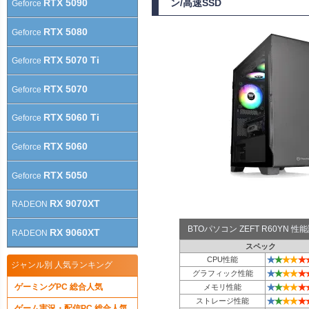
RTX 5090
ン/高速SSD
Geforce
RTX 5080
Geforce
RTX 5070 Ti
Geforce
RTX 5070
Geforce
RTX 5060 Ti
Geforce
RTX 5060
Geforce
RTX 5050
Geforce
RX 9070XT
RADEON
BTOパソコン ZEFT R60YN 
RX 9060XT
RADEON
スペック
★
★
★
★
★
CPU性能
ジャンル別 人気ランキング
★
★
★
★
★
グラフィック性能
★
★
★
★
★
ゲーミングPC 総合人気
メモリ性能
★
★
★
★
★
ストレージ性能
ゲーム実況・配信PC 総合人気