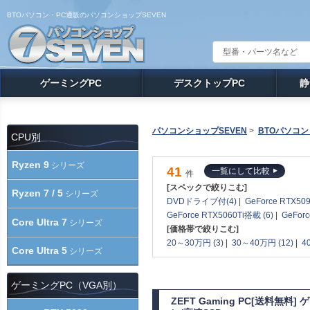
BTOパソコン・PC通販のパソコンショップSEVEN
ゲーミングPC
デスクトップPC
静
パソコンショップSEVEN
>
BTOパソコン
CPU別
Ryzen 9
シリーズ
41
一覧にして比較
件
[スペックで絞りこむ]
Ryzen 7 / 5
シリーズ
DVDドライブ付(4)
|
GeForce RTX50
GeForce RTX5060Ti搭載 (6)
|
GeFor
Core Ultra 7
シリーズ
[価格帯で絞りこむ]
20～30万円 (3)
|
30～40万円 (12)
|
4
Core Ultra 5
シリーズ
ゲーミングPC（VGA別）
ZEFT Gaming PC[送料無