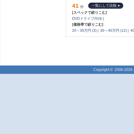
41
一覧にして比較
件
[スペックで絞りこむ]
DVDドライブ付(4)
|
[価格帯で絞りこむ]
20～30万円 (3)
|
30～40万円 (12)
|
4
Copyright ©
2006-2026