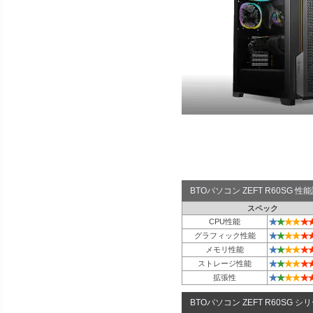
BTOパソコン ZEFT R60SG 
スペック
★
★
★
★
★
CPU性能
★
★
★
★
★
グラフィック性能
★
★
★
★
★
メモリ性能
★
★
★
★
★
ストレージ性能
★
★
★
★
★
拡張性
BTOパソコン ZEFT R60SG シ