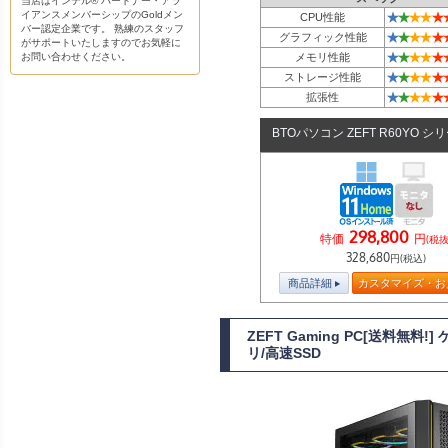
当店はインテル® パートナー・アラ
イアンスメンバーシップのGoldメン
★
★
★
★
★
CPU性能
バー認定企業です。 熟練のスタッフ
★
★
★
★
★
グラフィック性能
がサポートいたしますのでお気軽に
★
★
★
★
★
お問い合わせください。
メモリ性能
★
★
★
★
★
ストレージ性能
★
★
★
★
★
拡張性
BTOパソコン ZEFT R60YO シ
298,800
特価
円
(税抜
328,680
円(税込)
商品詳細
カスタマイズ・お
ZEFT Gaming PC[送料無料
リ/高速SSD