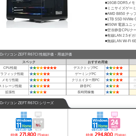
■16GB DDR5メモリ
■ミニサイズゲー
■AMD B850 チ
■1TB SSD NVMe
■650W 電源ユニット
■空冷静音CPUクー
■有線LAN 2.5ギ
■無線LAN Wi-Fi 6E 
TOパソコン ZEFT R67CI 性能評価・用途評価
スペック
おすすめ用途
★
★
★
★
★
★
★
★
★
★
★
★
★
CPU性能
デスクトップPC
★
★
★
★
★
★
★
★
★
★
★
グラフィック性能
ゲーミングPC
★
★
★
★
★
★
★
★
★
★
★
メモリ性能
クリエイター用PC
★
★
★
★
★
★
★
★
★
★
ストレージ性能
静音PC
★
★
★
★
★
★
★
★
★
拡張性
長時間稼働
TOパソコン ZEFT R67CI シリーズ
271,800
294,800
特価
円
特価
円
(税抜)
(税抜)