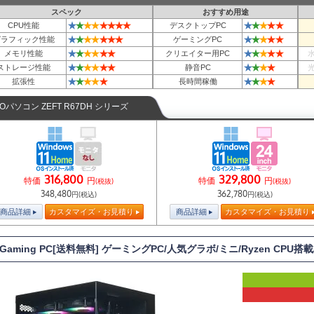
スペック
おすすめ用途
★
★
★
★
★
★
★
★
★
★
★
★
★
CPU性能
デスクトップPC
★
★
★
★
★
★
★
★
★
★
★
★
グラフィック性能
ゲーミングPC
★
★
★
★
★
★
★
★
★
★
★
メモリ性能
クリエイター用PC
★
★
★
★
★
★
★
★
★
★
ストレージ性能
静音PC
★
★
★
★
★
★
★
★
★
拡張性
長時間稼働
TOパソコン ZEFT R67DH シリーズ
316,800
329,800
特価
円
特価
円
(税抜)
(税抜)
348,480
362,780
円(税込)
円(税込)
商品詳細
カスタマイズ・お見積り
商品詳細
カスタマイズ・お見積り
 Gaming PC[送料無料] ゲーミングPC/人気グラボ/ミニ/Ryzen CPU搭