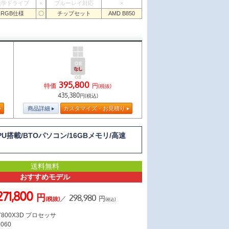
光学ドライブ
×
ブルーレイ対応
×
RGB仕様
〇
チップセット
AMD B850
395,800
特価
円
(税抜)
435,380
円(税込)
商品詳細
カスタマイズ・お見積り
CPU搭載/BTOパソコン/16GBメモリ/高速
送料無料
おすすめモデル
271,800
円
298,980
／
円
(税抜)
(税込)
7 7800X3D プロセッサ
5060