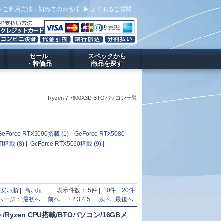
ご利用方法・初めてのお客様
よくあるご質問
セール
スペックから
・特価品
商品を探す
Ryzen 7 7800X3D BTOパソコン一覧
GeForce RTX5090搭載 (1)
|
GeForce RTX5080
Ti搭載 (8)
|
GeForce RTX5060搭載 (9)
|
|
安い順
|
高い順
表示件数： 5件 |
10件
|
20件
 ページ：
最初へ
前へ
1
2
3
4
5
...
次へ
最後へ
Ryzen CPU搭載/BTOパソコン/16GBメ