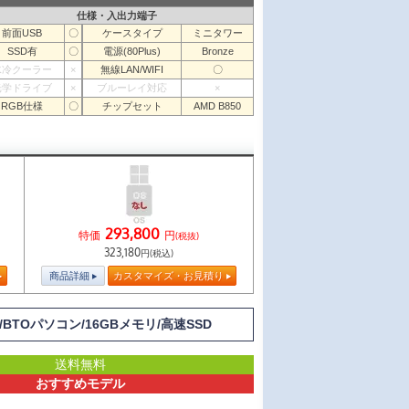
仕様・入出力端子
前面USB
〇
ケースタイプ
ミニタワー
SSD有
〇
電源(80Plus)
Bronze
水冷クーラー
×
無線LAN/WIFI
〇
光学ドライブ
×
ブルーレイ対応
×
RGB仕様
〇
チップセット
AMD B850
293,800
特価
円
(税抜)
323,180
円(税込)
商品詳細
カスタマイズ・お見積り
載/BTOパソコン/16GBメモリ/高速SSD
送料無料
おすすめモデル