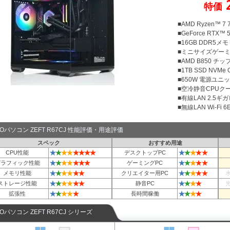
特価
■AMD Ryzen™ 
■GeForce RTX™ 5
■16GB DDR5メモリ
■ミニサイズゲー
■AMD B850 チ
■1TB SSD NVMe
■650W 電源ユニット
■空冷静音CPUクー
■有線LAN 2.5ギ
■無線LAN Wi-Fi 6E 
TOパソコン ZEFT R67CJ 性能評価・用途評価
スペック
おすすめ用途
★
★
★
★
★
★
★
★
★
★
★
★
★
CPU性能
デスクトップPC
★
★
★
★
★
★
★
★
★
★
★
★
グラフィック性能
ゲーミングPC
★
★
★
★
★
★
★
★
★
★
★
メモリ性能
クリエイター用PC
★
★
★
★
★
★
★
★
★
★
ストレージ性能
静音PC
★
★
★
★
★
★
★
★
★
拡張性
長時間稼働
TOパソコン ZEFT R67CJ シリーズ