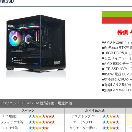
高速SSD
特価
■AMD Ryzen™ 
■GeForce RTX™ 5
■16GB DDR5メモリ
■ミニサイズゲー
■AMD B850 チ
■1TB SSD NVMe
■850W 電源 80Plu
■空冷静音CPUクー
■有線LAN 2.5ギ
■無線LAN Wi-Fi 6E 
TOパソコン ZEFT R67CM 性能評価・用途評価
スペック
おすすめ用途
★
★
★
★
★
★
★
★
★
★
★
★
★
CPU性能
デスクトップPC
★
★
★
★
★
★
★
★
★
★
★
★
★
グラフィック性能
ゲーミングPC
★
★
★
★
★
★
★
★
★
★
★
メモリ性能
クリエイター用PC