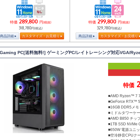
289,800
299,800
特価
円
特価
円
(税抜)
(税抜)
318,780
329,780
円(税込)
円(税込)
商品詳細
カスタマイズ・お見積り
商品詳細
カスタマイズ・お見積り
T Gaming PC[送料無料!] ゲーミングPC/レイトレーシング対応VGA/Ryz
特価
■AMD Ryzen™ 
■GeForce RTX™ 5
■16GB DDR5メモリ
■ミドルタワーケ
■AMD B850 チ
■1TB SSD NVMe
■650W 電源ユニット
■空冷静音CPUクー