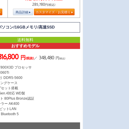
285,780
円(税込)
商品詳細
カスタマイズ・お見積り
TOパソコン/16GBメモリ/高速SSD
送料無料
おすすめモデル
316,800
円
348,480
／
円
(税抜)
(税込)
7 7800X3D プロセッサ
060Ti
 DDR5-5600
ミングケース
ップセット搭載
 Gen.4対応 WD製
 80Plus Bronze認証
ラー AK400
ガビットLAN
Bluetooth 5