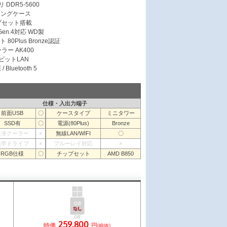
 DDR5-5600
ミングケース
ップセット搭載
 Gen.4対応 WD製
 80Plus Bronze認証
ラー AK400
ガビットLAN
/ Bluetooth 5
仕様・入出力端子
前面USB
〇
ケースタイプ
ミニタワー
SSD有
〇
電源(80Plus)
Bronze
水冷クーラー
×
無線LAN/WIFI
〇
光学ドライブ
×
ブルーレイ対応
×
RGB仕様
〇
チップセット
AMD B850
259,800
特価
円
(税抜)