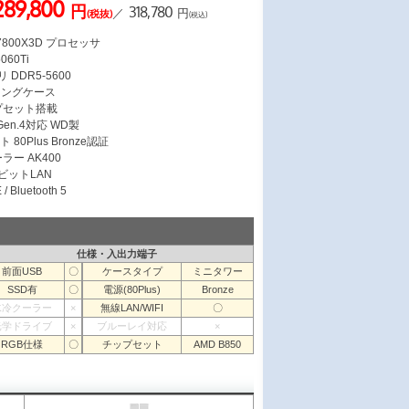
289,800
円
318,780
／
円
(税抜)
(税込)
7 7800X3D プロセッサ
060Ti
 DDR5-5600
ミングケース
ップセット搭載
 Gen.4対応 WD製
 80Plus Bronze認証
ラー AK400
ガビットLAN
/ Bluetooth 5
仕様・入出力端子
前面USB
〇
ケースタイプ
ミニタワー
SSD有
〇
電源(80Plus)
Bronze
水冷クーラー
×
無線LAN/WIFI
〇
光学ドライブ
×
ブルーレイ対応
×
RGB仕様
〇
チップセット
AMD B850