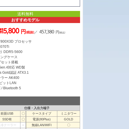
送料無料
おすすめモデル
415,800
円
457,380
／
円
(税抜)
(税込)
7 7800X3D プロセッサ
070Ti
 DDR5-5600
ミングケース
ップセット搭載
 Gen.4対応 WD製
s Gold認証 ATX3.1
ラー AK400
ガビットLAN
/ Bluetooth 5
仕様・入出力端子
前面USB
〇
ケースタイプ
ミニタワー
SSD有
〇
電源(80Plus)
GOLD
水冷クーラー
×
無線LAN/WIFI
〇