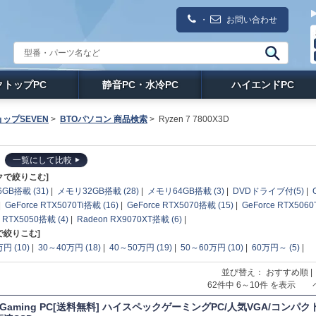
・
お問い合わせ
クトップPC
静音PC・水冷PC
ハイエンドPC
ップSEVEN
>
BTOパソコン 商品検索
>
Ryzen 7 7800X3D
一覧にして比較
クで絞りこむ]
GB搭載 (31)
|
メモリ32GB搭載 (28)
|
メモリ64GB搭載 (3)
|
DVDドライブ付(5)
|
|
GeForce RTX5070Ti搭載 (16)
|
GeForce RTX5070搭載 (15)
|
GeForce RTX5060
e RTX5050搭載 (4)
|
Radeon RX9070XT搭載 (6)
|
で絞りこむ]
円 (10)
|
30～40万円 (18)
|
40～50万円 (19)
|
50～60万円 (10)
|
60万円～ (5)
|
並び替え： おすすめ順 
62件中 6～10件 を表示
T Gaming PC[送料無料] ハイスペックゲーミングPC/人気VGA/コンパクト/