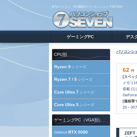
BTOパソコン・PC通販のパソコンショップSEVEN
ゲーミングPC
デス
パソコンショ
CPU別
Ryzen 9
シリーズ
62
件
[スペッ
Ryzen 7 / 5
シリーズ
メモリ16
搭載 (1)
Core Ultra 7
シリーズ
GeForc
[価格帯
Core Ultra 5
シリーズ
20～30万
ゲーミングPC（VGA別）
RTX 5090
Geforce
ZEF