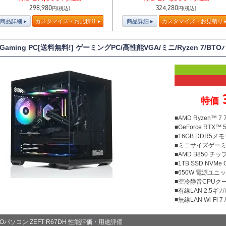
298,980
324,280
円(税込)
円(税込)
商品詳細
カスタマイズ・お見積り
商品詳細
カスタマイズ・お見積り
 Gaming PC[送料無料!] ゲーミングPC/高性能VGA/ミニ/Ryzen 7/B
特価
■AMD Ryzen™ 
■GeForce RTX™ 5
■16GB DDR5メモリ
■ミニサイズゲー
■AMD B850 チ
■1TB SSD NVMe
■650W 電源ユニット
■空冷静音CPUクー
■有線LAN 2.5ギ
■無線LAN Wi-Fi 7 / 
TOパソコン ZEFT R67DH 性能評価・用途評価