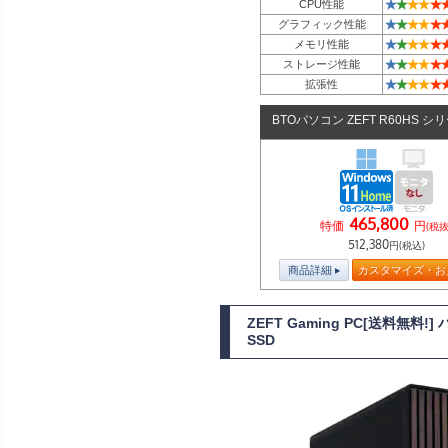
★
★
★
★
★
CPU性能
★
★
★
★
★
グラフィック性能
★
★
★
★
★
メモリ性能
★
★
★
★
★
ストレージ性能
★
★
★
★
★
拡張性
BTOパソコン ZEFT R60HS シ
465,800
特価
円
(税抜
512,380
円(税込)
商品詳細
カスタマイズ・お
ZEFT Gaming PC[送料無料
SSD