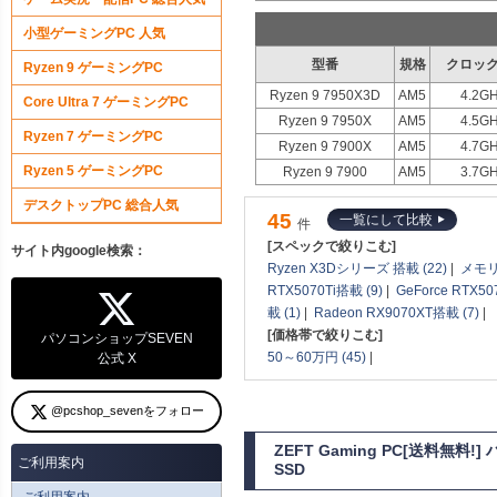
小型ゲーミングPC 人気
型番
規格
クロック
Ryzen 9 ゲーミングPC
Ryzen 9 7950X3D
AM5
4.2GH
Core Ultra 7 ゲーミングPC
Ryzen 9 7950X
AM5
4.5GH
Ryzen 7 ゲーミングPC
Ryzen 9 7900X
AM5
4.7GH
Ryzen 5 ゲーミングPC
Ryzen 9 7900
AM5
3.7GH
デスクトップPC 総合人気
45
一覧にして比較
件
[スペックで絞りこむ]
サイト内google検索：
Ryzen X3Dシリーズ 搭載 (22)
|
メモリ
RTX5070Ti搭載 (9)
|
GeForce RTX50
載 (1)
|
Radeon RX9070XT搭載 (7)
|
[価格帯で絞りこむ]
パソコンショップSEVEN
50～60万円 (45)
|
公式 X
@pcshop_sevenをフォロー
ZEFT Gaming PC[送料無料
ご利用案内
SSD
ご利用案内