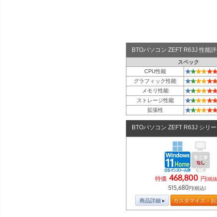
BTOパソコン ZEFT R63J 性
スペック
★
★
★
★
★
★
CPU性能
★
★
★
★
★
★
グラフィック性能
★
★
★
★
★
★
メモリ性能
★
★
★
★
★
★
ストレージ性能
★
★
★
★
★
★
拡張性
BTOパソコン ZEFT R63J シリ
468,800
特価
円
(税抜
515,680
円(税込)
商品詳細
カスタマイズ・お