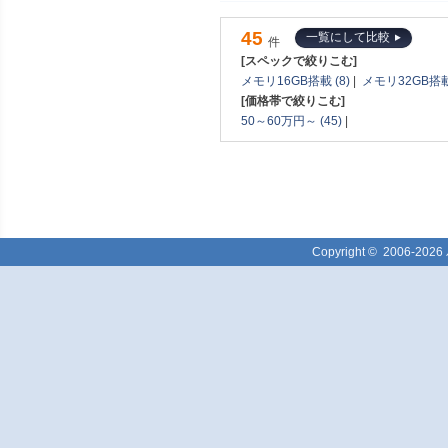
45
一覧にして比較
件
[スペックで絞りこむ]
メモリ16GB搭載 (8)
|
メモリ32GB搭載 
[価格帯で絞りこむ]
50～60万円～ (45)
|
Copyright ©
2006-2026