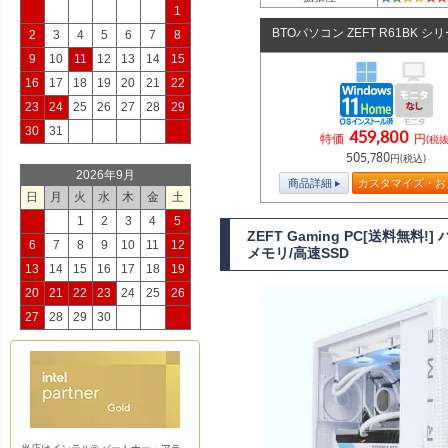
1
BTOパソコン ZEFT R61BK シ
2
3
4
5
6
7
8
9
10
11
12
13
14
15
16
17
18
19
20
21
22
23
24
25
26
27
28
29
30
31
459,800
特価
円
(税抜
505,780
円(税込)
2026年9月
商品詳細
カスタマイズ・お
日
月
火
水
木
金
土
1
2
3
4
5
ZEFT Gaming PC[送料無料
6
7
8
9
10
11
12
メモリ/高速SSD
13
14
15
16
17
18
19
20
21
22
23
24
25
26
27
28
29
30