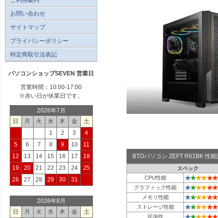
お問い合わせ
サイトマップ
プライバシーポリシー
特定商取引法表記
パソコンショップSEVEN 営業日
営業時間：10:00-17:00
※赤い日が休業日です。
2026年7月
日
月
火
水
木
金
土
1
2
3
4
5
6
7
8
9
10
11
12
13
14
15
16
17
18
BTOパソコン ZEFT R61BK 
19
20
21
22
23
24
25
スペック
★
★
★
★
★
★
CPU性能
26
27
28
29
30
31
★
★
★
★
★
★
グラフィック性能
★
★
★
★
★
★
メモリ性能
2026年8月
★
★
★
★
★
★
ストレージ性能
日
月
火
水
木
金
土
★
★
★
★
★
★
拡張性