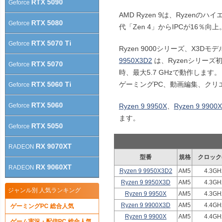
RTX 5090
Geforce
AMD Ryzen 9は、Ryzen
RTX 5080
Geforce
代「Zen 4」からIPCが16％
RTX 5070 Ti
Geforce
Ryzen 9000シリーズ、X3D
9950X3D2
は、Ryzenシリーズ初
RTX 5070
Geforce
時、最大5.7 GHzで動作します。
ゲーミングPC、動画編集、クリ
RTX 5060 Ti
Geforce
RTX 5060
Geforce
Ryzen 9 9950X
、
Ryzen 9 9900X
ます。
RTX 5050
Geforce
RX 9070XT
RADEON
型番
規格
クロック
RX 9060XT
RADEON
Ryzen 9 9950X3D2
AM5
4.3GH
Ryzen 9 9950X3D
AM5
4.3GH
ジャンル別 人気ランキング
Ryzen 9 9950X
AM5
4.3GH
Ryzen 9 9900X3D
AM5
4.4GH
ゲーミングPC 総合人気
Ryzen 9 9900X
AM5
4.4GH
ゲーム実況・配信PC 総合人気