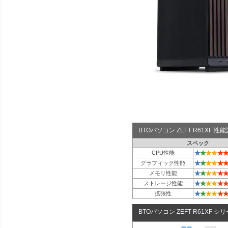
BTOパソコン ZEFT R61XF 
スペック
★
★
★
★
★
★
CPU性能
★
★
★
★
★
★
グラフィック性能
★
★
★
★
★
★
メモリ性能
★
★
★
★
★
★
ストレージ性能
★
★
★
★
★
★
拡張性
BTOパソコン ZEFT R61XF シ