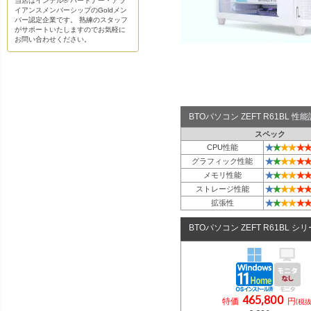
当店はインテル® パートナー・アラ
イアンスメンバーシップのGoldメン
バー認定企業です。 熟練のスタッフ
がサポートいたしますのでお気軽に
お問い合わせください。
BTOパソコン ZEFT R61BL 
スペック
★
★
★
★
★
★
CPU性能
★
★
★
★
★
★
グラフィック性能
★
★
★
★
★
★
メモリ性能
★
★
★
★
★
★
ストレージ性能
★
★
★
★
★
★
拡張性
BTOパソコン ZEFT R61BL シ
465,800
特価
円
(税抜