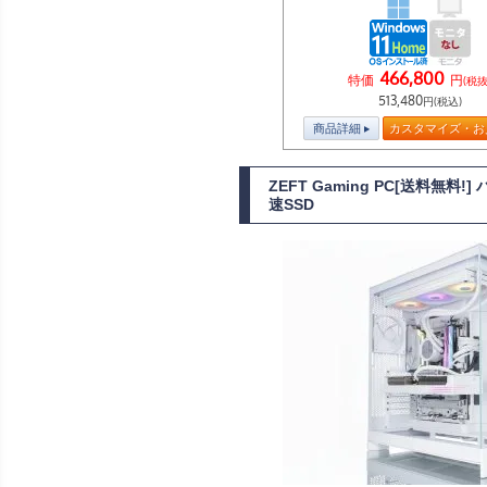
466,800
特価
円
(税抜
513,480
円(税込)
商品詳細
カスタマイズ・お
ZEFT Gaming PC[送料無料
速SSD