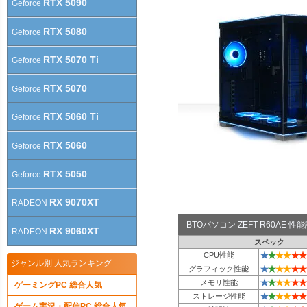
RTX 5090
Geforce
RTX 5080
Geforce
RTX 5070 Ti
Geforce
RTX 5070
Geforce
RTX 5060 Ti
Geforce
RTX 5060
Geforce
RTX 5050
Geforce
RX 9070XT
RADEON
BTOパソコン ZEFT R60AE 
RX 9060XT
RADEON
スペック
★
★
★
★
★
★
CPU性能
ジャンル別 人気ランキング
★
★
★
★
★
★
グラフィック性能
★
★
★
★
★
★
メモリ性能
ゲーミングPC 総合人気
★
★
★
★
★
★
ストレージ性能
ゲーム実況・配信PC 総合人気