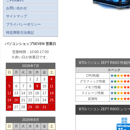
お問い合わせ
サイトマップ
プライバシーポリシー
特定商取引法表記
パソコンショップSEVEN 営業日
営業時間：10:00-17:00
※赤い日が休業日です。
BTOパソコン ZEFT R60O 性
2026年7月
スペック
日
月
火
水
木
金
土
★
★
★
★
★
★
CPU性能
1
2
3
4
★
★
★
★
★
★
グラフィック性能
5
6
7
8
9
10
11
★
★
★
★
★
★
メモリ性能
★
★
★
★
★
★
12
13
14
15
16
17
18
ストレージ性能
★
★
★
★
★
★
拡張性
19
20
21
22
23
24
25
26
27
28
29
30
31
BTOパソコン ZEFT R60O シリ
2026年8月
日
月
火
水
木
金
土