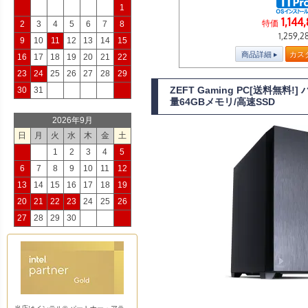
1
1,144
特価
2
3
4
5
6
7
8
1,259,2
9
10
11
12
13
14
15
商品詳細
カス
16
17
18
19
20
21
22
23
24
25
26
27
28
29
ZEFT Gaming PC[送料無
30
31
量64GBメモリ/高速SSD
2026年9月
日
月
火
水
木
金
土
1
2
3
4
5
6
7
8
9
10
11
12
13
14
15
16
17
18
19
20
21
22
23
24
25
26
27
28
29
30