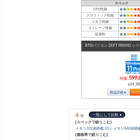
スペック
★
★
★
★
★
★
CPU性能
★
★
★
★
★
★
グラフィック性能
★
★
★
★
★
★
メモリ性能
★
★
★
★
★
★
ストレージ性能
★
★
★
★
★
★
拡張性
BTOパソコン ZEFT R60AD シ
599,
特価
659,78
商品詳細
カス
4
一覧にして比較
件
[スペックで絞りこむ]
メモリ32GB搭載 (2)
|
メモリ64GB搭載 
[価格帯で絞りこむ]