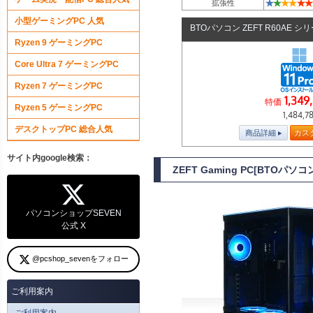
★
★
★
★
★
★
拡張性
小型ゲーミングPC 人気
BTOパソコン ZEFT R60AE シ
Ryzen 9 ゲーミングPC
Core Ultra 7 ゲーミングPC
Ryzen 7 ゲーミングPC
1,349
特価
Ryzen 5 ゲーミングPC
1,484,7
デスクトップPC 総合人気
商品詳細
カス
サイト内google検索：
ZEFT Gaming PC[BTOパ
パソコンショップSEVEN
公式 X
@pcshop_sevenをフォロー
ご利用案内
ご利用案内