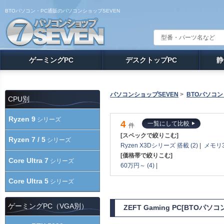
BTOパソコン・PC通販のパソコンショップSEVEN
ゲーミングPC
デスクトップPC
静
パソコンショップSEVEN
>
BTOパソコン
CPU別
Ryzen 9
シリーズ
4
一覧にして比較
件
[スペックで絞りこむ]
Ryzen 7 / 5
シリーズ
Ryzen X3Dシリーズ 搭載 (2)
|
メモリ3
[価格帯で絞りこむ]
Core Ultra 7
シリーズ
60万円～ (4)
|
Core Ultra 5
シリーズ
ゲーミングPC（VGA別）
ZEFT Gaming PC[BTOパ