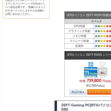
当店はインテル® パートナー・アラ
イアンスメンバーシップのGoldメン
バー認定企業です。 熟練のスタッフ
がサポートいたしますのでお気軽に
お問い合わせください。
BTOパソコン ZEFT R63N 性
スペック
★
★
★
★
★
★
CPU性能
★
★
★
★
★
★
グラフィック性能
★
★
★
★
★
★
メモリ性能
★
★
★
★
★
★
ストレージ性能
★
★
★
★
★
★
拡張性
BTOパソコン ZEFT R63N シリ
739,800
特価
円
(税抜
813,780
円(税込)
商品詳細
カスタマイズ・お
ZEFT Gaming PC[BTOパソ
SSD