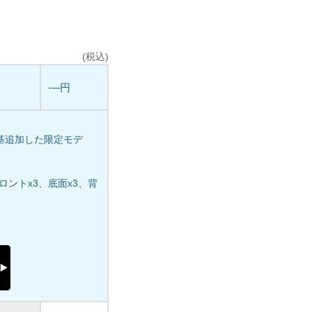
(税込)
----円
ンを7基追加した限定モデ
基(フロントx3、底面x3、背