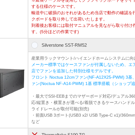
する仕様のケースです。
輸送中に破損のおそれがあるため当店で動作の確認を
クボードを取り外して出荷いたします。
到着後お客様には取付マニュアルを見ながら取り付け
す。(5分ほどの作業です)
Silverstone SST-RM52
産業用ラックマウント/ハイエンドホームシステムに向
メーカー標準ではケースファンが付属しないため、エ
店でファンを追加した特別仕様モデルです。
フロント Noctua 12cmファン(NF-A12X25-PWM) 3基、
ァン(Noctua NF-A14-PWM) 1基 標準搭載（ショップ
・最大でSSI-EEBまでのマザーボード対応/デュアル3
応/縦置き・横置きが選べる/着脱できるケースハンドル
ライドレールが取付可能(別売)
・前面USB 3ポート(USB3 x2/ USB Type-C x1)/
など
Thermaltake S100 TG