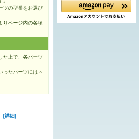
す。
ーツの型番をお選び
よりページ内の各項
した上で、各パーツ
ったパーツには ×
ズ
[詳細]