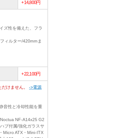
+14,800円
タマイズ性を備えた、フラ
ィルター/420mmま
+22,100円
ただけません。
->電源
た、静音性と冷却性能を重
a NF-A14x25 G2
1ファンハブ付属/強化ガラスサ
o ATX・Mini-ITX