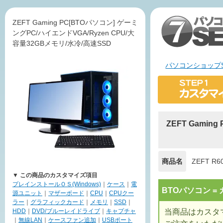
ZEFT Gaming PC[BTOパソコン] ゲーミ
ングPC/ハイエンドVGA/Ryzen CPU/大
容量32GBメモリ/水冷/高速SSD
パソコンショップS
ZEFT Gamin
商品名
ZEFT R6
▼ この商品のカスタマイズ項目
プレインストールＯＳ(Windows)
｜
ケース
｜
電
BTOパソコン 
源ユニット
｜
マザーボード
｜
CPU
｜
CPUクー
ラー
｜
グラフィックカード
｜
メモリ
｜
SSD
｜
当商品はカスタ
HDD
｜
DVD/ブルーレイドライブ
｜
キャプチャ
｜
無線LAN
｜
ケースファン追加
｜
USBポート