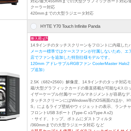
対応/最大455mmまでの大型グラフィックボード対応/最
クーラー対応
420mmまでの大型ラジエータ対応
HYTE Y70 Touch Infinite Panda
14.9インチのタッチスクリーンをフロントに内蔵した
メーカー標準ではケースファンが付属しないため、エ
店でファンを追加した特別仕様モデルです。
120mm アドレサブルRGBファン CoolerMaster Hal
プ追加）
2.5K（682×2560）解像度、14.9インチのタッチ
蔵/大型グラフィックカードの垂直搭載が可能な4スロ
イザーケーブル付属/ケーブルマネジメントが容易なデ
タッチスクリーンにはWindows等のOS画面のほか、H
S」によるライブ壁紙やウィジェットの表示、ランチ
フロントUSB 3ポート (Type-C x1/Type A x2)
・サイド、トップ、ボトムにダストフィルタ
/360mmまでの大型ラジエータ対応 など
※延長ケーブルを使用してグラフィックボードをサイ