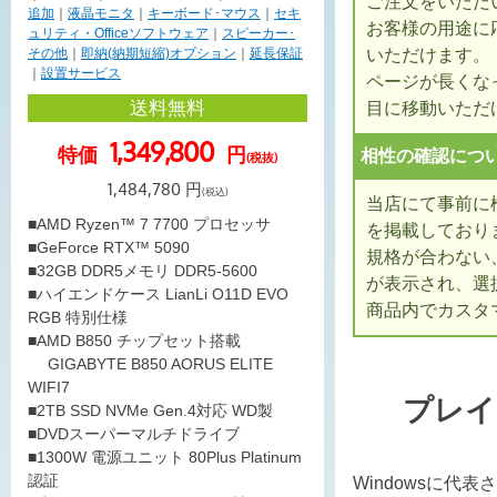
ご注文をいただ
追加
｜
液晶モニタ
｜
キーボード･マウス
｜
セキ
お客様の用途に
ュリティ・Officeソフトウェア
｜
スピーカー･
いただけます。
その他
｜
即納(納期短縮)オプション
｜
延長保証
｜
設置サービス
ページが長くな
送料無料
目に移動いただ
1,349,800
特価
円
相性の確認につ
(税抜)
1,484,780
円
(税込)
当店にて事前に
■AMD Ryzen™ 7 7700 プロセッサ
を掲載しており
■GeForce RTX™ 5090
規格が合わない
■32GB DDR5メモリ DDR5-5600
が表示され、選
■ハイエンドケース LianLi O11D EVO
商品内でカスタ
RGB 特別仕様
■AMD B850 チップセット搭載
GIGABYTE B850 AORUS ELITE
WIFI7
プレイ
■2TB SSD NVMe Gen.4対応 WD製
■DVDスーパーマルチドライブ
■1300W 電源ユニット 80Plus Platinum
認証
Windowsに代