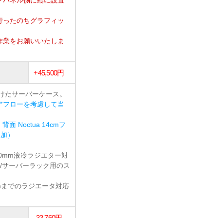
行ったのちグラフィッ
作業をお願いいたしま
+45,500円
けたサーバーケース。
アフローを考慮して当
背面 Noctua 14cmフ
追加）
60mm液冷ラジエター対
/サーバーラック用のス
360mmまでのラジエータ対応
-33,760円