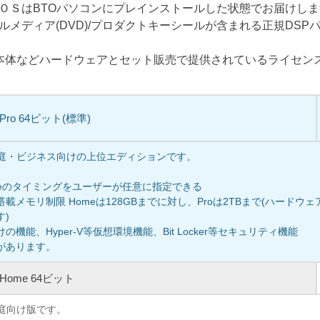
ＯＳはBTOパソコンにプレインストールした状態でお届けし
ルメディア(DVD)/プロダクトキーシールが含まれる正規DSP
C本体などハードウェアとセット販売で提供されているライセン
1 Pro 64ビット(標準)
、家庭・ビジネス向けの上位エディションです。
pdateのタイミングをユーザーが任意に指定できる
載メモリ制限 Homeは128GBまでに対し、Proは2TBまで(ハードウ
す)
機能、Hyper-V等仮想環境機能、Bit Locker等セキュリティ機能
があります。
1 Home 64ビット
家庭向け版です。