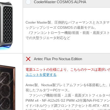
CoolerMaster COSMOS ALPHA
Cooler Master製、圧倒的なパフォーマンスとカス
ッグシップシリーズ COSMOS の最新モデル。
/ファンコントローラー機能/前面・前面・底面ダストフ
での大型ラジエータ対応など
Antec Flux Pro Noctua Edition
電源ユニットの仕様により、こちらのケースは選択い
ユニットを変更する
Antec製、Noctua製プレミアムファンを6基搭載し
視したフルタワーPCケース。
ファンハブ機能/前面・上面・底面ダストフィルター/Noctu
PWM x4・NF-A12x25 G2 PWM x2付属/NA-FH
イドパネル/ウッド調フロントアクセント/E-ATX・ATX・Micr