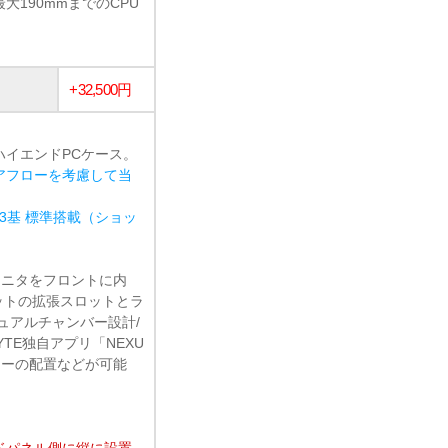
大190mmまでのCPU
+32,500円
ハイエンドPCケース。
アフローを考慮して当
o2 3基 標準搭載（ショッ
対応モニタをフロントに内
ットの拡張スロットとラ
ュアルチャンバー設計/
YTE独自アプリ「NEXU
ャーの配置などが可能
ドパネル側に縦に設置