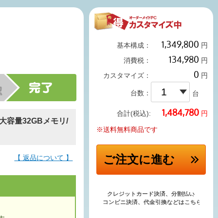
基本構成：
円
消費税：
円
カスタマイズ：
円
台数：
台
円
合計(税込):
U/大容量32GBメモリ/
※送料無料商品です
ご注文
に進む
【 返品について 】