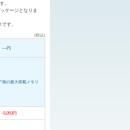
ます。
パッケージとなりま
スです。
(税込)
----円
ェア側の最大搭載メモリ
-5,050円