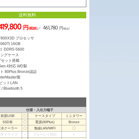
送料無料
419,800
円
461,780
／
円
(税抜)
(税込)
7 7800X3D プロセッサ
060Ti 16GB
 DDR5-5600
ミングケース
ップセット搭載
 Gen.4対応 WD製
 80Plus Bronze認証
erMaster製
ガビットLAN
/ Bluetooth 5
仕様・入出力端子
前面USB
〇
ケースタイプ
ミニタワー
SSD有
〇
電源(80Plus)
Bronze
水冷クーラー
〇
無線LAN/WIFI
〇
光学ドライブ
×
ブルーレイ対応
×