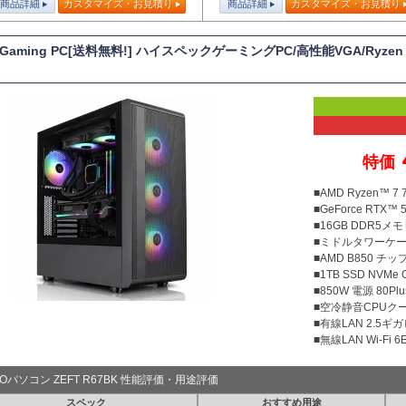
商品詳細
カスタマイズ・お見積り
商品詳細
カスタマイズ・お見積り
T Gaming PC[送料無料!] ハイスペックゲーミングPC/高性能VGA/Ryze
特価
■AMD Ryzen™ 
■GeForce RTX™ 5
■16GB DDR5メモリ
■ミドルタワーケ
■AMD B850 チ
■1TB SSD NVMe
■850W 電源 80Plu
■空冷静音CPUクー
■有線LAN 2.5ギ
■無線LAN Wi-Fi 6E 
TOパソコン ZEFT R67BK 性能評価・用途評価
スペック
おすすめ用途