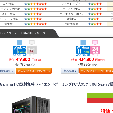
★
★
★
★
★
★
★
★
★
★
★
★
★
CPU性能
デスクトップPC
★
★
★
★
★
★
★
★
★
★
★
★
★
グラフィック性能
ゲーミングPC
★
★
★
★
★
★
★
★
★
★
★
メモリ性能
クリエイター用PC
★
★
★
★
★
★
★
★
★
★
ストレージ性能
静音PC
★
★
★
★
★
★
★
★
★
★
★
★
★
拡張性
長時間稼働
TOパソコン ZEFT R67BK シリーズ
419,800
434,800
特価
円
特価
円
(税抜)
(税抜)
461,780
478,280
円(税込)
円(税込)
商品詳細
カスタマイズ・お見積り
商品詳細
カスタマイズ・お見積り
T Gaming PC[送料無料] ハイエンドゲーミングPC/人気グラボ/Ryzen 7
特価