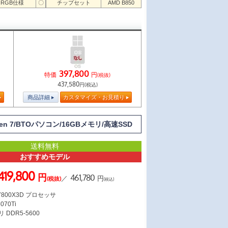
RGB仕様
〇
チップセット
AMD B850
397,800
特価
円
(税抜)
437,580
円(税込)
商品詳細
カスタマイズ・お見積り
en 7/BTOパソコン/16GBメモリ/高速SSD
送料無料
おすすめモデル
419,800
円
461,780
／
円
(税抜)
(税込)
7 7800X3D プロセッサ
070Ti
 DDR5-5600
ス