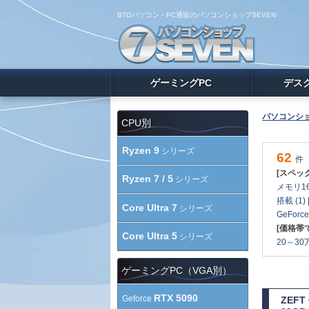
BTOパソコン・PC通販のパソコンショップSEVEN
ゲーミングPC
デス
パソコンショ
CPU別
Ryzen 9
シリーズ
62
件
[スペッ
Ryzen 7 / 5
シリーズ
メモリ16
搭載 (1)
Core Ultra 7
シリーズ
GeForc
[価格帯
Core Ultra 5
シリーズ
20～30万
ゲーミングPC（VGA別）
RTX 5090
Geforce
ZEF