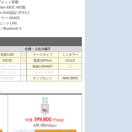
ップセット搭載
 Gen.4対応 WD製
s Gold認証 ATX3.1
ラー AK400
ガビットLAN
/ Bluetooth 5
仕様・入出力端子
前面USB
〇
ケースタイプ
ミニタワー
SSD有
〇
電源(80Plus)
GOLD
水冷クーラー
×
無線LAN/WIFI
〇
光学ドライブ
×
ブルーレイ対応
×
RGB仕様
×
チップセット
AMD B850
399,800
特価
円
(税抜)
439,780
円(税込)