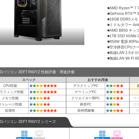
■AMD Ryzen™ 
■GeForce RTX™ 5
■16GB DDR5メモリ
■ミドルタワー Ante
■AMD B850 チ
■1TB SSD NVMe
■850W 電源 80Plu
■空冷静音CPUクー
■有線LAN 2.5ギ
■無線LAN Wi-Fi 6E 
TOパソコン ZEFT R60YZ 性能評価・用途評価
スペック
おすすめ用途
★
★
★
★
★
★
★
★
★
★
★
★
★
CPU性能
デスクトップPC
★
★
★
★
★
★
★
★
★
★
★
★
★
ラフィック性能
ゲーミングPC
★
★
★
★
★
★
★
★
★
★
★
メモリ性能
クリエイター用PC
水
★
★
★
★
★
★
★
★
★
★
ストレージ性能
静音PC
光
★
★
★
★
★
★
★
★
★
★
★
★
★
拡張性
長時間稼働
TOパソコン ZEFT R60YZ シリーズ