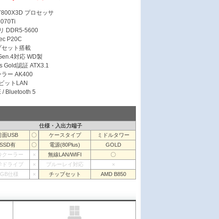
7 7800X3D プロセッサ
070Ti
 DDR5-5600
c P20C
ップセット搭載
 Gen.4対応 WD製
s Gold認証 ATX3.1
ラー AK400
ガビットLAN
/ Bluetooth 5
仕様・入出力端子
前面USB
〇
ケースタイプ
ミドルタワー
SSD有
〇
電源(80Plus)
GOLD
冷クーラー
×
無線LAN/WIFI
〇
学ドライブ
×
ブルーレイ対応
×
RGB仕様
×
チップセット
AMD B850