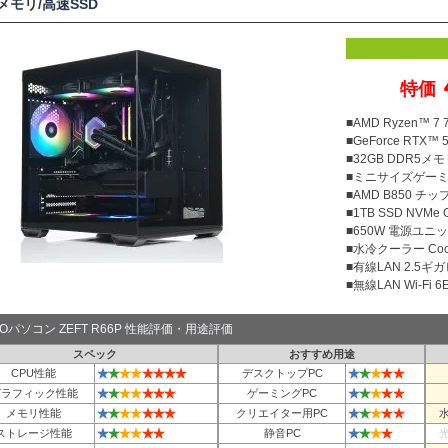
Bメモリ/高速SSD
特価
■AMD Ryzen™ 
■GeForce RTX™ 5
■32GB DDR5メモリ
■ミニサイズゲー
■AMD B850 チ
■1TB SSD NVMe
■650W 電源ユニット
■水冷クーラー Cool
■有線LAN 2.5ギ
■無線LAN Wi-Fi 6E 
TOパソコン ZEFT R66P 性能評価・用途評価
スペック
おすすめ用途
★
★
★
★
★
★
★
★
★
★
★
★
★
CPU性能
デスクトップPC
★
★
★
★
★
★
★
★
★
★
★
★
グラフィック性能
ゲーミングPC
★
★
★
★
★
★
★
★
★
★
★
★
メモリ性能
クリエイター用PC
★
★
★
★
★
★
★
★
★
★
ストレージ性能
静音PC