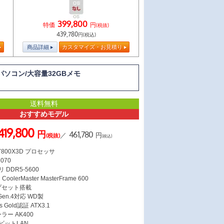
399,800
特価
円
(税抜)
439,780
円(税込)
商品詳細
カスタマイズ・お見積り
BTOパソコン/大容量32GBメモ
送料無料
おすすめモデル
419,800
円
461,780
／
円
(税抜)
(税込)
7 7800X3D プロセッサ
5070
 DDR5-5600
lerMaster MasterFrame 600
ップセット搭載
 Gen.4対応 WD製
s Gold認証 ATX3.1
ラー AK400
ガビットLAN