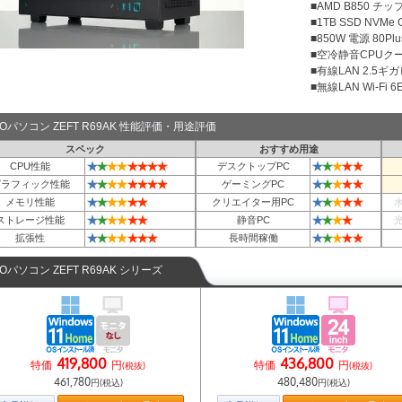
■AMD B850 チ
■1TB SSD NVMe
■850W 電源 80Plu
■空冷静音CPUクー
■有線LAN 2.5ギ
■無線LAN Wi-Fi 6E 
TOパソコン ZEFT R69AK 性能評価・用途評価
スペック
おすすめ用途
★
★
★
★
★
★
★
★
★
★
★
★
★
CPU性能
デスクトップPC
★
★
★
★
★
★
★
★
★
★
★
★
★
グラフィック性能
ゲーミングPC
★
★
★
★
★
★
★
★
★
★
★
メモリ性能
クリエイター用PC
★
★
★
★
★
★
★
★
★
★
ストレージ性能
静音PC
★
★
★
★
★
★
★
★
★
★
★
★
拡張性
長時間稼働
TOパソコン ZEFT R69AK シリーズ
419,800
436,800
特価
円
特価
円
(税抜)
(税抜)
461,780
480,480
円(税込)
円(税込)