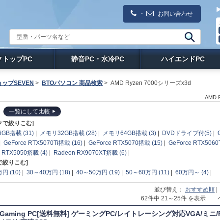
・
お問い合わせ
クトップPC
静音PC・水冷PC
ハイエンドPC
ップSEVEN
>
BTOパソコン 商品検索
>
AMD Ryzen 7000シリーズx3d
AMD
一覧にして比較
クで絞りこむ]
GB搭載 (31)
|
メモリ32GB搭載 (28)
|
メモリ64GB搭載 (3)
|
DVDドライブ付(5)
|
|
GeForce RTX5070Ti搭載 (16)
|
GeForce RTX5070搭載 (15)
|
GeForce RTX5060
e RTX5050搭載 (4)
|
Radeon RX9070XT搭載 (6)
|
で絞りこむ]
円 (10)
|
30～40万円 (18)
|
40～50万円 (19)
|
50～60万円 (11)
|
60万円～ (4)
|
並び替え：
おすすめ順
62件中 21～25件 を表示
T Gaming PC[送料無料] ゲーミングPC/レイトレーシング対応VGA/ミニ/