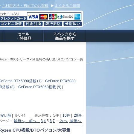
ご利用方法・初めてのお客様
よくあるご質問
セール
スペックから
・特価品
商品を探す
 Ryzen 7000シリーズx3d 価格の高い順 BTOパソコン一覧
GeForce RTX5090搭載 (1)
|
GeForce RTX5080
Ti搭載 (8)
|
GeForce RTX5060搭載 (9)
|
|
安い順
| 高い順 表示件数： 5件 |
10件
|
20件
 ページ：
最初へ
前へ
3
4
5
6
7
...
次へ
最後へ
Ryzen CPU搭載/BTOパソコン/大容量