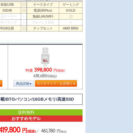
前面USB
〇
ケースタイプ
ゲーミング
SSD有
〇
電源(80Plus)
GOLD
水冷クーラー
×
無線LAN/WIFI
〇
光学ドライブ
×
ブルーレイ対応
×
RGB仕様
〇
チップセット
AMD B850
398,800
特価
円
(税抜)
438,680
円(税込)
商品詳細
カスタマイズ・お見積り
搭載/BTOパソコン/16GBメモリ/高速SSD
送料無料
おすすめモデル
419,800
円
461,780
／
円
(税抜)
(税込)