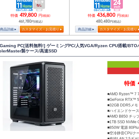
419,800
436,800
特価
円
特価
円
(税抜)
(税抜)
461,780
480,480
円(税込)
円(税込)
商品詳細
カスタマイズ・お見積り
商品詳細
カスタマイズ・お見積り
 Gaming PC[送料無料!] ゲーミングPC/人気VGA/Ryzen CPU搭載/
olerMaster製ケース/高速SSD
特価
■AMD Ryzen™ 
■GeForce RTX™ 
■32GB DDR5メモリ
■ハイエンドケース Coo
■AMD B850 チ
■1TB SSD NVMe
■850W 電源 80Plu
■空冷静音CPUクー
■有線LAN 2.5ギ