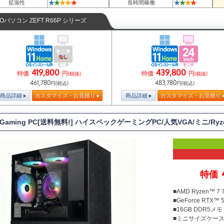
★
★
★
★
★
★
★
★
★
拡張性
長時間稼働
TOパソコン ZEFT R66P シリーズ
419,800
439,800
特価
円
特価
円
(税抜)
(税抜)
461,780
483,780
円(税込)
円(税込)
商品詳細
カスタマイズ・お見積り
商品詳細
カスタマイズ・お見積り
 Gaming PC[送料無料!] ハイスペックゲーミングPC/人気VGA/ミニ/Ryz
特価
■AMD Ryzen™ 
■GeForce RTX™ 5
■16GB DDR5メモリ
■ミニサイズケー