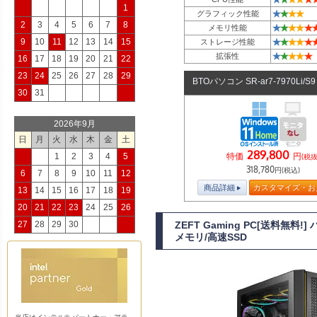
1
★
★
★
★
グラフィック性能
2
3
4
5
6
7
8
★
★
★
★
★
メモリ性能
★
★
★
★
★
9
10
11
12
13
14
15
ストレージ性能
★
★
★
★
★
拡張性
16
17
18
19
20
21
22
23
24
25
26
27
28
29
BTOパソコン SR-ar7-7970Li/
30
31
2026年9月
日
月
火
水
木
金
土
289,800
特価
円
1
2
3
4
5
(税抜
318,780
円(税込)
6
7
8
9
10
11
12
商品詳細
カスタマイズ・お
13
14
15
16
17
18
19
20
21
22
23
24
25
26
27
28
29
30
ZEFT Gaming PC[送料無
メモリ/高速SSD