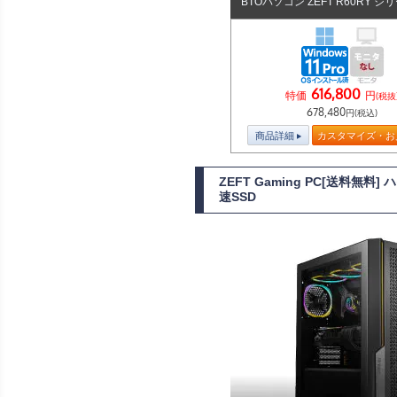
BTOパソコン ZEFT R60RY シ
616,800
特価
円
(税抜
678,480
円(税込)
商品詳細
カスタマイズ・お
ZEFT Gaming PC[送料無料
速SSD