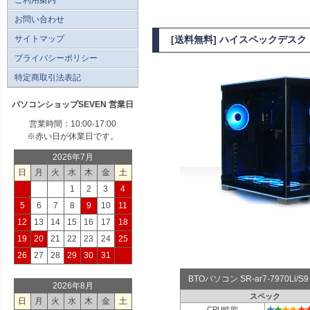
お問い合わせ
サイトマップ
[送料無料] ハイスペックデスクト
プライバシーポリシー
特定商取引法表記
パソコンショップSEVEN 営業日
営業時間：10:00-17:00
※赤い日が休業日です。
2026年7月
日
月
火
水
木
金
土
1
2
3
4
5
6
7
8
9
10
11
12
13
14
15
16
17
18
19
20
21
22
23
24
25
26
27
28
29
30
31
BTOパソコン SR-ar7-7970L
2026年8月
スペック
日
月
火
水
木
金
土
★
★
★
★
★
CPU性能