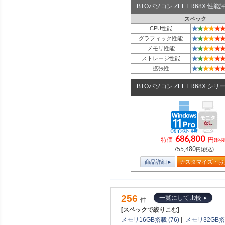
BTOパソコン ZEFT R68X 性
スペック
★
★
★
★
★
★
CPU性能
★
★
★
★
★
★
グラフィック性能
★
★
★
★
★
★
メモリ性能
★
★
★
★
★
★
ストレージ性能
★
★
★
★
★
★
拡張性
BTOパソコン ZEFT R68X シリ
686,800
特価
円
(税抜
755,480
円(税込)
商品詳細
カスタマイズ・お
256
一覧にして比較
件
[スペックで絞りこむ]
メモリ16GB搭載 (76)
|
メモリ32GB搭載