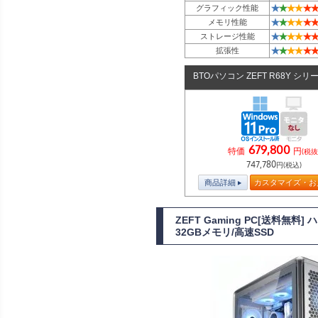
★
★
★
★
★
★
グラフィック性能
★
★
★
★
★
★
メモリ性能
★
★
★
★
★
★
ストレージ性能
★
★
★
★
★
★
拡張性
BTOパソコン ZEFT R68Y シリ
679,800
特価
円
(税抜
747,780
円(税込)
商品詳細
カスタマイズ・お
ZEFT Gaming PC[送料無
32GBメモリ/高速SSD