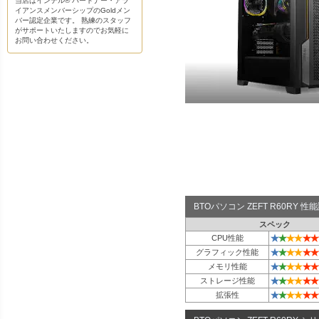
当店はインテル® パートナー・アラ
イアンスメンバーシップのGoldメン
バー認定企業です。 熟練のスタッフ
がサポートいたしますのでお気軽に
お問い合わせください。
BTOパソコン ZEFT R60RY 
スペック
★
★
★
★
★
★
CPU性能
★
★
★
★
★
★
グラフィック性能
★
★
★
★
★
★
メモリ性能
★
★
★
★
★
★
ストレージ性能
★
★
★
★
★
★
拡張性