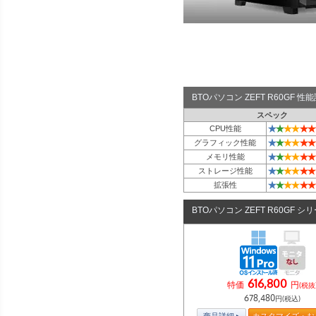
BTOパソコン ZEFT R60GF 
スペック
★
★
★
★
★
★
CPU性能
★
★
★
★
★
★
グラフィック性能
★
★
★
★
★
★
メモリ性能
★
★
★
★
★
★
ストレージ性能
★
★
★
★
★
★
拡張性
BTOパソコン ZEFT R60GF シ
616,800
特価
円
(税抜
678,480
円(税込)