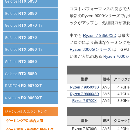
RTX 5090
Geforce
コストパフォーマンスの良さで人気の R
RTX 5080
Geforce
最新のRyzen 9000シリーズ
ックがアップし、処理能力が強
RTX 5070 Ti
Geforce
中でも
Ryzen 7 9850X3D
は最大5
RTX 5070
Geforce
ノロジにより高速なゲーミング
Ryzen 8000Gシリーズ
は、GPU
RTX 5060 Ti
Geforce
いまだ人気のある
Ryzen 700
RTX 5060
Geforce
RTX 5050
Geforce
型番
規格
クロック(
RX 9070XT
RADEON
Ryzen 7 9850X3D
AM5
4.7GHz
Ryzen 7 9800X3D
AM5
4.7GHz
RX 9060XT
RADEON
Ryzen 7 9700X
AM5
3.8GHz
ジャンル別 人気ランキング
ゲーミングPC 総合人気
型番
規格
クロック(
Ryzen 7 8700G
AM5
4.2GHz
ゲーム実況・配信PC 総合人気