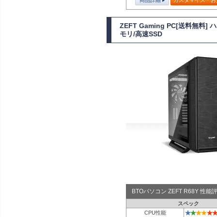
商品詳細
カスタマイズ・お
ZEFT Gaming PC[送料無料
モリ/高速SSD
BTOパソコン ZEFT R68Y 性
スペック
★
★
★
★
★
★
CPU性能