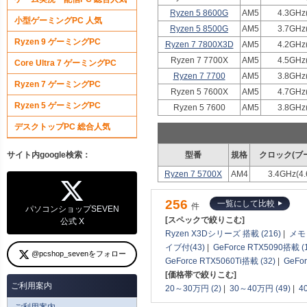
Ryzen 5 8600G
AM5
4.3GHz
小型ゲーミングPC 人気
Ryzen 5 8500G
AM5
3.7GHz
Ryzen 9 ゲーミングPC
Ryzen 7 7800X3D
AM5
4.2GHz
Ryzen 7 7700X
AM5
4.5GHz
Core Ultra 7 ゲーミングPC
Ryzen 7 7700
AM5
3.8GHz
Ryzen 7 ゲーミングPC
Ryzen 5 7600X
AM5
4.7GHz
Ryzen 5 ゲーミングPC
Ryzen 5 7600
AM5
3.8GHz
デスクトップPC 総合人気
サイト内google検索：
型番
規格
クロック(ブ
Ryzen 7 5700X
AM4
3.4GHz(4
256
一覧にして比較
件
パソコンショップSEVEN
[スペックで絞りこむ]
公式 X
Ryzen X3Dシリーズ 搭載 (216)
|
メモリ
イブ付(43)
|
GeForce RTX5090搭載 (
@pcshop_sevenをフォロー
GeForce RTX5060Ti搭載 (32)
|
GeFo
[価格帯で絞りこむ]
ご利用案内
20～30万円 (2)
|
30～40万円 (49)
|
4
ご利用案内