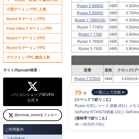
Ryzen 5 8600G
AM5
4.3GHz
小型ゲーミングPC 人気
Ryzen 5 8500G
AM5
3.7GHz
Ryzen 9 ゲーミングPC
Ryzen 7 7800X3D
AM5
4.2GHz
Ryzen 7 7700X
AM5
4.5GHz
Core Ultra 7 ゲーミングPC
Ryzen 7 7700
AM5
3.8GHz
Ryzen 7 ゲーミングPC
Ryzen 5 7600X
AM5
4.7GHz
Ryzen 5 ゲーミングPC
Ryzen 5 7600
AM5
3.8GHz
デスクトップPC 総合人気
サイト内google検索：
型番
規格
クロック(ブ
Ryzen 7 5700X
AM4
3.4GHz(4
70
一覧にして比較
件
パソコンショップSEVEN
[スペックで絞りこむ]
公式 X
Ryzen X3Dシリーズ 搭載 (62)
|
メモリ
GeForce RTX5070搭載 (31)
|
GeForc
@pcshop_sevenをフォロー
[価格帯で絞りこむ]
40～50万円 (70)
|
ご利用案内
ご利用案内