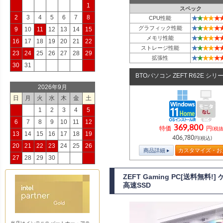
1
スペック
2
3
4
5
6
7
8
★
★
★
★
★
CPU性能
★
★
★
★
★
グラフィック性能
9
10
11
12
13
14
15
★
★
★
★
★
メモリ性能
16
17
18
19
20
21
22
★
★
★
★
★
ストレージ性能
23
24
25
26
27
28
29
★
★
★
★
★
拡張性
30
31
BTOパソコン ZEFT R62E シリ
2026年9月
日
月
火
水
木
金
土
1
2
3
4
5
6
7
8
9
10
11
12
369,800
特価
円
(税抜
13
14
15
16
17
18
19
406,780
円(税込)
20
21
22
23
24
25
26
商品詳細
カスタマイズ・お
27
28
29
30
ZEFT Gaming PC[送料無料
高速SSD