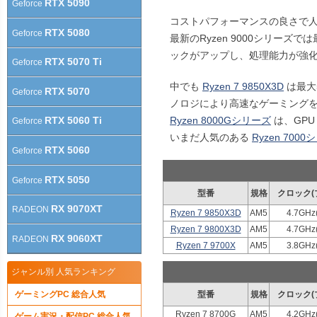
RTX 5090
Geforce
コストパフォーマンスの良さで人気の R
RTX 5080
Geforce
最新のRyzen 9000シリーズ
ックがアップし、処理能力が強
RTX 5070 Ti
Geforce
中でも
Ryzen 7 9850X3D
は最大5
RTX 5070
Geforce
ノロジにより高速なゲーミング
Ryzen 8000Gシリーズ
は、GPU
RTX 5060 Ti
Geforce
いまだ人気のある
Ryzen 700
RTX 5060
Geforce
RTX 5050
Geforce
型番
規格
クロック(
RX 9070XT
RADEON
Ryzen 7 9850X3D
AM5
4.7GHz
Ryzen 7 9800X3D
AM5
4.7GHz
RX 9060XT
RADEON
Ryzen 7 9700X
AM5
3.8GHz
ジャンル別 人気ランキング
ゲーミングPC 総合人気
型番
規格
クロック(
Ryzen 7 8700G
AM5
4.2GHz
ゲーム実況・配信PC 総合人気