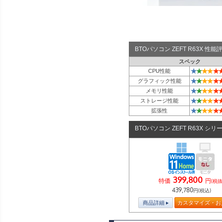
BTOパソコン ZEFT R63X 性
スペック
★
★
★
★
★
CPU性能
★
★
★
★
★
グラフィック性能
★
★
★
★
★
メモリ性能
★
★
★
★
★
ストレージ性能
★
★
★
★
★
拡張性
BTOパソコン ZEFT R63X シリ
399,800
特価
円
(税抜
439,780
円(税込)
商品詳細
カスタマイズ・お