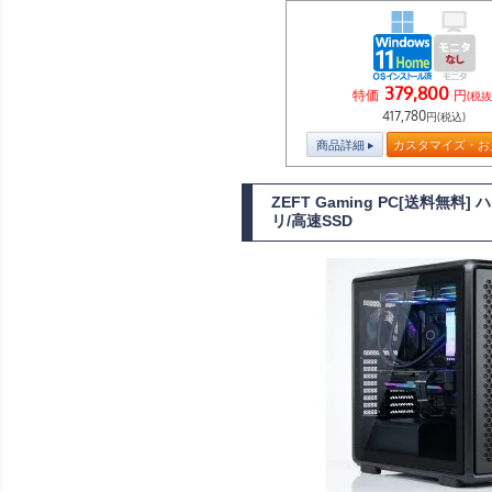
379,800
特価
円
(税抜
417,780
円(税込)
商品詳細
カスタマイズ・お
ZEFT Gaming PC[送料無
リ/高速SSD