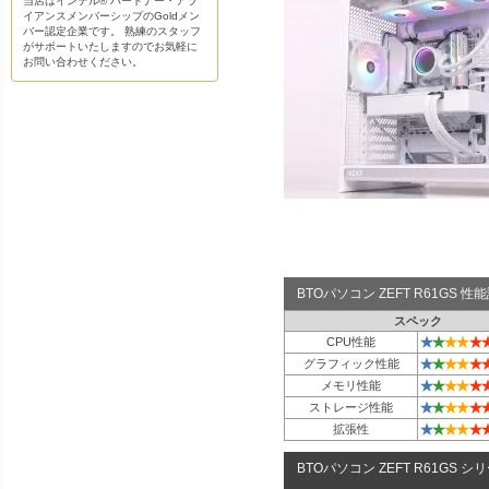
当店はインテル® パートナー・アラ
イアンスメンバーシップのGoldメン
バー認定企業です。 熟練のスタッフ
がサポートいたしますのでお気軽に
お問い合わせください。
BTOパソコン ZEFT R61GS 
スペック
★
★
★
★
★
CPU性能
★
★
★
★
★
グラフィック性能
★
★
★
★
★
メモリ性能
★
★
★
★
★
ストレージ性能
★
★
★
★
★
拡張性
BTOパソコン ZEFT R61GS シ