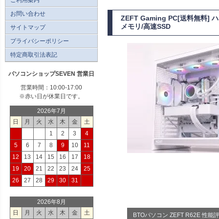
お問い合わせ
ZEFT Gaming PC[送料無
メモリ/高速SSD
サイトマップ
プライバシーポリシー
特定商取引法表記
パソコンショップSEVEN 営業日
営業時間：10:00-17:00
※赤い日が休業日です。
2026年7月
日
月
火
水
木
金
土
1
2
3
4
5
6
7
8
9
10
11
12
13
14
15
16
17
18
19
20
21
22
23
24
25
26
27
28
29
30
31
2026年8月
日
月
火
水
木
金
土
BTOパソコン ZEFT R62E 性