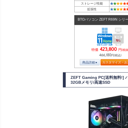
★
★
★
★
★
ストレージ性能
★
★
★
★
★
拡張性
BTOパソコン ZEFT R69N シリ
423,800
特価
円
(税抜
466,180
円(税込)
商品詳細
カスタマイズ・お
ZEFT Gaming PC[送料無料
32GBメモリ/高速SSD