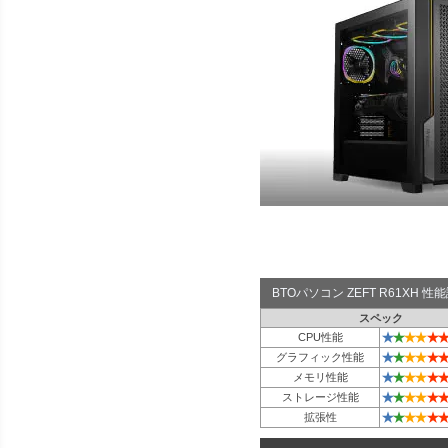
BTOパソコン ZEFT R61XH 
スペック
★
★
★
★
★
★
CPU性能
★
★
★
★
★
★
グラフィック性能
★
★
★
★
★
★
メモリ性能
★
★
★
★
★
★
ストレージ性能
★
★
★
★
★
★
拡張性