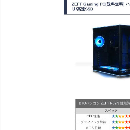
ZEFT Gaming PC[送料無料
リ/高速SSD
BTOパソコン ZEFT R69N 性
スペック
★
★
★
★
★
CPU性能
★
★
★
★
★
グラフィック性能
★
★
★
★
★
メモリ性能