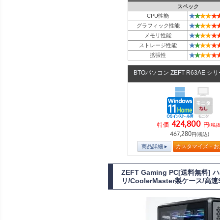
スペック
★
★
★
★
★
CPU性能
★
★
★
★
★
グラフィック性能
★
★
★
★
★
メモリ性能
★
★
★
★
★
ストレージ性能
★
★
★
★
★
拡張性
BTOパソコン ZEFT R63AE シ
424,800
特価
円
(税抜
467,280
円(税込)
商品詳細
カスタマイズ・お
ZEFT Gaming PC[送料無料
リ/CoolerMaster製ケース/高速