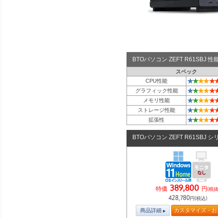
BTOパソコン ZEFT R61SBJ
スペック
★
★
★
★
★
CPU性能
★
★
★
★
★
グラフィック性能
★
★
★
★
★
メモリ性能
★
★
★
★
★
ストレージ性能
★
★
★
★
★
拡張性
BTOパソコン ZEFT R61SBJ 
389,800
特価
円
(税抜
428,780
円(税込)
商品詳細
カスタマイズ・お