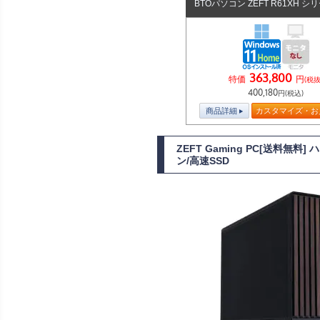
BTOパソコン ZEFT R61XH シ
363,800
特価
円
(税抜
400,180
円(税込)
商品詳細
カスタマイズ・お
ZEFT Gaming PC[送料無
ン/高速SSD