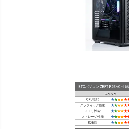
BTOパソコン ZEFT R63AC 
スペック
★
★
★
★
★
CPU性能
★
★
★
★
★
グラフィック性能
★
★
★
★
★
メモリ性能
★
★
★
★
★
ストレージ性能
★
★
★
★
★
拡張性