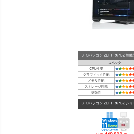
BTOパソコン ZEFT R67BZ 
スペック
★
★
★
★
★
CPU性能
★
★
★
★
★
グラフィック性能
★
★
★
★
★
メモリ性能
★
★
★
★
★
ストレージ性能
★
★
★
★
★
拡張性
BTOパソコン ZEFT R67BZ シ