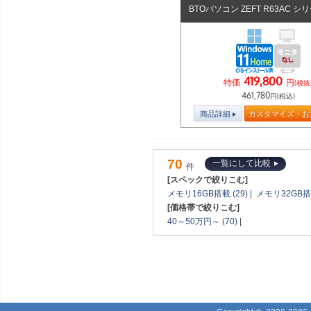
BTOパソコン ZEFT R63AC シ
419,800
特価
円
(税抜
461,780
円(税込)
商品詳細
カスタマイズ・お
70
一覧にして比較
件
[スペックで絞りこむ]
メモリ16GB搭載 (29)
|
メモリ32GB搭載
[価格帯で絞りこむ]
40～50万円～ (70)
|